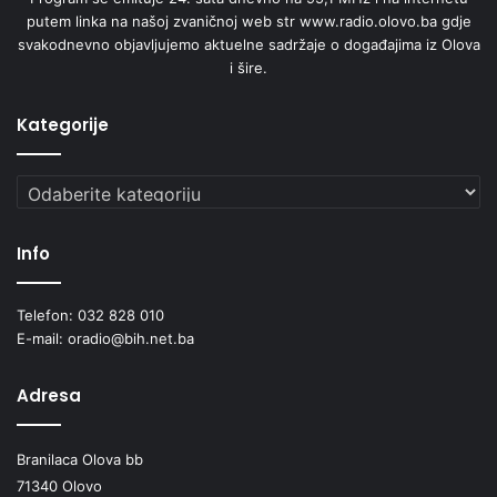
putem linka na našoj zvaničnoj web str www.radio.olovo.ba gdje
svakodnevno objavljujemo aktuelne sadržaje o događajima iz Olova
i šire.
Kategorije
Kategorije
Info
Telefon: 032 828 010
E-mail: oradio@bih.net.ba
Adresa
Branilaca Olova bb
71340 Olovo