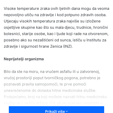
email
Visoke temperature zraka ovih ljetnih dana mogu da veoma
nepovoljno utiču na zdravlje i kod potpuno zdravih osoba.
Utjecaju visokih temperatura zraka najviše su izložene
osjetljive skupine kao što su mala djecu, trudnice, hronični
bolesnici, starije osobe, kao i ljude koji rade na otvorenom,
posebno ako su nezaštićeni od sunca, ističu u Institutu za
zdravlje i sigurnost hrane Zenica (INZ).
Neprijatelji organizma
Bilo da ste na moru, na vrućem asfaltu ili u zatvorenoj,
vrućoj prostoriji poput tvorničkog pogona, potrebno je
poznavati pravila samopomoći, te prve pomoći
unesrećenome do dolaska hitne medicinske službe.
Podsjećamo, broj na koji možete nazvati hitnu medicinsku
službu je u većini država 124, ali se svakako raspitajte o
specifičnostima područja u koje idete.
Prikaži više