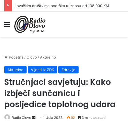
Lovačkim društvima podrška u iznosu od 138.000 KM
Meni
Početna
/
Olovo
/
Aktuelno
Aktuelno
Vijesti iz ZDK
Zdravlje
Stručnjaci savjetuju: Kako
izbjeći sunčanicu i
posljedice toplotnog udara
Send
Radio Olovo
1. Jula 2022.
92
3 minutes read
an