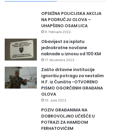
OPSEŽNA POLICIJSKA AKCIJA
NA PODRUČJU OLOVA –
UHAPŠENO OSAM LICA
9. Februara 2022.
Obavijest za isplatu
jednokratne novčane
naknade u iznosu od 100 KM
17. Novembra 2023.
Zašto državne institucije
ignorišu potragu za nestalim
H.F. iz Čuništa -OTVORENO
PISMO OGORČENIH GRAĐANA
OLOVA
15. Juna 2023.
POZIV GRAĐANIMA NA
DOBROVOLJNO UČEŠĆE U
POTRAZI ZA HAMIDOM
FERHATOVIĆEM