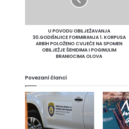
FORMIRANJA
1.
KORPUSA
ARBiH
POLOŽENO
U POVODU OBILJEŽAVANJA
CVIJEĆE
NA
30.GODIŠNJICE FORMIRANJA 1. KORPUSA
SPOMEN
ARBiH POLOŽENO CVIJEĆE NA SPOMEN
OBILJEŽJE
OBILJEŽJE ŠEHIDIMA I POGINULIM
ŠEHIDIMA
BRANIOCIMA OLOVA
I
POGINULIM
BRANIOCIMA
Povezani članci
OLOVA