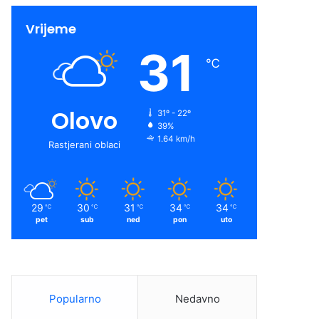
Vrijeme
31
℃
Olovo
31º - 22º
39%
1.64 km/h
Rastjerani oblaci
29
30
31
34
34
℃
℃
℃
℃
℃
pet
sub
ned
pon
uto
Popularno
Nedavno