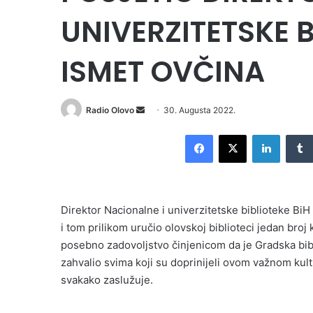
UNIVERZITETSKE B
ISMET OVČINA
Send
Radio Olovo
30. Augusta 2022.
an
Facebook
X
LinkedI
email
Direktor Nacionalne i univerzitetske biblioteke BiH
i tom prilikom uručio olovskoj biblioteci jedan broj
posebno zadovoljstvo činjenicom da je Gradska bibl
zahvalio svima koji su doprinijeli ovom važnom kultu
svakako zaslužuje.