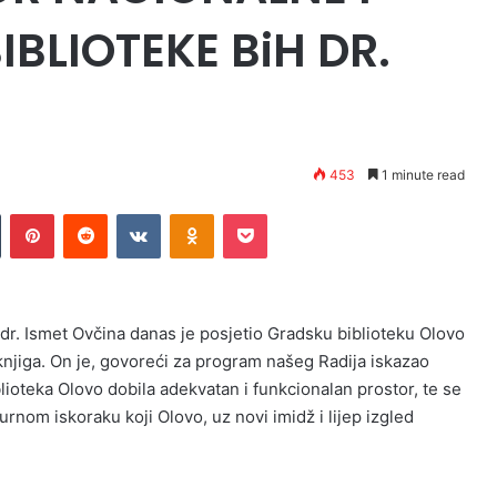
IBLIOTEKE BiH DR.
453
1 minute read
n
Tumblr
Pinterest
Reddit
VKontakte
Odnoklassniki
Pocket
 dr. Ismet Ovčina danas je posjetio Gradsku biblioteku Olovo
 knjiga. On je, govoreći za program našeg Radija iskazao
ioteka Olovo dobila adekvatan i funkcionalan prostor, te se
rnom iskoraku koji Olovo, uz novi imidž i lijep izgled