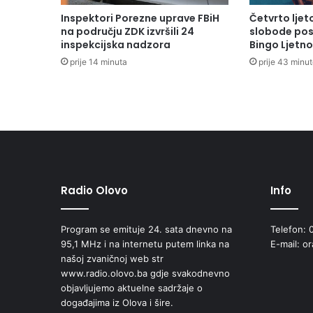
Inspektori Porezne uprave FBiH
Četvrto lje
na području ZDK izvršili 24
slobode pos
inspekcijska nadzora
Bingo Ljetno
prije 14 minuta
prije 43 minu
Radio Olovo
Info
Program se emituje 24. sata dnevno na
Telefon: 
95,1 MHz i na internetu putem linka na
E-mail: o
našoj zvaničnoj web str
www.radio.olovo.ba gdje svakodnevno
objavljujemo aktuelne sadržaje o
događajima iz Olova i šire.