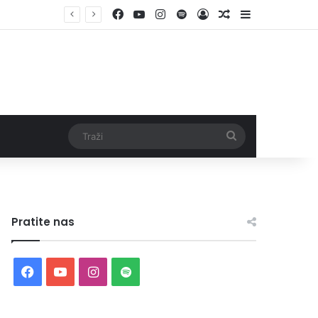
Facebook
YouTube
Instagram
Spotify
Log In
Random Article
Sidebar
Traži
Pratite nas
Facebook
YouTube
Instagram
Spotify