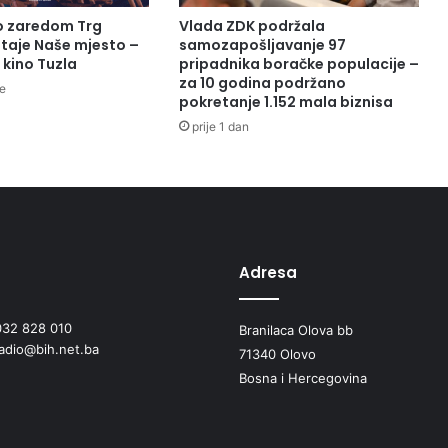
to zaredom Trg
Vlada ZDK podržala
taje Naše mjesto –
samozapošljavanje 97
 kino Tuzla
pripadnika boračke populacije –
za 10 godina podržano
te
pokretanje 1.152 mala biznisa
prije 1 dan
Adresa
032 828 010
Branilaca Olova bb
radio@bih.net.ba
71340 Olovo
Bosna i Hercegovina