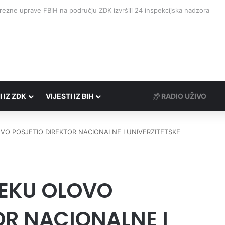
o zaredom Trg slobode postaje Naše mjesto – Bingo Ljetno kino Tuzla
I IZ ZDK
VIJESTI IZ BIH
RADIO UŽIVO
VO POSJETIO DIREKTOR NACIONALNE I UNIVERZITETSKE
TEKU OLOVO
OR NACIONALNE I