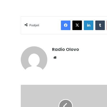
Facebook
X
LinkedIn
T
Podijeli
Radio Olovo
Website
U
POVODU
OBILJEŽAVANJA
30.GODIŠNJICE