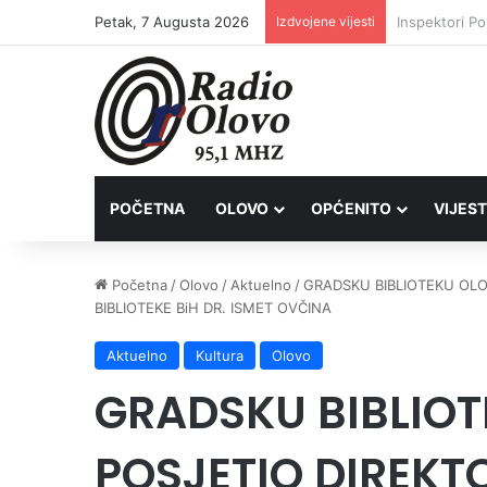
Petak, 7 Augusta 2026
Izdvojene vijesti
Četvrto ljet
POČETNA
OLOVO
OPĆENITO
VIJEST
Početna
/
Olovo
/
Aktuelno
/
GRADSKU BIBLIOTEKU OLO
BIBLIOTEKE BiH DR. ISMET OVČINA
Aktuelno
Kultura
Olovo
GRADSKU BIBLIO
POSJETIO DIREKT