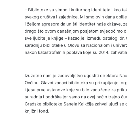
– Biblioteke su simboli kulturnog identiteta i kao t
svakog društva i zajednice. Mi smo ovih dana obilje
i željom agresora da uništi identitet naše države, 
drago što ovom današnjom posjetom svjedočimo da je
sve ljubitelje knjige – kazao je, između ostalog, d
saradnju biblioteke u Olovu sa Nacionalom i univer
nakon katastrofalnih poplava koje su 2014. zahvatile 
Izuzetno nam je zadovoljstvo ugostiti direktora Na
Ovčinu. Glavni zadaci biblioteka su prikupljanje, org
i jesu prve ustanove koje su bile zadužene za priku
suradnja i podrška jer samo na ovaj način trajno ču
Gradske biblioteke Sanela Kaikčija zahvaljujući se d
knjižni fond.