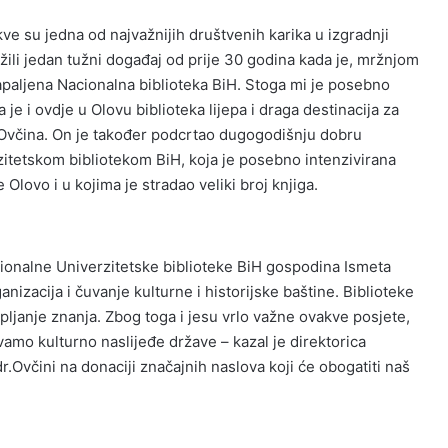
akve su jedna od najvažnijih društvenih karika u izgradnji
žili jedan tužni događaj od prije 30 godina kada je, mržnjom
zapaljena Nacionalna biblioteka BiH. Stoga mi je posebno
 i ovdje u Olovu biblioteka lijepa i draga destinacija za
r. Ovčina. On je također podcrtao dugogodišnju dobru
zitetskom bibliotekom BiH, koja je posebno intenzivirana
Olovo i u kojima je stradao veliki broj knjiga.
cionalne Univerzitetske biblioteke BiH gospodina Ismeta
anizacija i čuvanje kulturne i historijske baštine. Biblioteke
pljanje znanja. Zbog toga i jesu vrlo važne ovakve posjete,
vamo kulturno naslijeđe države – kazal je direktorica
r.Ovčini na donaciji značajnih naslova koji će obogatiti naš