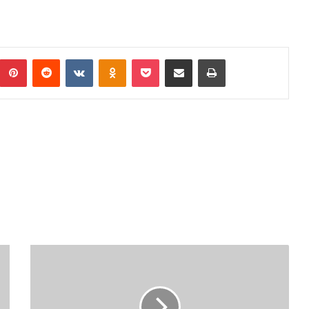
umblr
Pinterest
Reddit
VKontakte
Odnoklassniki
Pocket
Podijeli putem Emaila
Print
POVRATNIČKA
TUGA
PREGOLEMA