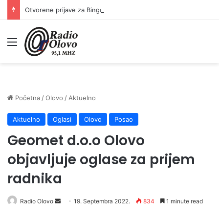
Otvorene prijave za Bingo Festival Fits: Odaberite outfit s omiljenim influencerom i zablistajte na Crvenom tepihu Sarajevo Film Festivala
Meni
Početna
/
Olovo
/
Aktuelno
Aktuelno
Oglasi
Olovo
Posao
Geomet d.o.o Olovo
objavljuje oglase za prijem
radnika
Send
Radio Olovo
19. Septembra 2022.
834
1 minute read
an