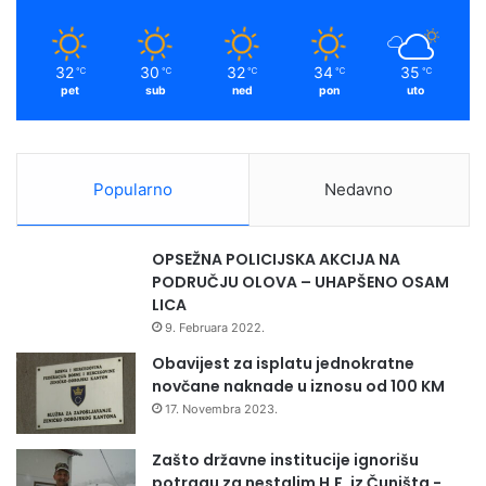
pozvani na razgovor. Kandidati koji ne budu dostavili
potpunu dokumentaciju neće biti uzeti u razmatranje.
32
30
32
34
35
℃
℃
℃
℃
℃
pet
sub
ned
pon
uto
Popularno
Nedavno
OPSEŽNA POLICIJSKA AKCIJA NA
PODRUČJU OLOVA – UHAPŠENO OSAM
LICA
9. Februara 2022.
Obavijest za isplatu jednokratne
novčane naknade u iznosu od 100 KM
17. Novembra 2023.
Zašto državne institucije ignorišu
potragu za nestalim H.F. iz Čuništa -