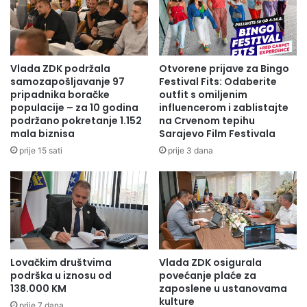
Vrši redovne rutinske preglede vozila i ukazuje
odgovornim licima na potrebu popravke istih;
Posebno vodi računa o bezbjednosti i sigurnosti pri
izvršenju radnog zadatka;
Vlada ZDK podržala
Otvorene prijave za Bingo
samozapošljavanje 97
Festival Fits: Odaberite
Obavlja i druge poslove koje mu naredi neposredni
pripadnika boračke
outfit s omiljenim
rukovodilac ili drugo odgovorno službeno lice;
populacije – za 10 godina
influencerom i zablistajte
podržano pokretanje 1.152
na Crvenom tepihu
Uslovi:
mala biznisa
Sarajevo Film Festivala
prije 15 sati
prije 3 dana
Vozačka dozvola D kategorije (obavezna);
Svi drugi položeni stručni ispiti i certifikati u
segmentu transporta ljudi i roba su prednost;
Prethodno radno iskustvo u transportu ljudi i roba su
prednost;
Samostalnost u poslu, marljivost i snalažljivost;
Lovačkim društvima
Vlada ZDK osigurala
podrška u iznosu od
povećanje plaće za
138.000 KM
zaposlene u ustanovama
Budućem članu tima nudimo:
kulture
prije 7 dana