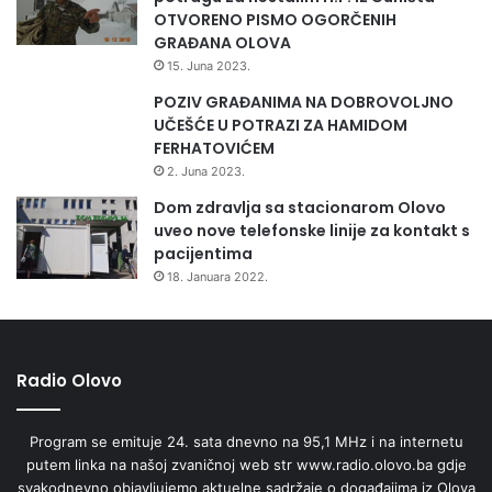
OTVORENO PISMO OGORČENIH
GRAĐANA OLOVA
15. Juna 2023.
POZIV GRAĐANIMA NA DOBROVOLJNO
UČEŠĆE U POTRAZI ZA HAMIDOM
FERHATOVIĆEM
2. Juna 2023.
Dom zdravlja sa stacionarom Olovo
uveo nove telefonske linije za kontakt s
pacijentima
18. Januara 2022.
Radio Olovo
Program se emituje 24. sata dnevno na 95,1 MHz i na internetu
putem linka na našoj zvaničnoj web str www.radio.olovo.ba gdje
svakodnevno objavljujemo aktuelne sadržaje o događajima iz Olova