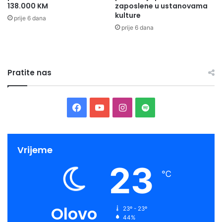
138.000 KM
zaposlene u ustanovama
kulture
prije 6 dana
prije 6 dana
Pratite nas
Facebook
YouTube
Instagram
Spotify
Vrijeme
23
℃
Olovo
23º - 23º
44%