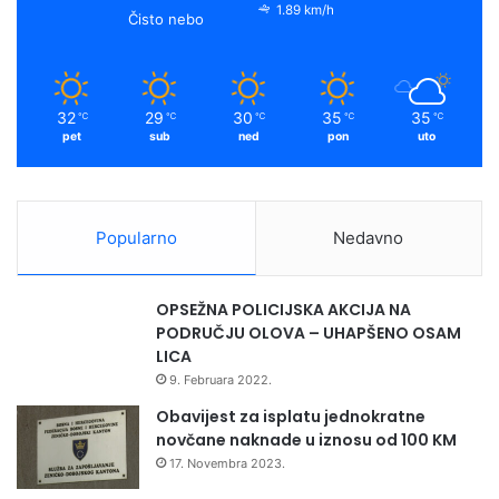
1.89 km/h
Čisto nebo
32
29
30
35
35
℃
℃
℃
℃
℃
pet
sub
ned
pon
uto
Popularno
Nedavno
OPSEŽNA POLICIJSKA AKCIJA NA
PODRUČJU OLOVA – UHAPŠENO OSAM
LICA
9. Februara 2022.
Obavijest za isplatu jednokratne
novčane naknade u iznosu od 100 KM
17. Novembra 2023.