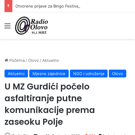
Otvorene prijave za Bingo Festival Fits: Odaberite outfit s omiljenim influencerom i zablistajte na Crvenom tepihu Sarajevo Film Festivala
Meni
Početna
/
Olovo
/
Aktuelno
Aktuelno
Mjesne zajednice
NGO i udruženja
Olovo
U MZ Gurdići počelo
asfaltiranje putne
komunikacije prema
zaseoku Polje