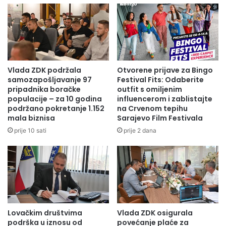
Vlada ZDK podržala
Otvorene prijave za Bingo
samozapošljavanje 97
Festival Fits: Odaberite
pripadnika boračke
outfit s omiljenim
populacije – za 10 godina
influencerom i zablistajte
podržano pokretanje 1.152
na Crvenom tepihu
mala biznisa
Sarajevo Film Festivala
prije 10 sati
prije 2 dana
Lovačkim društvima
Vlada ZDK osigurala
podrška u iznosu od
povećanje plaće za