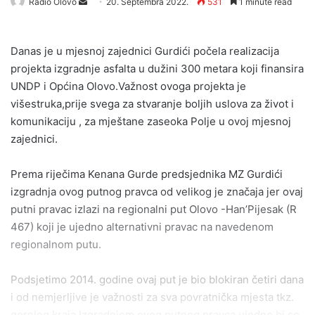
Send
Radio Olovo
20. Septembra 2022.
531
1 minute read
an
email
Danas je u mjesnoj zajednici Gurdići počela realizacija
projekta izgradnje asfalta u dužini 300 metara koji finansira
UNDP i Općina Olovo.Važnost ovoga projekta je
višestruka,prije svega za stvaranje boljih uslova za život i
komunikaciju , za mještane zaseoka Polje u ovoj mjesnoj
zajednici.
Prema riječima Kenana Gurde predsjednika MZ Gurdići
izgradnja ovog putnog pravca od velikog je značaja jer ovaj
putni pravac izlazi na regionalni put Olovo -Han’Pijesak (R
467) koji je ujedno alternativni pravac na navedenom
regionalnom putu.
Podsjetimo 2014. godine ovaj put je bio blokiran četiri dana
i od nemjerljive je važnosti za sva povratnička mjesta tkz.
gornjeg kraja.Izgradnjom ovog putnog pravca ujedno bi se