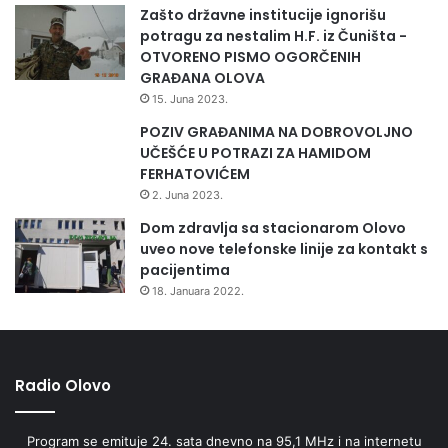
Zašto državne institucije ignorišu
potragu za nestalim H.F. iz Čuništa -
OTVORENO PISMO OGORČENIH
GRAĐANA OLOVA
15. Juna 2023.
POZIV GRAĐANIMA NA DOBROVOLJNO
UČEŠĆE U POTRAZI ZA HAMIDOM
FERHATOVIĆEM
2. Juna 2023.
Dom zdravlja sa stacionarom Olovo
uveo nove telefonske linije za kontakt s
pacijentima
18. Januara 2022.
Radio Olovo
Program se emituje 24. sata dnevno na 95,1 MHz i na internetu