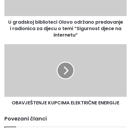
i
radionica
za
U gradskoj biblioteci Olovo održano predavanje
djecu
o
i radionica za djecu o temi “Sigurnost djece na
temi
internetu”
“Sigurnost
djece
OBAVJEŠTENJE
na
KUPCIMA
internetu”
ELEKTRIČNE
ENERGIJE
OBAVJEŠTENJE KUPCIMA ELEKTRIČNE ENERGIJE
Povezani članci