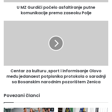
zaseoku
U MZ Gurdići počelo asfaltiranje putne
Polje
komunikacije prema zaseoku Polje
Centar
za
kulturu
,sport
i
informisanje
Olovo
među
jedanaest
Centar za kulturu ,sport i informisanje Olovo
potpisnika
protokola
među jedanaest potpisnika protokola o saradnji
o
sa Bosanskim narodnim pozorištem Zenica
saradnji
sa
Povezani članci
Bosanskim
narodnim
pozorištem