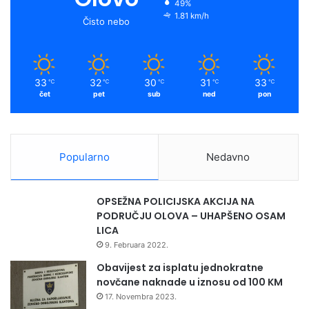
49%
1.81 km/h
Čisto nebo
33
32
30
31
33
℃
℃
℃
℃
℃
čet
pet
sub
ned
pon
Popularno
Nedavno
OPSEŽNA POLICIJSKA AKCIJA NA
PODRUČJU OLOVA – UHAPŠENO OSAM
LICA
9. Februara 2022.
Obavijest za isplatu jednokratne
novčane naknade u iznosu od 100 KM
17. Novembra 2023.