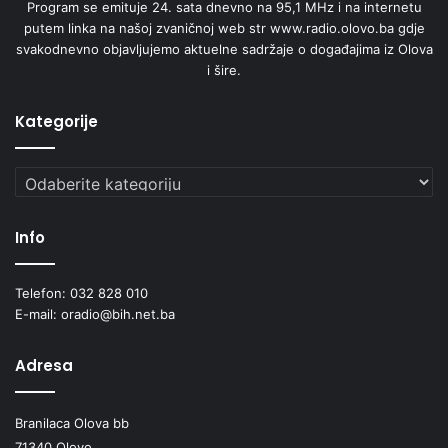
Program se emituje 24. sata dnevno na 95,1 MHz i na internetu
putem linka na našoj zvaničnoj web str www.radio.olovo.ba gdje
svakodnevno objavljujemo aktuelne sadržaje o događajima iz Olova
i šire.
Kategorije
Kategorije
Info
Telefon: 032 828 010
E-mail: oradio@bih.net.ba
Adresa
Branilaca Olova bb
71340 Olovo