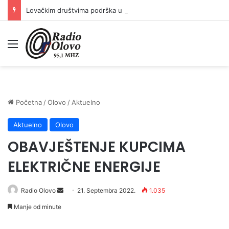
Lovačkim društvima podrška u iznosu od 138.000 KM
Meni
Početna
/
Olovo
/
Aktuelno
Aktuelno
Olovo
OBAVJEŠTENJE KUPCIMA
ELEKTRIČNE ENERGIJE
Send
Radio Olovo
21. Septembra 2022.
1.035
an
Manje od minute
email