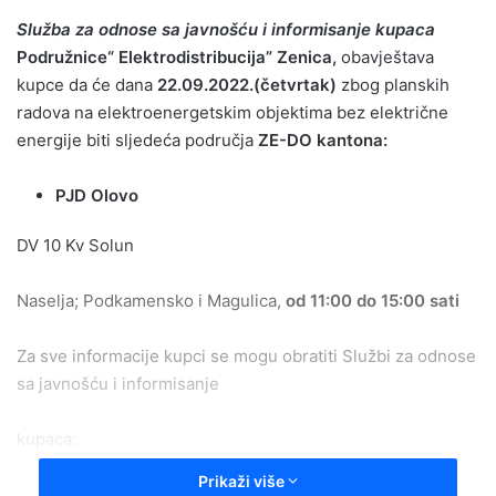
Slu
ž
ba
za
odnose
sa
javno
šć
u
i
informisanje
kupaca
Podružnice“ Elektrodistribucija” Zenica,
obavještava
kupce da će dana
22.09.2022.(četvrtak)
zbog planskih
radova na elektroenergetskim objektima bez električne
energije biti sljedeća područja
ZE-DO kantona:
PJD Olovo
DV 10 Kv Solun
Naselja; Podkamensko i Magulica,
od 11:00 do 15:00 sati
Za sve informacije kupci se mogu obratiti Službi za odnose
sa javnošću i informisanje
kupaca:
Prikaži više
–
područje ZE-DO kantona n
a broj telefona 080 020 132