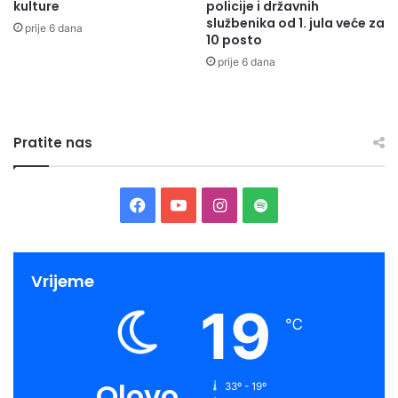
kulture
policije i državnih
službenika od 1. jula veće za
prije 6 dana
10 posto
prije 6 dana
Pratite nas
Facebook
YouTube
Instagram
Spotify
Vrijeme
19
℃
Olovo
33º - 19º