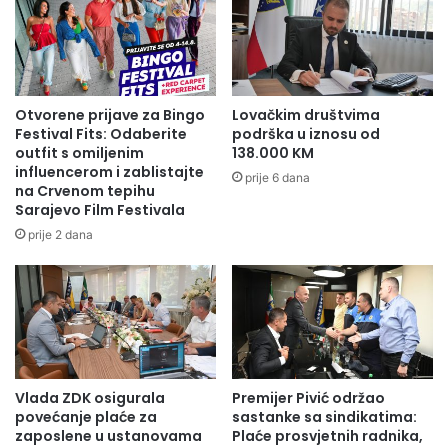
Zenica
Otvorene prijave za Bingo
Lovačkim društvima
Festival Fits: Odaberite
podrška u iznosu od
outfit s omiljenim
138.000 KM
influencerom i zablistajte
prije 6 dana
na Crvenom tepihu
Sarajevo Film Festivala
prije 2 dana
Vlada ZDK osigurala
Premijer Pivić održao
povećanje plaće za
sastanke sa sindikatima:
zaposlene u ustanovama
Plaće prosvjetnih radnika,