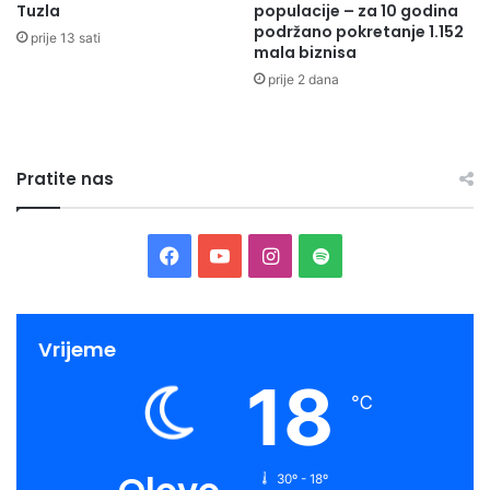
Tuzla
populacije – za 10 godina
podržano pokretanje 1.152
prije 13 sati
mala biznisa
prije 2 dana
SAOPSTENJE-ZA-JAVNOST-31.10.2022.
Preuzmi
Pratite nas
Facebook
YouTube
Instagram
Spotify
Vrijeme
18
℃
30º - 18º