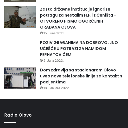
Zašto državne institucije ignorišu
potragu za nestalim H.F. iz Čuništa -
OTVORENO PISMO OGORČENIH
GRAĐANA OLOVA
15. Juna 2023.
POZIV GRAĐANIMA NA DOBROVOLJNO
UČEŠĆE U POTRAZI ZA HAMIDOM
FERHATOVIĆEM
2. Juna 2023.
Dom zdravlja sa stacionarom Olovo
uveo nove telefonske linije za kontakt s
pacijentima
18. Januara 2022.
Radio Olovo