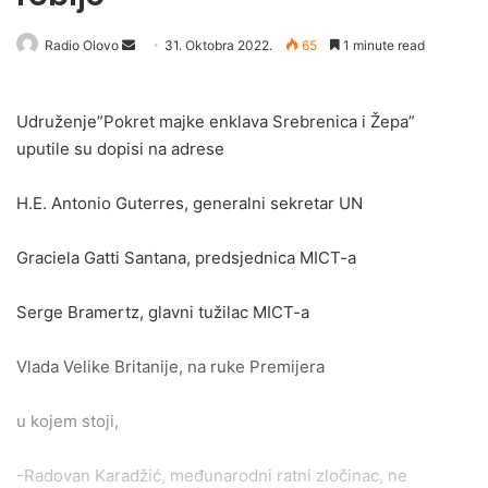
Send
Radio Olovo
31. Oktobra 2022.
65
1 minute read
an
email
Udruženje”Pokret majke enklava Srebrenica i Žepa”
uputile su dopisi na adrese
H.E. Antonio Guterres, generalni sekretar UN
Graciela Gatti Santana, predsjednica MICT-a
Serge Bramertz, glavni tužilac MICT-a
Vlada Velike Britanije, na ruke Premijera
u kojem stoji,
-Radovan Karadžić, međunarodni ratni zločinac, ne