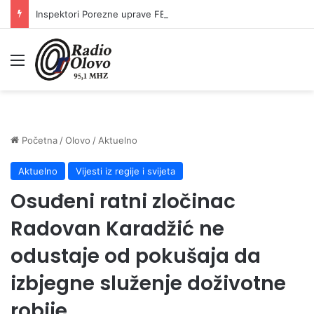
Inspektori Porezne uprave FBiH na području ZDK izvršili 24 inspekcijska nadzora
Meni
Početna
/
Olovo
/
Aktuelno
Aktuelno
Vijesti iz regije i svijeta
Osuđeni ratni zločinac
Radovan Karadžić ne
odustaje od pokušaja da
izbjegne služenje doživotne
robije