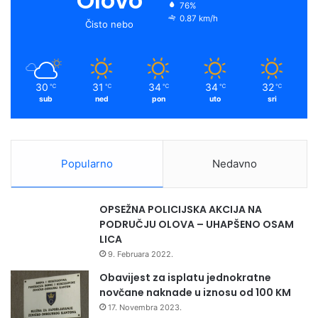
Olovo
76%
0.87 km/h
Čisto nebo
30
31
34
34
32
℃
℃
℃
℃
℃
sub
ned
pon
uto
sri
Popularno
Nedavno
OPSEŽNA POLICIJSKA AKCIJA NA
PODRUČJU OLOVA – UHAPŠENO OSAM
LICA
9. Februara 2022.
Obavijest za isplatu jednokratne
novčane naknade u iznosu od 100 KM
17. Novembra 2023.