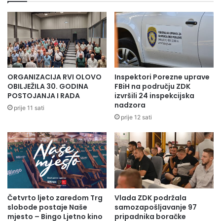
zvjezdica.
Danas nažalost moramo čitati iste lažne priče koje dolaze
iz Srbije i Rusije, da se ratnim zločincima uskraćuju njihova
demokratska prava.
ORGANIZACIJA RVI OLOVO
Inspektori Porezne uprave
Tražimo da preduzmete mjere iz vaše nadležnosti i da tzv.
OBILJEŽILA 30. GODINA
FBiH na području ZDK
intelektualcima u saradnji sa drugim državama i
POSTOJANJA I RADA
izvršili 24 inspekcijska
nadzora
institucijama, a zbog laži i dezavuisanja međunarodne
prije 11 sati
prije 12 sati
javnosti, zabranite ulazak u zemlje EU svima onima koji su
svojim potpisima pokušali prevariti i ismijati vas i
međunarodno pravo .
Četvrto ljeto zaredom Trg
Vlada ZDK podržala
slobode postaje Naše
samozapošljavanje 97
mjesto – Bingo Ljetno kino
pripadnika boračke