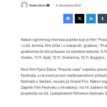
Send
Radio Olovo
4. Novembra 2022.
an
Facebook
X
LinkedI
email
Nakon ogromnog interesa publike koji je film “Praz
i u bh. kinima, film stiže i u manje bh. gradove. “P
gradovima će biti prikazan na sljedeće datume: 5.11. V
Visoko, 11.11. Ilijaš, 12.11. Gračanica, 15.11. Bugojno,
Novi film Pjera Žalice “Praznik rada” svjetsku prem
Festivala, a na svom prvom međunarodnom prikaz
festivala u Varšavi, osvojio je Grand Prix. Nakon to
Zagreb Film Festivalu u Hrvatskoj i na 14. Eastern
projekcije na 33. Ljubljanskom filmskom festivalu (L