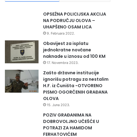
OPSEŽNA POLICIJSKA AKCIJA
NA PODRUČJU OLOVA –
UHAPŠENO OSAM LICA
9. Februara 2022.
Obavijest za isplatu
jednokratne novčane
naknade u iznosu od 100 KM
17. Novembra 2023.
Zašto državne institucije
ignorišu potragu za nestalim
H.F. iz Čuništa -OTVORENO
PISMO OGORČENIH GRAĐANA
OLOVA
15. Juna 2023.
POZIV GRAĐANIMA NA
DOBROVOLJNO UČEŠĆE U
POTRAZI ZA HAMIDOM
FERHATOVIĆEM