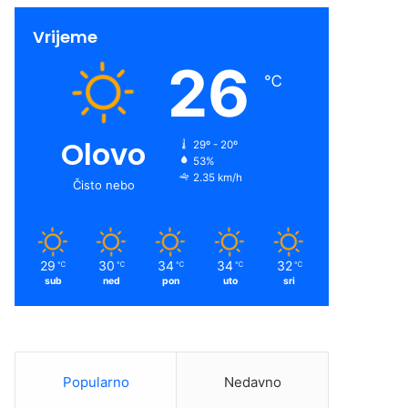
Vrijeme
26
℃
Olovo
29º - 20º
53%
2.35 km/h
Čisto nebo
29
30
34
34
32
℃
℃
℃
℃
℃
sub
ned
pon
uto
sri
Popularno
Nedavno