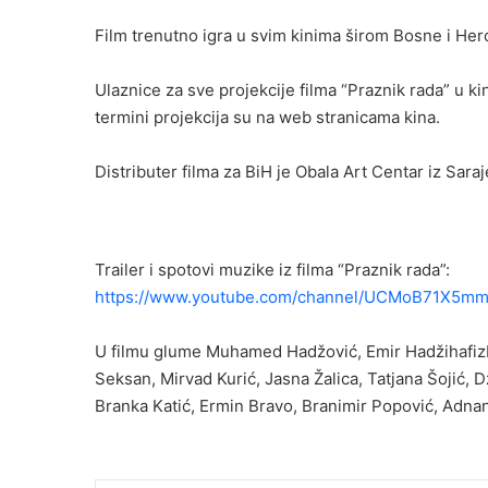
Film trenutno igra u svim kinima širom Bosne i He
Ulaznice za sve projekcije filma “Praznik rada” u ki
termini projekcija su na web stranicama kina.
Distributer filma za BiH je Obala Art Centar iz Saraj
Trailer i spotovi muzike iz filma “Praznik rada”:
https://www.youtube.com/channel/UCMoB71X5m
U filmu glume Muhamed Hadžović, Emir Hadžihafizb
Seksan, Mirvad Kurić, Jasna Žalica, Tatjana Šojić,
Branka Katić, Ermin Bravo, Branimir Popović, Adna