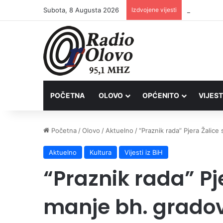
Subota, 8 Augusta 2026
Izdvojene vijesti
Inspektori 
POČETNA
OLOVO
OPĆENITO
VIJEST
Početna
/
Olovo
/
Aktuelno
/
“Praznik rada” Pjera Žalice
Aktuelno
Kultura
Vijesti iz BiH
“Praznik rada” Pje
manje bh. grado