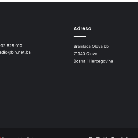
Adresa
032 828 010
Branilaca Olova bb
radio@bih.net.ba
71340 Olovo
Bosna i Hercegovina