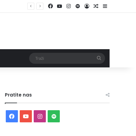
Facebook
YouTube
Instagram
Spotify
Log In
Random Article
Sidebar
Traži
Pratite nas
Facebook
YouTube
Instagram
Spotify