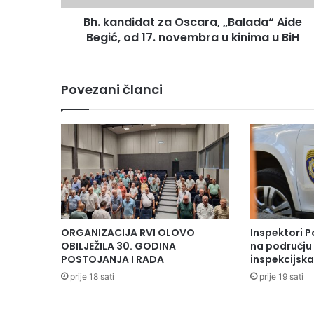
17.
Bh. kandidat za Oscara, „Balada“ Aide
novembra
u
Begić, od 17. novembra u kinima u BiH
kinima
u
BiH
Povezani članci
ORGANIZACIJA RVI OLOVO
Inspektori P
OBILJEŽILA 30. GODINA
na području 
POSTOJANJA I RADA
inspekcijsk
prije 18 sati
prije 19 sati