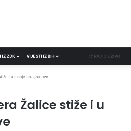
Porezne uprave FBiH na području ZDK izvršili 24 inspekcijska nadzora
I IZ ZDK
VIJESTI IZ BIH
RADIO UŽIVO
 stiže i u manje bh. gradove
ra Žalice stiže i u
ve