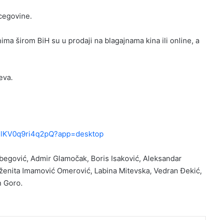
rcegovine.
nima širom BiH su u prodaji na blagajnama kina ili online, a
eva.
mlKV0q9ri4q2pQ?app=desktop
egović, Admir Glamočak, Boris Isaković, Aleksandar
 Dženita Imamović Omerović, Labina Mitevska, Vedran Đekić,
n Goro.