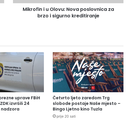
i
Mikrofin i u Olovu: Nova poslovnica za
sigurno
kreditiranje
brzo i sigurno kreditiranje
orezne uprave FBiH
Četvrto ljeto zaredom Trg
ZDK izvršili 24
slobode postaje Naše mjesto –
a nadzora
Bingo Ljetno kino Tuzla
prije 20 sati