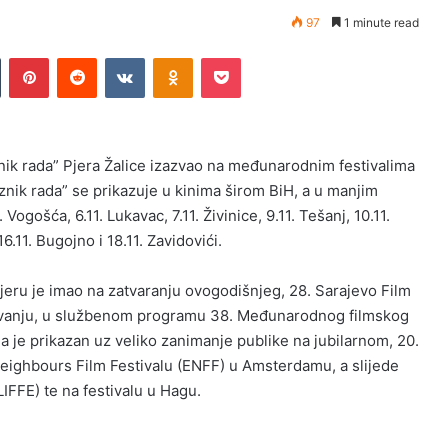
97
1 minute read
n
Tumblr
Pinterest
Reddit
VKontakte
Odnoklassniki
Pocket
nik rada” Pjera Žalice izazvao na međunarodnim festivalima
raznik rada” se prikazuje u kinima širom BiH, a u manjim
ogošća, 6.11. Lukavac, 7.11. Živinice, 9.11. Tešanj, 10.11.
 16.11. Bugojno i 18.11. Zavidovići.
ijeru je imao na zatvaranju ovogodišnjeg, 28. Sarajevo Film
ivanju, u službenom programu 38. Međunarodnog filmskog
ga je prikazan uz veliko zanimanje publike na jubilarnom, 20.
 Neighbours Film Festivalu (ENFF) u Amsterdamu, a slijede
IFFE) te na festivalu u Hagu.