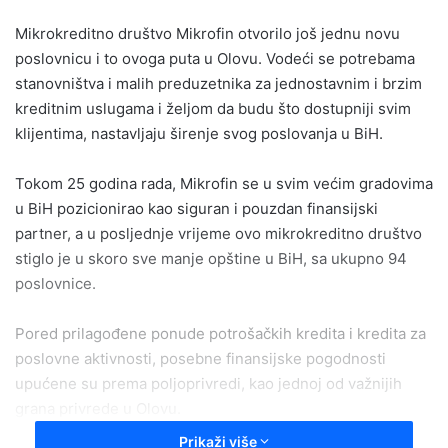
email
Mikrokreditno društvo Mikrofin otvorilo još jednu novu
poslovnicu i to ovoga puta u Olovu. Vodeći se potrebama
stanovništva i malih preduzetnika za jednostavnim i brzim
kreditnim uslugama i željom da budu što dostupniji svim
klijentima, nastavljaju širenje svog poslovanja u BiH.
Tokom 25 godina rada, Mikrofin se u svim većim gradovima
u BiH pozicionirao kao siguran i pouzdan finansijski
partner, a u posljednje vrijeme ovo mikrokreditno društvo
stiglo je u skoro sve manje opštine u BiH, sa ukupno 94
poslovnice.
Pored prilagođene ponude potrošačkih kredita i kredita za
poslovne aktivnosti, posebne finansijske pogodnosti
upućene su prema poljoprivredi, kao jednoj od važnijih
grana privrede u Olovu.
Prikaži više