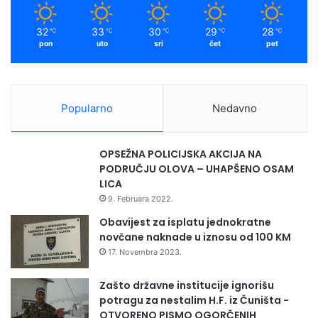
32
33
30
29
28
℃
℃
℃
℃
℃
pon
uto
sri
čet
pet
Popularno
Nedavno
OPSEŽNA POLICIJSKA AKCIJA NA
PODRUČJU OLOVA – UHAPŠENO OSAM
LICA
9. Februara 2022.
Obavijest za isplatu jednokratne
novčane naknade u iznosu od 100 KM
17. Novembra 2023.
Zašto državne institucije ignorišu
potragu za nestalim H.F. iz Čuništa -
OTVORENO PISMO OGORČENIH