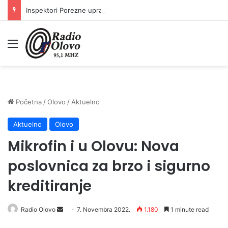
Inspektori Porezne uprave FBiH na području ZDK izvršili 24 inspekcijska nadzora
Meni
Početna
/
Olovo
/
Aktuelno
Aktuelno
Olovo
Mikrofin i u Olovu: Nova
poslovnica za brzo i sigurno
kreditiranje
Send
Radio Olovo
7. Novembra 2022.
1.180
1 minute read
an