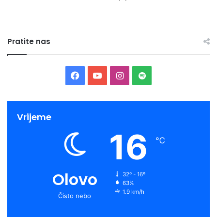
Pratite nas
Facebook
YouTube
Instagram
Spotify
Vrijeme
16
℃
Olovo
32º - 16º
63%
1.9 km/h
Čisto nebo