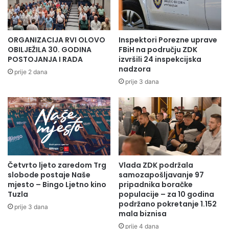
ORGANIZACIJA RVI OLOVO
Inspektori Porezne uprave
OBILJEŽILA 30. GODINA
FBiH na području ZDK
POSTOJANJA I RADA
izvršili 24 inspekcijska
nadzora
prije 2 dana
prije 3 dana
Više informacija o kreditnim proizvodima Mikrofina svi
zainteresovani stanovnici Olova mogu da dobiju na
adresi
Branilaca br. 2 (Zanatski centar) ili pozivom na broj
032/825-120.
Kreditno osoblje će biti na raspolaganju svakog radnog
dana od 08.00 do 16.00 sati.
Četvrto ljeto zaredom Trg
Vlada ZDK podržala
slobode postaje Naše
samozapošljavanje 97
mjesto – Bingo Ljetno kino
pripadnika boračke
Tuzla
populacije – za 10 godina
podržano pokretanje 1.152
prije 3 dana
mala biznisa
prije 4 dana