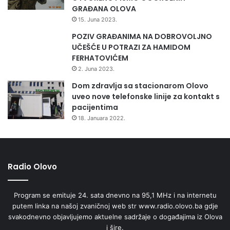
GRAĐANA OLOVA
15. Juna 2023.
POZIV GRAĐANIMA NA DOBROVOLJNO
UČEŠĆE U POTRAZI ZA HAMIDOM
FERHATOVIĆEM
2. Juna 2023.
Dom zdravlja sa stacionarom Olovo
uveo nove telefonske linije za kontakt s
pacijentima
18. Januara 2022.
Radio Olovo
Program se emituje 24. sata dnevno na 95,1 MHz i na internetu
putem linka na našoj zvaničnoj web str www.radio.olovo.ba gdje
svakodnevno objavljujemo aktuelne sadržaje o događajima iz Olova
i šire.