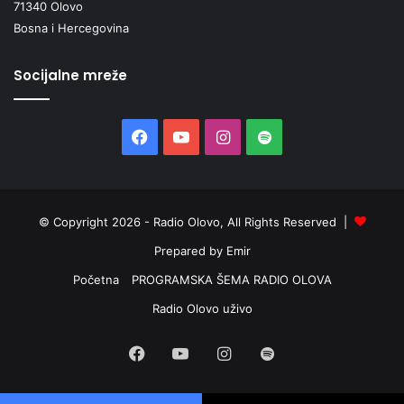
71340 Olovo
Bosna i Hercegovina
Socijalne mreže
Facebook
YouTube
Instagram
Spotify
© Copyright 2026 - Radio Olovo, All Rights Reserved |
Prepared by Emir
Početna
PROGRAMSKA ŠEMA RADIO OLOVA
Odluke Vlade obuhvataju i novčane nagrade za atletičarke i
Radio Olovo uživo
atletičare koji su osvojili titule na Pojedinačnom prvenstvu
BiH za seniorke i seniore u 2022. godini.
Facebook
YouTube
Instagram
Spotify
Tako se članicama i članovima Atletskog kluba Sarajevo