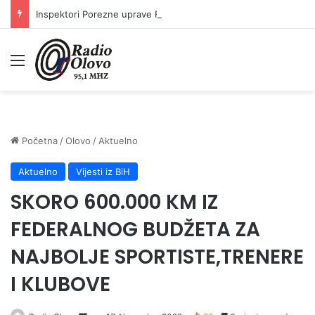
Inspektori Porezne uprave FBiH na području ZDK izvršili 24 inspekcijska nadzora
Meni
Početna
/
Olovo
/
Aktuelno
Aktuelno
Vijesti iz BiH
SKORO 600.000 KM IZ
FEDERALNOG BUDŽETA ZA
NAJBOLJE SPORTISTE,TRENERE
I KLUBOVE