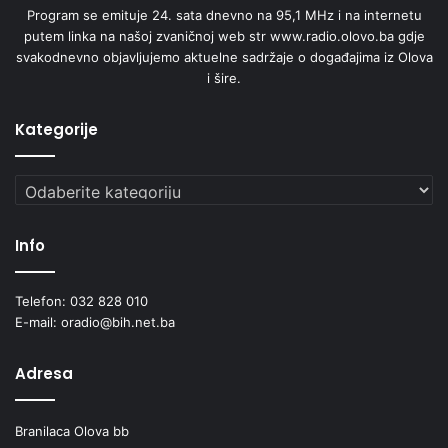
Program se emituje 24. sata dnevno na 95,1 MHz i na internetu
prvaka BiH za muškarce i za žene u 2022. godini. Za
putem linka na našoj zvaničnoj web str www.radio.olovo.ba gdje
oboren seniorski državni rekord u disciplini zračna puška
svakodnevno objavljujemo aktuelne sadržaje o događajima iz Olova
ekipno 10m na Evropskom prvenstvu u Norveškoj
i šire.
streljašice Segmedina Bjelošević, Farah Onešćuk i Aida
Arnautović dobivaju 3.000 KM, a njihov trener Nedžad
Kategorije
Fazlija 1.500 KM. Također, članica ovog kluba Nejra
Mehmedović nagrađuje se sa 2.500 za osvojenu titulu
Kategorije
državnog prvaka za seniorke zračna puška za 2022.
godinu.
Info
Telefon: 032 828 010
E-mail: oradio@bih.net.ba
Adresa
Branilaca Olova bb