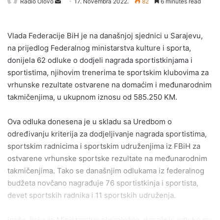
Send
Radio Olovo
17. Novembra 2022.
82
6 minutes read
an
email
Vlada Federacije BiH je na današnjoj sjednici u Sarajevu,
na prijedlog Federalnog ministarstva kulture i sporta,
donijela 62 odluke o dodjeli nagrada sportistkinjama i
sportistima, njihovim trenerima te sportskim klubovima za
vrhunske rezultate ostvarene na domaćim i međunarodnim
takmičenjima, u ukupnom iznosu od 585.250 KM.
Ova odluka donesena je u skladu sa Uredbom o
određivanju kriterija za dodjeljivanje nagrada sportistima,
sportskim radnicima i sportskim udruženjima iz FBiH za
ostvarene vrhunske sportske rezultate na međunarodnim
takmičenjima. Tako se današnjim odlukama iz federalnog
budžeta novčano nagrađuje 76 sportistkinja i sportista,
devet sportskih radnika i 11 sportskih udruženja.
Inače, kako je Ministarstvo obrazložilo, današnje odluke su