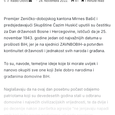
Send
Radio Olovo
24. Novembra 2022.
41
1 minute read
an
email
Premijer Zeničko-dobojskog kantona Mirnes Bašić i
predsjedavajući Skupštine Ćazim Huskić uputili su čestitku
za Dan državnosti Bosne i Hercegovine, ističući da je 25.
novembar 1943. godine jedan od najvažnijih datuma u
prošlosti BiH, jer je na sjednici ZAVNBOBIH-a potvrđen
kontinuitet državnosti i jednakost svih naroda i građana.
To su, navode, temeljne ideje koje bi morale uvijek i
nanovo okupiti sve one koji žele dobro narodima i
građanima domovine BiH.
Naglašavaju da na ovaj dan posebnu počast odajemo
patriotama koji su devedesetih godina stali u odbranu
domovine i najvećih civilizacijskih vrijednosti, te da dvije i
po decenije nakon završetka agresije “ne jenjavaju napadi
onih koji teže novim podjelama, ali sada neratnim