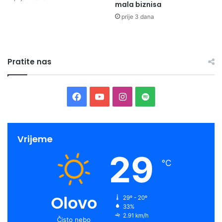
mala biznisa
prije 3 dana
Pratite nas
Facebook
YouTube
Instagram
Spotify
Vrijeme
29
℃
Olovo
29º - 20º
33%
2.91 km/h
Čisto nebo