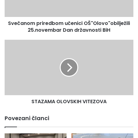
državnosti
BiH
Svečanom priredbom učenici OŠ"Olovo"obilježili
25.novembar Dan državnosti BiH
STAZAMA
OLOVSKIH
VITEZOVA
STAZAMA OLOVSKIH VITEZOVA
Povezani članci