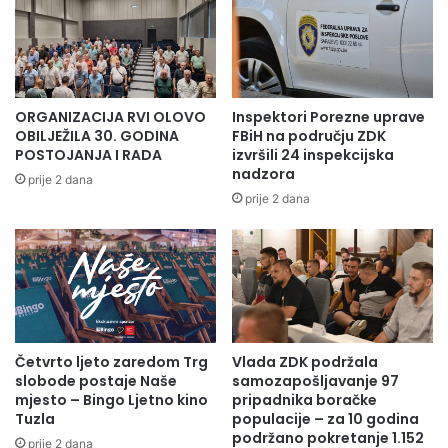
ORGANIZACIJA RVI OLOVO
Inspektori Porezne uprave
OBILJEŽILA 30. GODINA
FBiH na području ZDK
POSTOJANJA I RADA
izvršili 24 inspekcijska
nadzora
prije 2 dana
prije 2 dana
Četvrto ljeto zaredom Trg
Vlada ZDK podržala
slobode postaje Naše
samozapošljavanje 97
mjesto – Bingo Ljetno kino
pripadnika boračke
Tuzla
populacije – za 10 godina
podržano pokretanje 1.152
prije 2 dana