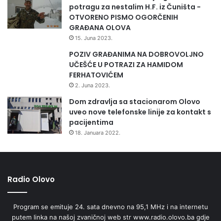
potragu za nestalim H.F. iz Čuništa -
OTVORENO PISMO OGORČENIH
GRAĐANA OLOVA
15. Juna 2023.
POZIV GRAĐANIMA NA DOBROVOLJNO
UČEŠĆE U POTRAZI ZA HAMIDOM
FERHATOVIĆEM
2. Juna 2023.
Dom zdravlja sa stacionarom Olovo
uveo nove telefonske linije za kontakt s
pacijentima
18. Januara 2022.
Radio Olovo
Program se emituje 24. sata dnevno na 95,1 MHz i na internetu
putem linka na našoj zvaničnoj web str www.radio.olovo.ba gdje