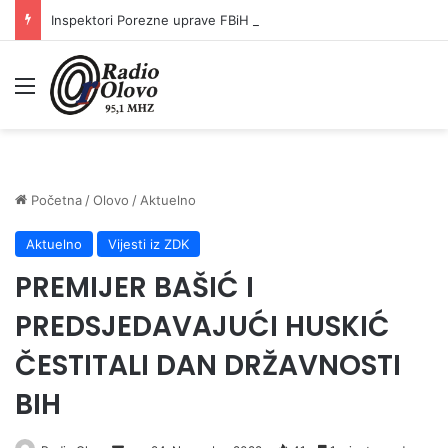
Inspektori Porezne uprave FBiH na području ZDK izvršili 24 inspekcijska nadzora
Meni
Početna
/
Olovo
/
Aktuelno
Aktuelno
Vijesti iz ZDK
PREMIJER BAŠIĆ I
PREDSJEDAVAJUĆI HUSKIĆ
ČESTITALI DAN DRŽAVNOSTI
BIH