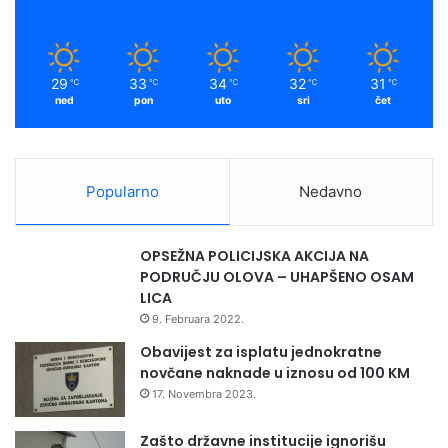
29
33
34
32
31
℃
℃
℃
℃
℃
ned
pon
uto
sri
čet
Popularno
Nedavno
OPSEŽNA POLICIJSKA AKCIJA NA
PODRUČJU OLOVA – UHAPŠENO OSAM
LICA
9. Februara 2022.
Obavijest za isplatu jednokratne
novčane naknade u iznosu od 100 KM
17. Novembra 2023.
Zašto državne institucije ignorišu