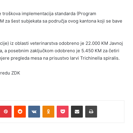
e troškova implementacija standarda (Program
M za šest subjekata sa područja ovog kantona koji se bave
je) iz oblasti veterinarstva odobreno je 22.000 KM Javnoj
ica, a posebnim zaključkom odobreno je 5.450 KM za četiri
ere pregleda mesa na prisustvo larvi Trichinella spiralis.
ivredu ZDK
umblr
Pinterest
Reddit
VKontakte
Odnoklassniki
Pocket
Podijeli putem Emaila
Print