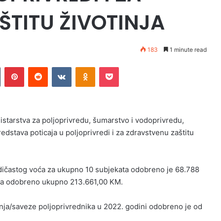
TITU ŽIVOTINJA
183
1 minute read
n
Tumblr
Pinterest
Reddit
VKontakte
Odnoklassniki
Pocket
starstva za poljoprivredu, šumarstvo i vodoprivredu,
redstava poticaja u poljoprivredi i za zdravstvenu zaštitu
dičastog voća za ukupno 10 subjekata odobreno je 68.788
eka odobreno ukupno 213.661,00 KM.
ja/saveze poljoprivrednika u 2022. godini odobreno je od