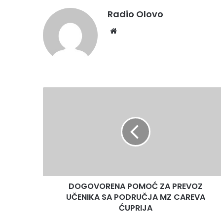
Radio Olovo
Website
DOGOVORENA
POMOĆ
ZA
PREVOZ
UČENIKA
SA
PODRUČJA
MZ
CAREVA
DOGOVORENA POMOĆ ZA PREVOZ
ĆUPRIJA
UČENIKA SA PODRUČJA MZ CAREVA
ĆUPRIJA