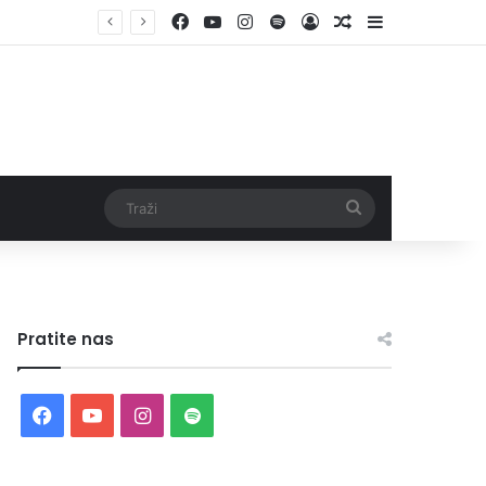
Facebook
YouTube
Instagram
Spotify
Log In
Random Article
Sidebar
Traži
Pratite nas
Facebook
YouTube
Instagram
Spotify