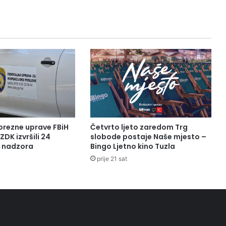
orezne uprave FBiH
Četvrto ljeto zaredom Trg
ZDK izvršili 24
slobode postaje Naše mjesto –
a nadzora
Bingo Ljetno kino Tuzla
prije 21 sat