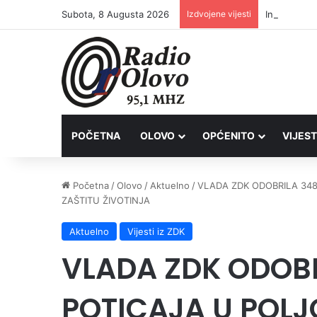
Subota, 8 Augusta 2026
Izdvojene vijesti
Inspektori 
POČETNA
OLOVO
OPĆENITO
VIJEST
Početna
/
Olovo
/
Aktuelno
/
VLADA ZDK ODOBRILA 348
ZAŠTITU ŽIVOTINJA
Aktuelno
Vijesti iz ZDK
VLADA ZDK ODOBR
POTICAJA U POLJO