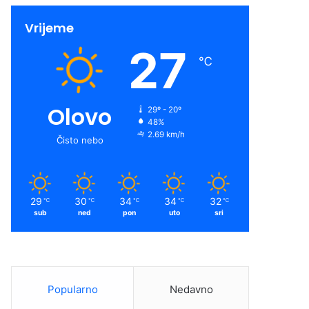
Vrijeme
27
℃
Olovo
29º - 20º
48%
2.69 km/h
Čisto nebo
29
30
34
34
32
℃
℃
℃
℃
℃
sub
ned
pon
uto
sri
Popularno
Nedavno