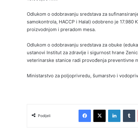
Odlukom o odobravanju sredstava za sufinansiranj
samokontrola, HACCP i Halal) odobreno je 17.980 K
proizvodnjom i preradom mesa.
Odlukom o odobravanju sredstava za obuke (edukaci
ustanovi Institut za zdravlje i sigurnost hrane Zen
veterinarske stanice radi provođenja preventivne mj
Ministarstvo za poljoprivredu, šumarstvo i vodopr
Facebook
X
LinkedIn
T
Podijeli