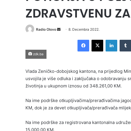
ZDRAVSTVENU ZAŠ
Send
Radio Olovo
8. Decembra 2022.
an
Facebook
X
LinkedI
email
zdk.ba
Vlada Zeničko-dobojskog kantona, na prijedlog Mini
usvojila je više odluka i zaključaka o odobravanju s
životinja u ukupnom iznosu od 348.261,00 KM.
Na ime podrške otkupljivačima/prerađivačima jago
KM, dok je za devet otkupljivača/prerađivača mlij
Na ime podrške za registrovana kantonalna udružen
15.000,00 KM.