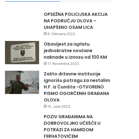
OPSEŽNA POLICIJSKA AKCIJA
NA PODRUČJU OLOVA –
UHAPŠENO OSAM LICA
9. Februara 2022.
Obavijest za isplatu
jednokratne novčane
naknade u iznosu od 100 KM
17. Novembra 2023.
Zašto državne institucije
ignorišu potragu za nestalim
H.F. iz Čuništa -OTVORENO
PISMO OGORČENIH GRAĐANA
OLOVA
15. Juna 2023.
POZIV GRAĐANIMA NA
DOBROVOLJNO UČEŠĆE U
POTRAZI ZA HAMIDOM
FERHATOVIĆEM