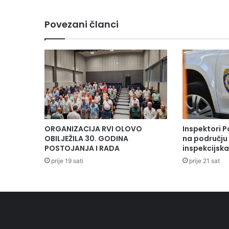
Povezani članci
ORGANIZACIJA RVI OLOVO
Inspektori P
OBILJEŽILA 30. GODINA
na području 
POSTOJANJA I RADA
inspekcijsk
prije 19 sati
prije 21 sat