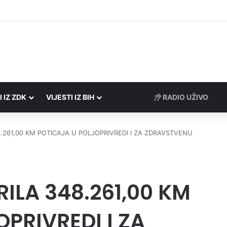
Porezne uprave FBiH na području ZDK izvršili 24 inspekcijska nadzora
I IZ ZDK
VIJESTI IZ BIH
RADIO UŽIVO
.261,00 KM POTICAJA U POLJOPRIVREDI I ZA ZDRAVSTVENU
ILA 348.261,00 KM
PRIVREDI I ZA