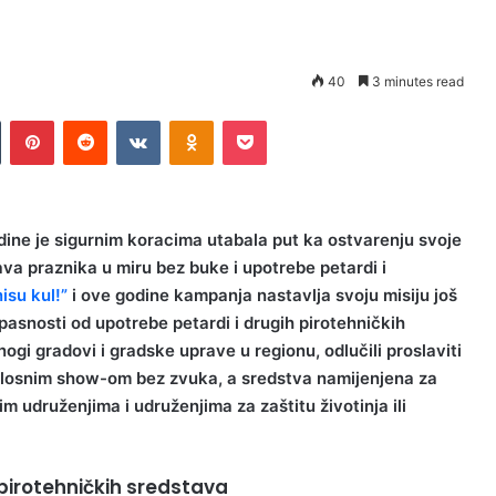
40
3 minutes read
n
Tumblr
Pinterest
Reddit
VKontakte
Odnoklassniki
Pocket
dine je sigurnim koracima utabala put ka ostvarenju svoje
lava praznika u miru bez buke i upotrebe petardi i
isu kul!”
i ove godine kampanja nastavlja svoju misiju još
opasnosti od upotrebe petardi i drugih pirotehničkih
ogi gradovi i gradske uprave u regionu, odlučili proslaviti
tlosnim show-om bez zvuka, a sredstva namijenjena za
 udruženjima i udruženjima za zaštitu životinja ili
i pirotehničkih sredstava