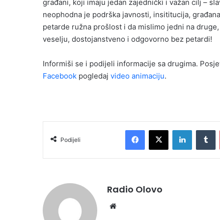
građani, koji imaju jedan zajednički i važan cilj – s
neophodna je podrška javnosti, insititucija, građan
petarde ružna prošlost i da mislimo jedni na druge,
veselju, dostojanstveno i odgovorno bez petardi!
Informiši se i podijeli informacije sa drugima. Posje
Facebook
pogledaj
video animaciju
.
Facebook
X
LinkedIn
T
Podijeli
Radio Olovo
Website