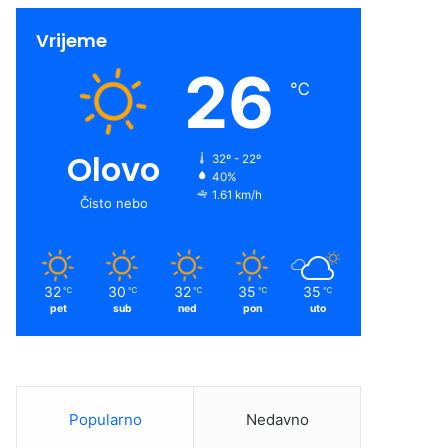
Vrijeme
26
℃
Olovo
32º - 22º
40%
1.61 km/h
Čisto nebo
32
30
32
35
35
℃
℃
℃
℃
℃
pet
sub
ned
pon
uto
Popularno
Nedavno