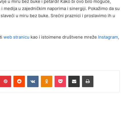
lavlje u miru bez buke i petardi! Kako bi ovo bilo moguće,
a i medija u zajedničkim naporima i sinergiji. Pokažimo da su
 slaveći u miru bez buke. Srećni praznici i proslavimo ih u
ti
web stranicu
kao i istoimene društvene mreže
Instagram
,
umblr
Pinterest
Reddit
VKontakte
Odnoklassniki
Pocket
Podijeli putem Emaila
Print