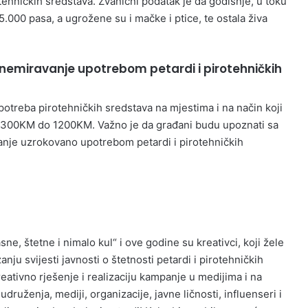
ehničkih sredstava. Zvanični podatak je da godišnje, u toku
.000 pasa, a ugrožene su i mačke i ptice, te ostala živa
uznemiravanje upotrebom petardi i pirotehničkih
treba pirotehničkih sredstava na mjestima i na način koji
d 300KM do 1200KM. Važno je da građani budu upoznati sa
anje uzrokovano upotrebom petardi i pirotehničkih
e, štetne i nimalo kul“ i ove godine su kreativci, koji žele
anju svijesti javnosti o štetnosti petardi i pirotehničkih
eativno rješenje i realizaciju kampanje u medijima i na
ženja, mediji, organizacije, javne ličnosti, influenseri i