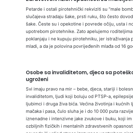
Petarde i ostali pirotehnički rekviziti su “male b
slučajeva stradaju šake, prsti ruku, što često dovod
šake. Česte su i opekotine i povrede očiju, usta i n
upotrebom pirotehnike. Zato apelujemo roditeljima 
poklanjaju i ne kupuju pirotehniku, jer istraživanja
mladi, a da je polovina povrijeđenih mlađa od 16 go
Osobe sa invaliditetom, djeca sa poteško
ugroženi
Svi imaju pravo na mir – bebe, djeca, stariji i bolesn
invaliditetom, ljudi koji boluju od PTSP-a, epilepsij
ljubimci i druga živa bića. Većina životinja i kućnih
mačaka i pasa, čulo sluha je i do 10 000 puta razvije
iznenadne i intenzivne jake zvukove i buku, koji im i
ozbiljnih fizičkih i mentalnih zdravstvenih opasnost