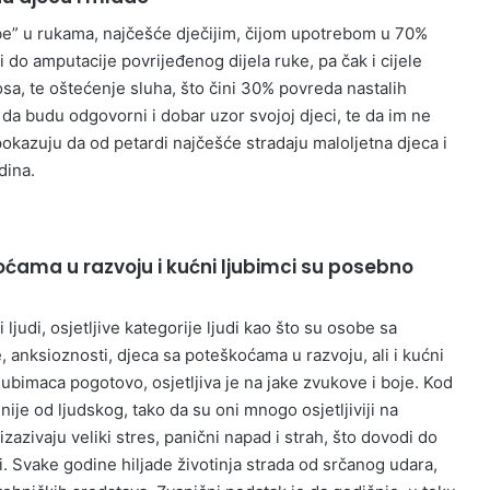
ombe” u rukama, najčešće dječijim, čijom upotrebom u 70%
i do amputacije povrijeđenog dijela ruke, pa čak i cijele
osa, te oštećenje sluha, što čini 30% povreda nastalih
da budu odgovorni i dobar uzor svojoj djeci, te da im ne
 pokazuju da od petardi najčešće stradaju maloljetna djeca i
dina.
ćama u razvoju i kućni ljubimci su posebno
i ljudi, osjetljive kategorije ljudi kao što su osobe sa
e, anksioznosti, djeca sa poteškoćama u razvoju, ali i kućni
 ljubimaca pogotovo, osjetljiva je na jake zvukove i boje. Kod
nije od ljudskog, tako da su oni mnogo osjetljiviji na
zazivaju veliki stres, panični napad i strah, što dovodi do
i. Svake godine hiljade životinja strada od srčanog udara,