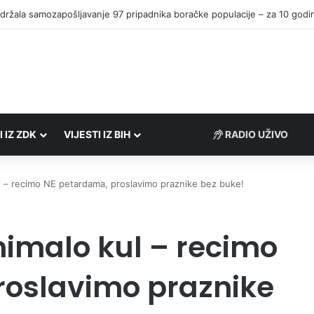
I IZ ZDK
VIJESTI IZ BIH
RADIO UŽIVO
l – recimo NE petardama, proslavimo praznike bez buke!
nimalo kul – recimo
roslavimo praznike