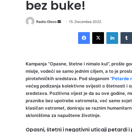
bez buke!
Send
Radio Olovo
15. Decembra 2022.
an
Facebook
X
LinkedI
email
Kampanja “Opasne, štetne i nimalo kul”, prošle go
misije, vodeći se samo jednim ciljem, a to je pros
pirotehničkih sredstava. Pod sloganom
“Petarde n
većeg podizanja kolektivne svijesti o štetnosti i 
sredstava. Pozitivna vijest je da su ove godine, mn
praznike bez upotrebe vatrometa, već samo svje
klasičan vatromet, doniraju se raznim humanitarnim
skloništima za napuštene životinje.
Opasni, štetni i negativni uticaji petardi 