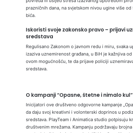
povreda ili usljed stresa izazvanog upotrebom pirot
prazničnih dana, na svjetskom nivou ugine više od 5
bića.
Iskoristi svoje zakonsko pravo – prijavi 
sredstava
Regulisano Zakonom o javnom redu i miru, svaka upo
izaziva uznemirenost građana, u BiH je kažnjiva o
ovom mogućnošću, te da prijave policiji uznemirav
sredstava.
O kampanji “Opasne, štetne i nimalo kul”
Inicijatori ove društveno odgovorne kampanje „Opasn
da daju svoj kreativni i volonterski doprinos u podiz
sredstava. PlayTeam i Animatica studio potpisuju kr
društvenim mrežama. Kampanju podržavaju brojna udru