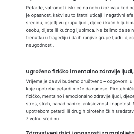
Petarde, vatromet i iskrice na nebu izazivaju kod n
je opasnost, kakvi su to štetni uticaji i negativni ef
sredinu, osjetljivu grupu ljudi, djece i kućnih ljub
osobu, dijete ili kućnog ljubimca. Ne želimo da se n
trenutku u tragediju i da ih ranjive grupe ljudi i djec
neugodnosti.
Ugroženo fizičko i mentalno zdravlje ljudi, 
Vrijeme je da svi budemo društveno – odgovorni u 
koje upotreba petardi može da nanese. Pirotehnička
fizičko, mentalno i emocionalno zdravlje ljudi, djece 
stres, strah, napad panike, anksioznost i napetost. 
upotrebom petardi ili drugih pirotehničkih sredstava 
životnu sredinu.
Zdravstveni rizici i opasnosti za maloljet