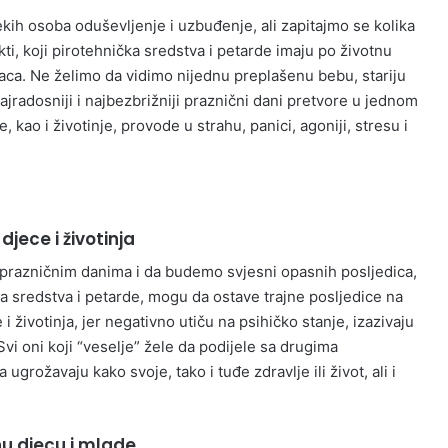
ekih osoba oduševljenje i uzbuđenje, ali zapitajmo se kolika
ekti, koji pirotehnička sredstva i petarde imaju po životnu
imaca. Ne želimo da vidimo nijednu preplašenu bebu, stariju
ajradosniji i najbezbrižniji praznični dani pretvore u jednom
e, kao i životinje, provode u strahu, panici, agoniji, stresu i
djece i životinja
prazničnim danima i da budemo svjesni opasnih posljedica,
 sredstva i petarde, mogu da ostave trajne posljedice na
i životinja, jer negativno utiču na psihičko stanje, izazivaju
Svi oni koji “veselje” žele da podijele sa drugima
ugrožavaju kako svoje, tako i tuđe zdravlje ili život, ali i
nu djecu i mlade