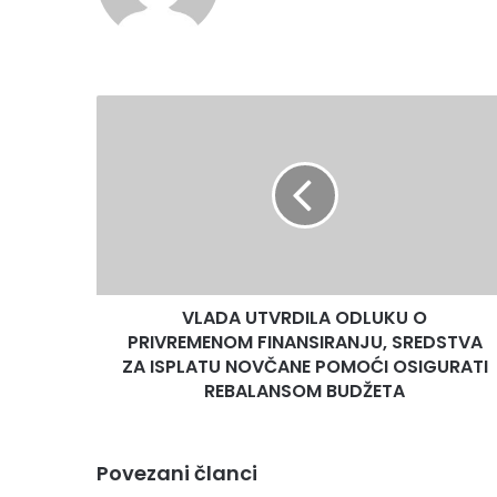
VLADA
UTVRDILA
ODLUKU
O
PRIVREMENOM
FINANSIRANJU,
SREDSTVA
ZA
ISPLATU
VLADA UTVRDILA ODLUKU O
NOVČANE
POMOĆI
PRIVREMENOM FINANSIRANJU, SREDSTVA
OSIGURATI
ZA ISPLATU NOVČANE POMOĆI OSIGURATI
REBALANSOM
REBALANSOM BUDŽETA
BUDŽETA
Povezani članci