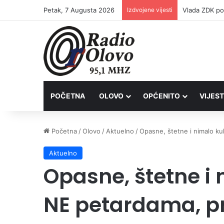
Petak, 7 Augusta 2026
Izdvojene vijesti
POČETNA
OLOVO
OPĆENITO
VIJEST
Početna
/
Olovo
/
Aktuelno
/
Opasne, štetne i nimalo ku
Aktuelno
Opasne, štetne i 
NE petardama, p