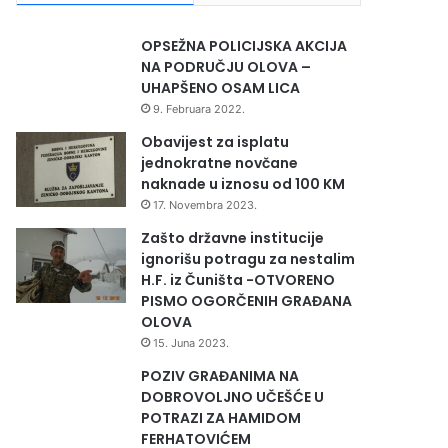
OPSEŽNA POLICIJSKA AKCIJA
NA PODRUČJU OLOVA –
UHAPŠENO OSAM LICA
9. Februara 2022.
Obavijest za isplatu
jednokratne novčane
naknade u iznosu od 100 KM
17. Novembra 2023.
Zašto državne institucije
ignorišu potragu za nestalim
H.F. iz Čuništa -OTVORENO
PISMO OGORČENIH GRAĐANA
OLOVA
15. Juna 2023.
POZIV GRAĐANIMA NA
DOBROVOLJNO UČEŠĆE U
POTRAZI ZA HAMIDOM
FERHATOVIĆEM