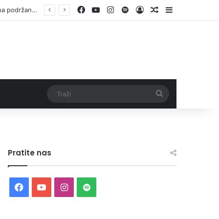
Facebook
YouTube
Instagram
Spotify
Log In
Random Article
Sidebar
Otvorene prijave za Bingo Festival Fits: Odaberite outfit s omiljenim influencerom i zablistajte na Crvenom tepihu Sarajevo Film Festivala
Traži
Pratite nas
Facebook
YouTube
Instagram
Spotify