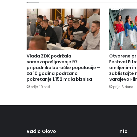
Vlada ZDK podržala
Otvorene pr
samozapošljavanje 97
Festival Fits
pripadnika boračke populacije –
omiljenim in
za 10 godina podržano
zablistajte
pokretanje 1.152 mala biznisa
Sarajevo Fil
prije 19 sati
prije 3 dana
Radio Olovo
Info