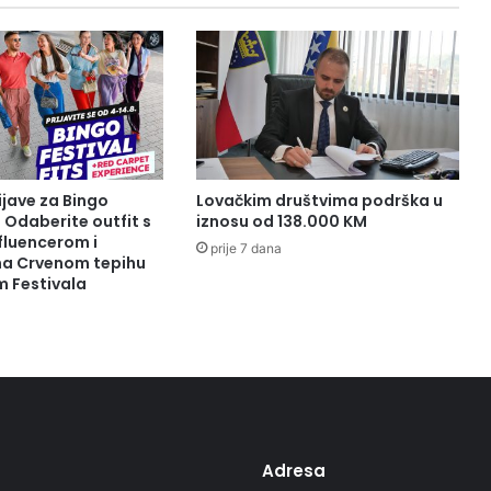
ijave za Bingo
Lovačkim društvima podrška u
: Odaberite outfit s
iznosu od 138.000 KM
fluencerom i
prije 7 dana
 na Crvenom tepihu
m Festivala
Adresa