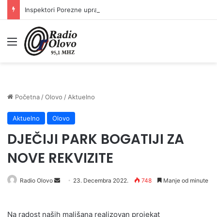
Inspektori Porezne uprave FBiH na području ZDK izvršili 24 inspekcijska nadzora
Meni
Početna
/
Olovo
/
Aktuelno
Aktuelno
Olovo
DJEČIJI PARK BOGATIJI ZA
NOVE REKVIZITE
Send
Radio Olovo
23. Decembra 2022.
748
Manje od minute
an
email
Na radost naših mališana realizovan projekat