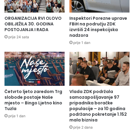
ORGANIZACIJA RVI OLOVO
Inspektori Porezne uprave
OBILJEŽILA 30. GODINA
FBiH na području ZDK
POSTOJANJA I RADA
izvršili 24 inspekcijska
nadzora
prije 24 sata
prije 1 dan
Četvrto ljeto zaredom Trg
Vlada ZDK podržala
slobode postaje Naše
samozapošljavanje 97
mjesto – Bingo Ljetno kino
pripadnika boračke
Tuzla
populacije – za 10 godina
podržano pokretanje 1.152
prije 1 dan
mala biznisa
prije 2 dana