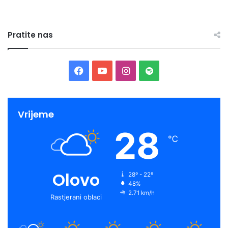
Pratite nas
Facebook
YouTube
Instagram
Spotify
Vrijeme
28
℃
Olovo
28º - 22º
48%
2.71 km/h
Rastjerani oblaci