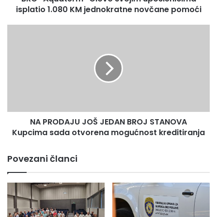
pomoći
isplatio 1.080 KM jednokratne novčane pomoći
NA
PRODAJU
JOŠ
JEDAN
BROJ
STANOVA
Kupcima
sada
otvorena
NA PRODAJU JOŠ JEDAN BROJ STANOVA
mogućnost
kreditiranja
Kupcima sada otvorena mogućnost kreditiranja
Povezani članci