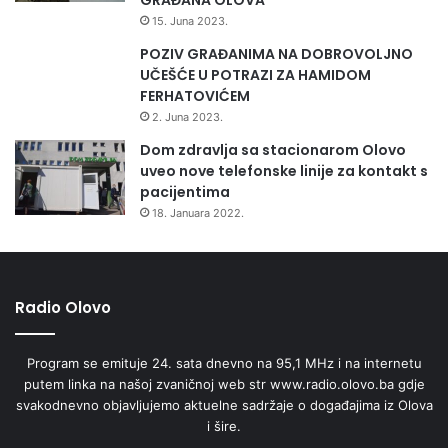
15. Juna 2023.
POZIV GRAĐANIMA NA DOBROVOLJNO
UČEŠĆE U POTRAZI ZA HAMIDOM
FERHATOVIĆEM
2. Juna 2023.
Dom zdravlja sa stacionarom Olovo
uveo nove telefonske linije za kontakt s
pacijentima
18. Januara 2022.
Radio Olovo
Program se emituje 24. sata dnevno na 95,1 MHz i na internetu
putem linka na našoj zvaničnoj web str www.radio.olovo.ba gdje
svakodnevno objavljujemo aktuelne sadržaje o događajima iz Olova
i šire.