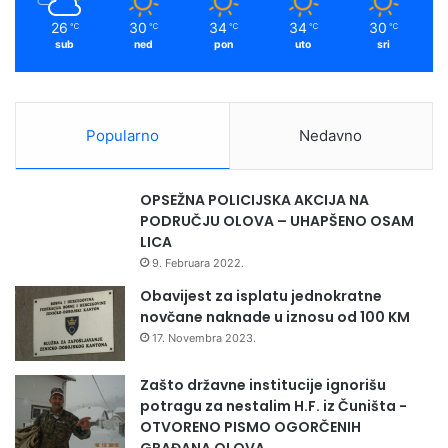
26
30
34
34
30
℃
℃
℃
℃
℃
sub
ned
pon
uto
sri
Popularno
Nedavno
OPSEŽNA POLICIJSKA AKCIJA NA
PODRUČJU OLOVA – UHAPŠENO OSAM
LICA
9. Februara 2022.
Obavijest za isplatu jednokratne
novčane naknade u iznosu od 100 KM
17. Novembra 2023.
Zašto državne institucije ignorišu
potragu za nestalim H.F. iz Čuništa -
OTVORENO PISMO OGORČENIH
GRAĐANA OLOVA