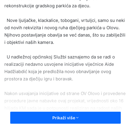
rekonstrukcije gradskog parkića za djecu.
Nove ljuljačke, klackalice, tobogani, vrtuljci, samo su neki
od novih rekvizita i novog ruha dječijeg parkića u Olovu.
Njihovo postavljanje obavlja se već danas, što su zabilježili
i objektivi naših kamera.
U nadležnoj općinskoj Službi saznajemo da se radi o
realizaciji nedavno usvojene inicijative vijećnice Aide
Hadžiabdić koja je predložila novo obnavljanje ovog
prostora za dječiju igru i boravak.
Nakon usvajanja inicijative od strane OV Olovo i provedene
procedure javne nabavke ovaj projekat, vrijednosti oko 16
hiljada KM sada je u potpunosti realiziran na radost naših
mališana.
Prikaži više