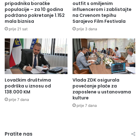
pripadnika boračke
outfit s omiljenim
populacije – za 10 godina
influencerom i zablistajte
podržano pokretanje 1.152
na Crvenom tepihu
mala biznisa
Sarajevo Film Festivala
prije 21 sat
prije 3 dana
Lovačkim društvima
Vlada ZDK osigurala
podrška u iznosu od
povećanje plaće za
138.000 KM
zaposlene u ustanovama
kulture
prije 7 dana
prije 7 dana
Pratite nas