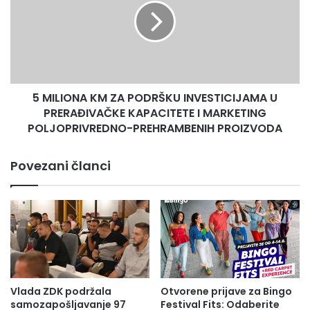
ZA
PODRŠKU
INVESTICIJAMA
U
PRERAĐIVAČKE
KAPACITETE
5 MILIONA KM ZA PODRŠKU INVESTICIJAMA U
I
MARKETING
PRERAĐIVAČKE KAPACITETE I MARKETING
POLJOPRIVREDNO-
POLJOPRIVREDNO-PREHRAMBENIH PROIZVODA
PREHRAMBENIH
PROIZVODA
Povezani članci
Vlada ZDK podržala
Otvorene prijave za Bingo
samozapošljavanje 97
Festival Fits: Odaberite