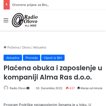
Otvorene prijave za Bingo Festival Fits: Odaberite outfit s omiljenim influencerom i zablistajte na Crvenom tepihu Sarajevo Film Festivala
Meni
Početna
/
Olovo
/
Aktuelno
Aktuelno
Privreda
Vijesti iz BiH
Plaćena obuka i zaposlenje u
kompaniji Alma Ras d.o.o.
Send
Radio Olovo
30. Decembra 2022.
437
Manje od minute
an
email
Program Podrške nezaposlenim ženama je u toku. U