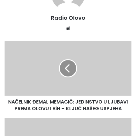
Radio Olovo
Website
NAČELNIK
ĐEMAL
MEMAGIĆ:
JEDINSTVO
U
LJUBAVI
PREMA
OLOVU
I
NAČELNIK ĐEMAL MEMAGIĆ: JEDINSTVO U LJUBAVI
BiH
–
PREMA OLOVU I BiH – KLJUČ NAŠEG USPJEHA
KLJUČ
NAŠEG
5
USPJEHA
MILIONA
KM