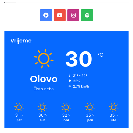
Facebook
YouTube
Instagram
Spotify
Vrijeme
30
℃
Olovo
31º - 22º
33%
2.79 km/h
Čisto nebo
31
30
32
35
35
℃
℃
℃
℃
℃
pet
sub
ned
pon
uto