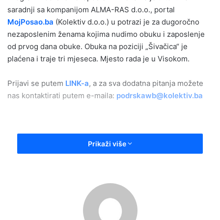
saradnji sa kompanijom ALMA-RAS d.o.o., portal
MojPosao.ba
(Kolektiv d.o.o.) u potrazi je za dugoročno
nezaposlenim ženama kojima nudimo obuku i zaposlenje
od prvog dana obuke. Obuka na poziciji „Šivačica“ je
plaćena i traje tri mjeseca. Mjesto rada je u Visokom.
Prijavi se putem
LINK-a
, a za sva dodatna pitanja možete
nas kontaktirati putem e-maila:
podrskawb@kolektiv.ba
Prikaži više