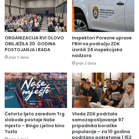
ORGANIZACIJA RVI OLOVO
Inspektori Porezne uprave
OBILJEŽILA 30. GODINA
FBiH na području ZDK
POSTOJANJA I RADA
izvršili 24 inspekcijska
nadzora
prije 2 dana
prije 2 dana
Četvrto ljeto zaredom Trg
Vlada ZDK podržala
slobode postaje Naše
samozapošljavanje 97
mjesto – Bingo Ljetno kino
pripadnika boračke
Tuzla
populacije – za 10 godina
podržano pokretanje 1.152