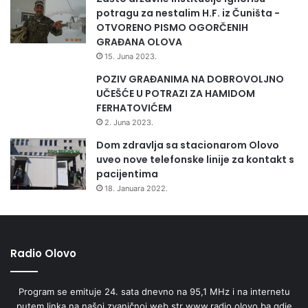
potragu za nestalim H.F. iz Čuništa -
OTVORENO PISMO OGORČENIH
GRAĐANA OLOVA
15. Juna 2023.
POZIV GRAĐANIMA NA DOBROVOLJNO
UČEŠĆE U POTRAZI ZA HAMIDOM
FERHATOVIĆEM
2. Juna 2023.
Dom zdravlja sa stacionarom Olovo
uveo nove telefonske linije za kontakt s
pacijentima
18. Januara 2022.
Radio Olovo
Program se emituje 24. sata dnevno na 95,1 MHz i na internetu
putem linka na našoj zvaničnoj web str www.radio.olovo.ba gdje