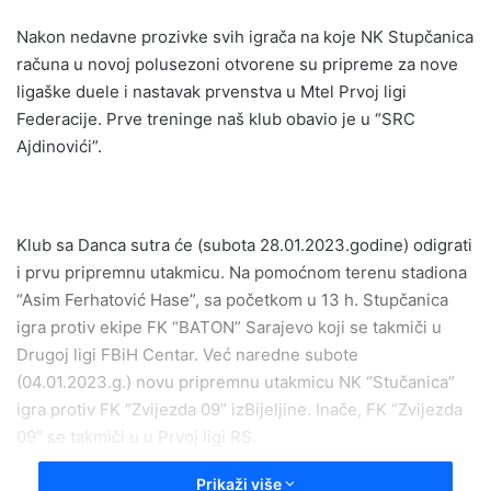
email
Nakon nedavne prozivke svih igrača na koje NK Stupčanica
računa u novoj polusezoni otvorene su pripreme za nove
ligaške duele i nastavak prvenstva u Mtel Prvoj ligi
Federacije. Prve treninge naš klub obavio je u “SRC
Ajdinovići”.
Klub sa Danca sutra će (subota 28.01.2023.godine) odigrati
i prvu pripremnu utakmicu. Na pomoćnom terenu stadiona
“Asim Ferhatović Hase”, sa početkom u 13 h. Stupčanica
igra protiv ekipe FK “BATON” Sarajevo koji se takmiči u
Drugoj ligi FBiH Centar. Već naredne subote
(04.01.2023.g.) novu pripremnu utakmicu NK “Stučanica”
igra protiv FK “Zvijezda 09” izBijeljine. Inače, FK “Zvijezda
09” se takmiči u u Prvoj ligi RS.
Prikaži više