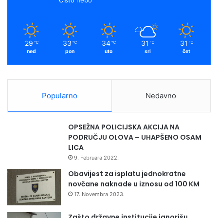
29
33
34
31
31
℃
℃
℃
℃
℃
ned
pon
uto
sri
čet
Popularno
Nedavno
OPSEŽNA POLICIJSKA AKCIJA NA
PODRUČJU OLOVA – UHAPŠENO OSAM
LICA
9. Februara 2022.
Obavijest za isplatu jednokratne
novčane naknade u iznosu od 100 KM
17. Novembra 2023.
Zašto državne institucije ignorišu