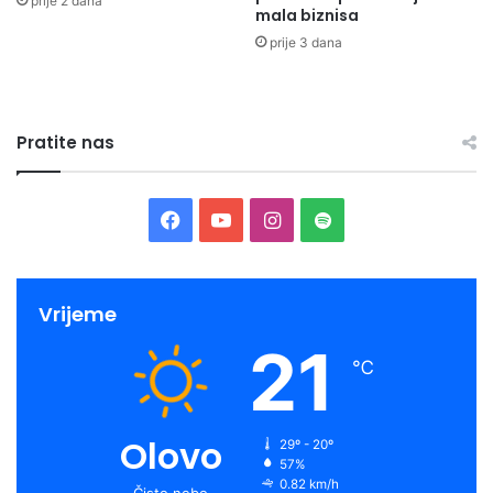
prije 2 dana
mala biznisa
prije 3 dana
Pratite nas
Facebook
YouTube
Instagram
Spotify
Vrijeme
21
℃
Olovo
29º - 20º
57%
0.82 km/h
Čisto nebo