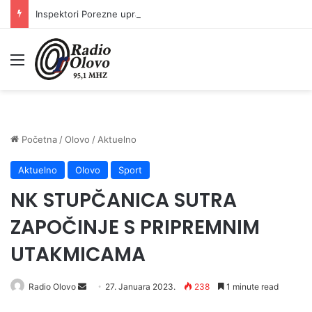
Inspektori Porezne uprave FBiH na području ZDK izvršili 24 inspekcijska nadzora
Meni
Početna
/
Olovo
/
Aktuelno
Aktuelno
Olovo
Sport
NK STUPČANICA SUTRA
ZAPOČINJE S PRIPREMNIM
UTAKMICAMA
Send
Radio Olovo
27. Januara 2023.
238
1 minute read
an