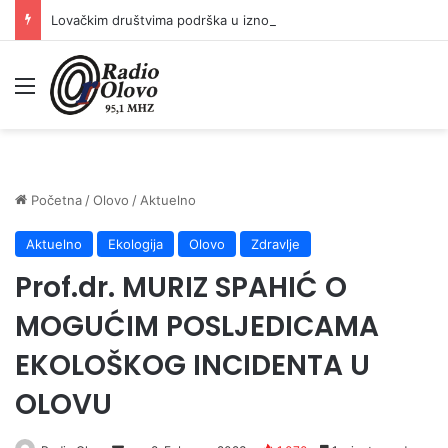
Lovačkim društvima podrška u iznosu od 138.000 KM
Meni
Početna
/
Olovo
/
Aktuelno
Aktuelno
Ekologija
Olovo
Zdravlje
Prof.dr. MURIZ SPAHIĆ O
MOGUĆIM POSLJEDICAMA
EKOLOŠKOG INCIDENTA U
OLOVU