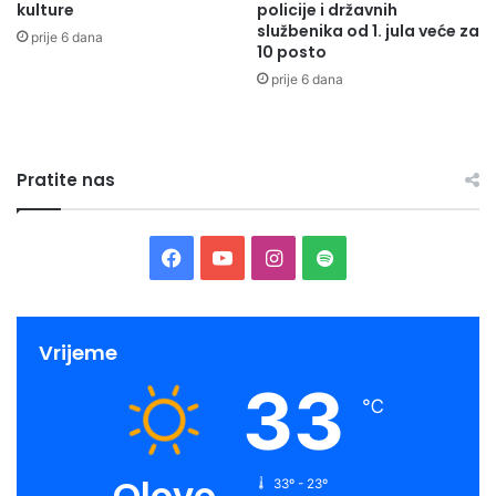
kulture
policije i državnih
službenika od 1. jula veće za
prije 6 dana
10 posto
prije 6 dana
Pratite nas
Facebook
YouTube
Instagram
Spotify
Vrijeme
33
℃
Olovo
33º - 23º