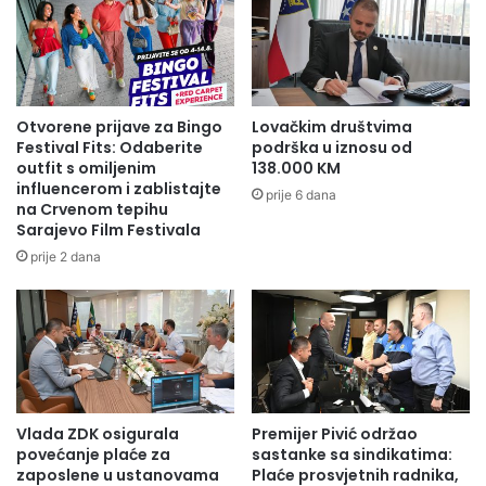
Otvorene prijave za Bingo
Lovačkim društvima
Festival Fits: Odaberite
podrška u iznosu od
outfit s omiljenim
138.000 KM
influencerom i zablistajte
prije 6 dana
na Crvenom tepihu
Sarajevo Film Festivala
prije 2 dana
Vlada ZDK osigurala
Premijer Pivić održao
povećanje plaće za
sastanke sa sindikatima:
zaposlene u ustanovama
Plaće prosvjetnih radnika,