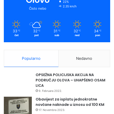
22%
2.35 km/h
Čisto nebo
33
32
31
32
34
℃
℃
℃
℃
℃
čet
pet
sub
ned
pon
Popularno
Nedavno
OPSEŽNA POLICIJSKA AKCIJA NA
PODRUČJU OLOVA – UHAPŠENO OSAM
LICA
9. Februara 2022.
Obavijest za isplatu jednokratne
novčane naknade u iznosu od 100 KM
17. Novembra 2023.