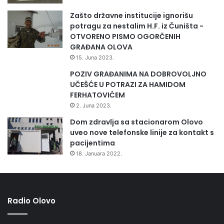
Zašto državne institucije ignorišu
potragu za nestalim H.F. iz Čuništa -
OTVORENO PISMO OGORČENIH
GRAĐANA OLOVA
15. Juna 2023.
POZIV GRAĐANIMA NA DOBROVOLJNO
UČEŠĆE U POTRAZI ZA HAMIDOM
FERHATOVIĆEM
2. Juna 2023.
Dom zdravlja sa stacionarom Olovo
uveo nove telefonske linije za kontakt s
pacijentima
18. Januara 2022.
Radio Olovo