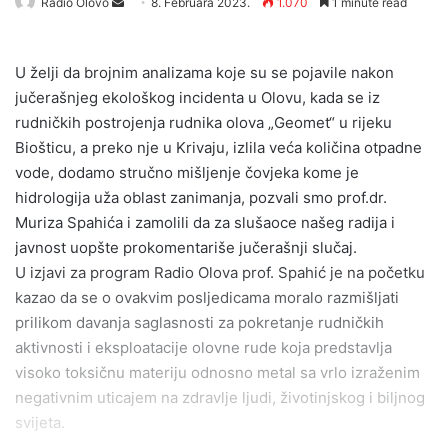
Send
Radio Olovo
8. Februara 2023.
1.070
1 minute read
an
email
U želji da brojnim analizama koje su se pojavile nakon
jučerašnjeg ekološkog incidenta u Olovu, kada se iz
rudničkih postrojenja rudnika olova „Geomet“ u rijeku
Biošticu, a preko nje u Krivaju, izlila veća količina otpadne
vode, dodamo stručno mišljenje čovjeka kome je
hidrologija uža oblast zanimanja, pozvali smo prof.dr.
Muriza Spahića i zamolili da za slušaoce našeg radija i
javnost uopšte prokomentariše jučerašnji slučaj.
U izjavi za program Radio Olova prof. Spahić je na početku
kazao da se o ovakvim posljedicama moralo razmišljati
prilikom davanja saglasnosti za pokretanje rudničkih
aktivnosti i eksploatacije olovne rude koja predstavlja
visoko toksičnu materiju odnosno metal sa vrlo izraženim
negativnim uticajem na zdravlje ljudi, životinjskog i biljnog
svijeta.