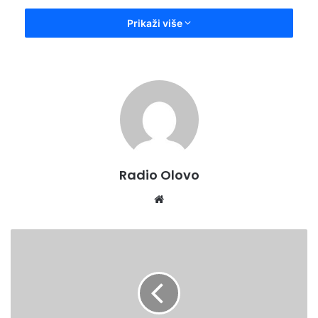
Prikaži više
– Prirodnim putem (vodnim i biljnim) olovo iz zemlje se
produkuje u vodu i biljke. Istraživanja koje je proveo
Biološki institut Univerziteta u Sarajevu sa saradnicima sa
Veterinarskog i Prirodno-matematičkog fakulteta 80-ih
godina prošlog stoljeća, konstatovali su tragove olova u
jetri riba iz rijeka Boštice i Krivaje, te u stoci koja se
napasala po pašnjacima na rudištima olova – kazao je
profesor podsjećajući na rezultate studije rađene prije 40
Radio Olovo
godina , također u vrijeme predratnih rudničkih aktivnosti i
Website
odlaganja otpada uz Biošticu.
MINISTAR
MARIĆ
POSJETIO
UZGAJIVAČE
GOVEDA
U