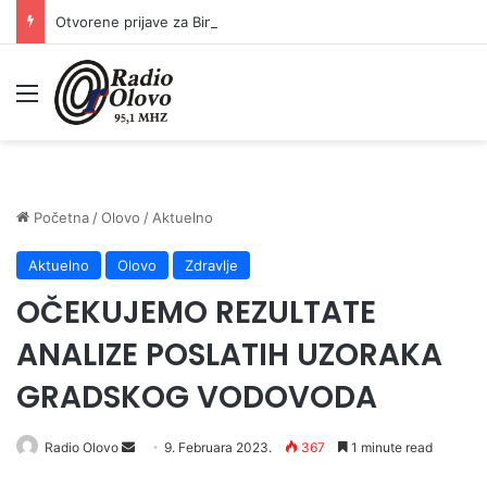
Otvorene prijave za Bingo Festival Fits: Odaberite outfit s omiljenim influencerom i zablistajte na Crvenom tepihu Sarajevo Film Festivala
Meni
Početna
/
Olovo
/
Aktuelno
Aktuelno
Olovo
Zdravlje
OČEKUJEMO REZULTATE
ANALIZE POSLATIH UZORAKA
GRADSKOG VODOVODA
Send
Radio Olovo
9. Februara 2023.
367
1 minute read
an