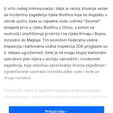
email
U vrhu našeg interesovanja i dalje je razvoj situacije vezan
za incidentno zagađenja rijeke Bioštice koje se dogodilo u
utorak ujutro, kada su otpadne vode rudnika “Geomet”
dospjele prvo u rijeku Biošticu u Olovu, a potom se
mutnoća I onečišćenje proširilo i na rijeke Krivaju i Bosnu
nizvodno do Maglaja. Tim povodom Federalna vodna
inspekcija i kantonalna vodna inspekcija ZDK proglasile su
2. stepen ugroženosti, čime je na snagu stupio kantonalni
operativni plan mjera u slučaju vanrednih i incidentnih
zagađenja, koje uključuju sprečavanje širenja zagađenja i
ograničavanje upotrebe izvorišta pitke vode i vode za
druge namjene.
Pomenute mjere iz operativnog plana podrazumjevaju i
obavještavanje stanovništa naseljenih mjesta uz vodotoke
rijeka Bioštice, Krivaje i Bosne o mogućem uticaju
zagađenja na podzemne vode.
Prikaži više