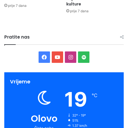
kulture
prije 7 dana
prije 7 dana
Pratite nas
Facebook
YouTube
Instagram
Spotify
Vrijeme
19
℃
Olovo
32º - 19º
51%
1.37 km/h
Čisto nebo