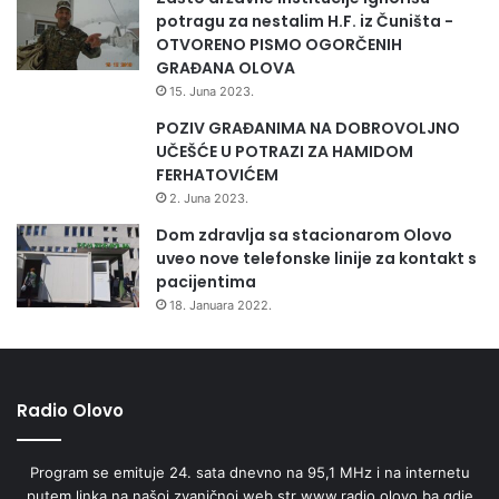
potragu za nestalim H.F. iz Čuništa -
OTVORENO PISMO OGORČENIH
GRAĐANA OLOVA
15. Juna 2023.
POZIV GRAĐANIMA NA DOBROVOLJNO
UČEŠĆE U POTRAZI ZA HAMIDOM
FERHATOVIĆEM
2. Juna 2023.
Dom zdravlja sa stacionarom Olovo
uveo nove telefonske linije za kontakt s
pacijentima
18. Januara 2022.
Radio Olovo
Program se emituje 24. sata dnevno na 95,1 MHz i na internetu
putem linka na našoj zvaničnoj web str www.radio.olovo.ba gdje