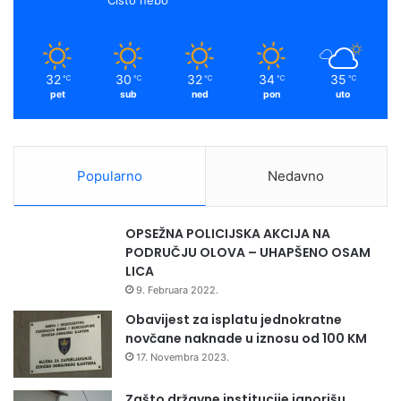
32
30
32
34
35
℃
℃
℃
℃
℃
pet
sub
ned
pon
uto
Popularno
Nedavno
OPSEŽNA POLICIJSKA AKCIJA NA
PODRUČJU OLOVA – UHAPŠENO OSAM
LICA
9. Februara 2022.
Obavijest za isplatu jednokratne
novčane naknade u iznosu od 100 KM
17. Novembra 2023.
Zašto državne institucije ignorišu