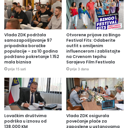
Vlada ZDK podržala
Otvorene prijave za Bingo
samozapošljavanje 97
Festival Fits: Odaberite
pripadnika boračke
outfit s omiljenim
populacije – za 10 godina
influencerom i zablistajte
podržano pokretanje 1.152
na Crvenom tepihu
mala biznisa
Sarajevo Film Festivala
prije 15 sati
prije 3 dana
– Vjerujem da ćemo sutra imati konkretne pokazatelje kada
dobijemo analize poslatih uzoraka. Na pitanje šta
preporucuje građanima u smislu korištenja vode, do
dobijanja ovih rezultata, direktor Kljajić kazao je da on i
njegova porodica vodu gradskog vodovoda i dalje koriste
za piće, a da svako može i ima pravo postupati po vlastitom
Lovačkim društvima
Vlada ZDK osigurala
nahođenju.
podrška u iznosu od
povećanje plaće za
138.000 KM
zaposlene u ustanovama