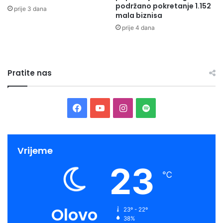
podržano pokretanje 1.152
prije 3 dana
mala biznisa
prije 4 dana
Pratite nas
Facebook
YouTube
Instagram
Spotify
Vrijeme
23
℃
Olovo
23º - 22º
38%