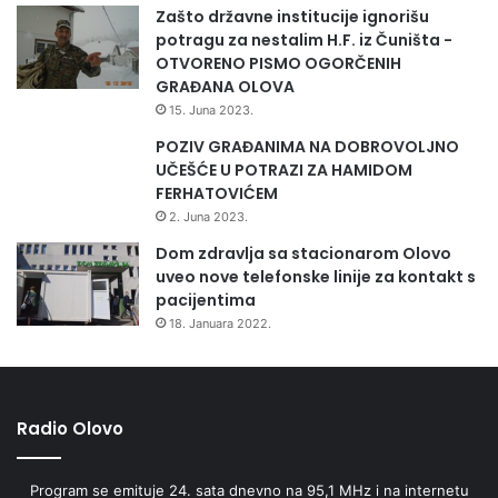
Zašto državne institucije ignorišu
potragu za nestalim H.F. iz Čuništa -
OTVORENO PISMO OGORČENIH
GRAĐANA OLOVA
15. Juna 2023.
POZIV GRAĐANIMA NA DOBROVOLJNO
UČEŠĆE U POTRAZI ZA HAMIDOM
FERHATOVIĆEM
2. Juna 2023.
Dom zdravlja sa stacionarom Olovo
uveo nove telefonske linije za kontakt s
pacijentima
18. Januara 2022.
Radio Olovo
Program se emituje 24. sata dnevno na 95,1 MHz i na internetu