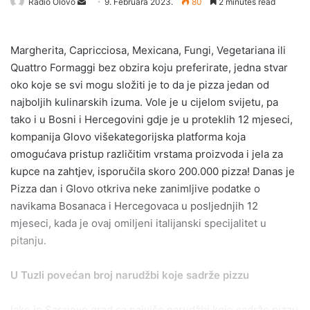
Send
Radio Olovo
9. Februara 2023.
80
2 minutes read
an
email
Margherita, Capricciosa, Mexicana, Fungi, Vegetariana ili
Quattro Formaggi bez obzira koju preferirate, jedna stvar
oko koje se svi mogu složiti je to da je pizza jedan od
najboljih kulinarskih izuma. Vole je u cijelom svijetu, pa
tako i u Bosni i Hercegovini gdje je u proteklih 12 mjeseci,
kompanija Glovo višekategorijska platforma koja
omogućava pristup različitim vrstama proizvoda i jela za
kupce na zahtjev, isporučila skoro 200.000 pizza! Danas je
Pizza dan i Glovo otkriva neke zanimljive podatke o
navikama Bosanaca i Hercegovaca u posljednjih 12
mjeseci, kada je ovaj omiljeni italijanski specijalitet u
pitanju.
U Tuzli povećan broj narudžbi koje sadrže pizzu
Iako je Sarajevo grad sa najviše narudžbi koje sadrže pizzu