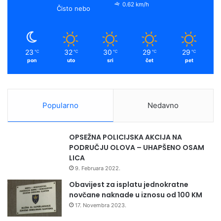
0.62 km/h
Čisto nebo
23
32
30
29
29
℃
℃
℃
℃
℃
pon
uto
sri
čet
pet
Popularno
Nedavno
OPSEŽNA POLICIJSKA AKCIJA NA
PODRUČJU OLOVA – UHAPŠENO OSAM
LICA
9. Februara 2022.
Obavijest za isplatu jednokratne
novčane naknade u iznosu od 100 KM
17. Novembra 2023.