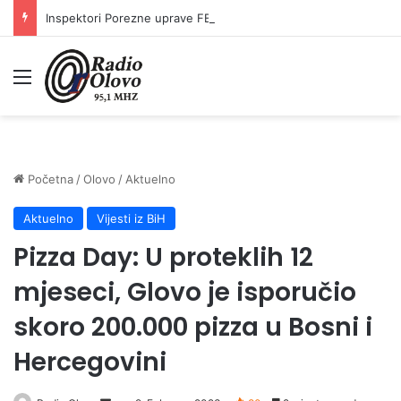
Inspektori Porezne uprave FBiH na području ZDK izvršili 24 inspekcijska nadzora
Meni
Početna
/
Olovo
/
Aktuelno
Aktuelno
Vijesti iz BiH
Pizza Day: U proteklih 12
mjeseci, Glovo je isporučio
skoro 200.000 pizza u Bosni i
Hercegovini