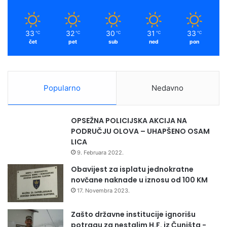
33
32
30
31
33
℃
℃
℃
℃
℃
čet
pet
sub
ned
pon
Popularno
Nedavno
OPSEŽNA POLICIJSKA AKCIJA NA
PODRUČJU OLOVA – UHAPŠENO OSAM
LICA
9. Februara 2022.
Obavijest za isplatu jednokratne
novčane naknade u iznosu od 100 KM
17. Novembra 2023.
Zašto državne institucije ignorišu
potragu za nestalim H.F. iz Čuništa -