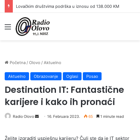
Lovačkim društvima podrška u iznosu od 138.000 KM
Meni
Početna
/
Olovo
/
Aktuelno
Aktuelno
Obrazovanje
Oglasi
Posao
Destination IT: Fantastične
karijere i kako ih pronaći
Send
Radio Olovo
16. Februara 2023.
65
1 minute read
an
email
Želite izgraditi uspješnu karijeru? Čuli ste da je IT sektor