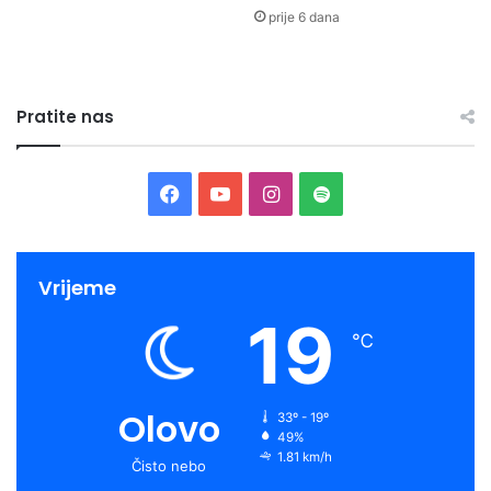
prije 6 dana
Pratite nas
Facebook
YouTube
Instagram
Spotify
Vrijeme
19
℃
Olovo
33º - 19º
49%
1.81 km/h
Čisto nebo