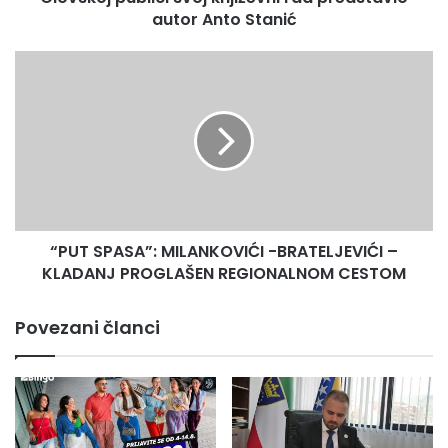
autor Anto Stanić
“PUT
SPASA”:
MILANKOVIĆI
-
BRATELJEVIĆI
–
KLADANJ
PROGLAŠEN
REGIONALNOM
“PUT SPASA”: MILANKOVIĆI -BRATELJEVIĆI –
CESTOM
KLADANJ PROGLAŠEN REGIONALNOM CESTOM
Povezani članci