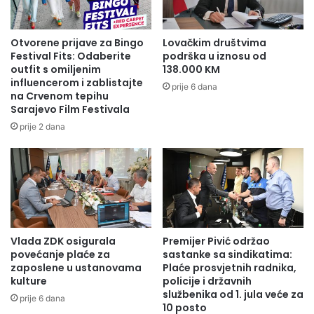
Otvorene prijave za Bingo
Lovačkim društvima
Festival Fits: Odaberite
podrška u iznosu od
outfit s omiljenim
138.000 KM
influencerom i zablistajte
prije 6 dana
na Crvenom tepihu
Sarajevo Film Festivala
prije 2 dana
Vlada ZDK osigurala
Premijer Pivić održao
povećanje plaće za
sastanke sa sindikatima:
zaposlene u ustanovama
Plaće prosvjetnih radnika,
kulture
policije i državnih
službenika od 1. jula veće za
prije 6 dana
10 posto