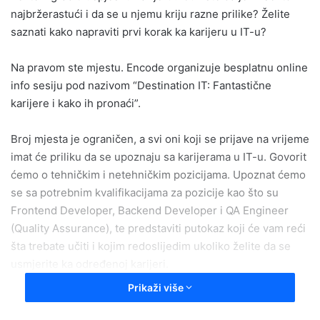
najbržerastući i da se u njemu kriju razne prilike? Želite
saznati kako napraviti prvi korak ka karijeru u IT-u?
Na pravom ste mjestu. Encode organizuje besplatnu online
info sesiju pod nazivom “Destination IT: Fantastične
karijere i kako ih pronaći”.
Broj mjesta je ograničen, a svi oni koji se prijave na vrijeme
imat će priliku da se upoznaju sa karijerama u IT-u. Govorit
ćemo o tehničkim i netehničkim pozicijama. Upoznat ćemo
se sa potrebnim kvalifikacijama za pozicije kao što su
Frontend Developer, Backend Developer i QA Engineer
(Quality Assurance), te predstaviti putokaz koji će vam reći
šta trebate učiti i kojim redoslijedim ukoliko želite da se
usmjerite ka određenoj karijeri.
Prikaži više
Na kraju događaja ćemo govoriti o samom procesu traženja
prvog zaposlenja i prakse, te najčešćim greškama koje