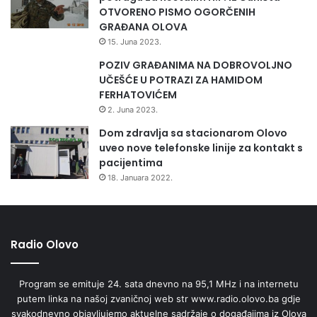
OTVORENO PISMO OGORČENIH
GRAĐANA OLOVA
15. Juna 2023.
POZIV GRAĐANIMA NA DOBROVOLJNO
UČEŠĆE U POTRAZI ZA HAMIDOM
FERHATOVIĆEM
2. Juna 2023.
Dom zdravlja sa stacionarom Olovo
uveo nove telefonske linije za kontakt s
pacijentima
18. Januara 2022.
Radio Olovo
Program se emituje 24. sata dnevno na 95,1 MHz i na internetu
putem linka na našoj zvaničnoj web str www.radio.olovo.ba gdje
svakodnevno objavljujemo aktuelne sadržaje o događajima iz Olova