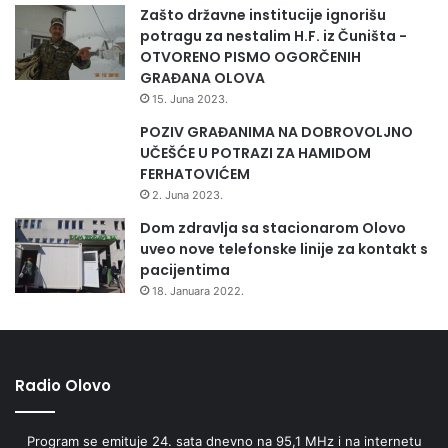
Zašto državne institucije ignorišu
potragu za nestalim H.F. iz Čuništa -
OTVORENO PISMO OGORČENIH
GRAĐANA OLOVA
15. Juna 2023.
POZIV GRAĐANIMA NA DOBROVOLJNO
UČEŠĆE U POTRAZI ZA HAMIDOM
FERHATOVIĆEM
2. Juna 2023.
Dom zdravlja sa stacionarom Olovo
uveo nove telefonske linije za kontakt s
pacijentima
18. Januara 2022.
Radio Olovo
Program se emituje 24. sata dnevno na 95,1 MHz i na internetu