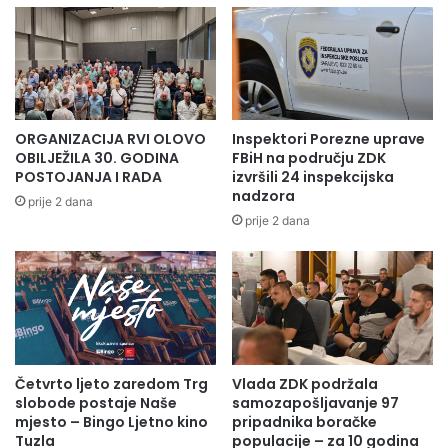
mentalni sklop da sam znao šta želim i samo sam radio na
tome da taj cilj i ostvarim. Uspio sam i to je bilo moje
ostvarenje dugogodišnjeg sna”,
poručio je Pećanac
.
ORGANIZACIJA RVI OLOVO
Inspektori Porezne uprave
OBILJEŽILA 30. GODINA
FBiH na području ZDK
POSTOJANJA I RADA
izvršili 24 inspekcijska
nadzora
prije 2 dana
prije 2 dana
Četvrto ljeto zaredom Trg
Vlada ZDK podržala
slobode postaje Naše
samozapošljavanje 97
Ostvarenje sna Tomislava Cvitanušića da krene na vrh
mjesto – Bingo Ljetno kino
pripadnika boračke
Mount Everesta moguće je i zahvaljujući sponzorima,
Tuzla
populacije – za 10 godina