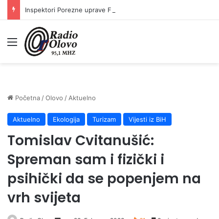
Inspektori Porezne uprave FBiH na području ZDK izvršili 24 inspekcijska nadzora
Meni
Početna
/
Olovo
/
Aktuelno
Aktuelno
Ekologija
Turizam
Vijesti iz BiH
Tomislav Cvitanušić:
Spreman sam i fizički i
psihički da se popenjem na
vrh svijeta