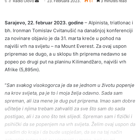
Send
Radio Olovo
23. Februara 2023.
61
3 minutes read
an
email
Sarajevo, 22. februar 2023. godine
– Alpinista, triatlonac i
bh. Ironman Tomislav Cvitanušić na današnjoj konferenciji
za novinare objavio je da 31. marta kreće u pohod na
najviši vrh na svijetu – na Mount Everest. Za ovaj uspon
pripremao se dugo, a u sklopu tih priprema nedavno se
popeo po drugi put na planinu Kilimandžaro, najviši vrh
Afrike (5,895m).
“
San svakog visokogorca je da se jednom u životu popenje
na krov svijeta, pa je to i moja želja odavno. Sada sam
spreman, ali iza mene je dug put priprema. Imao sam dobre
učitelje i njima trebam zahvaliti za sve što sam do sada
postigao, ali i za ono što tek slijedi. Spreman sam i fizički i
psihički da se popenjem na vrh svijeta. Želim ovaj uspon da
uradim do kraja i da bude uspješan, da se na taj način
zahvalim svima koji su vjerovali u mene, koji su mi