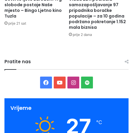
slobode postaje Naše
samozapošljavanje 97
mjesto – Bingo Ljetno kino
pripadnika boračke
Tuzla
populacije – za 10 godina
podržano pokretanje 1.152
prije 21 sat
mala biznisa
prije 2 dana
Pratite nas
Facebook
YouTube
Instagram
Spotify
Vrijeme
27
℃