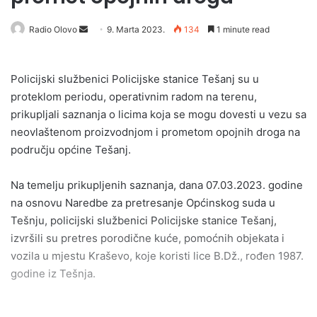
Send
Radio Olovo
9. Marta 2023.
134
1 minute read
an
email
Policijski službenici Policijske stanice Tešanj su u
proteklom periodu, operativnim radom na terenu,
prikupljali saznanja o licima koja se mogu dovesti u vezu sa
neovlaštenom proizvodnjom i prometom opojnih droga na
području općine Tešanj.
Na temelju prikupljenih saznanja, dana 07.03.2023. godine
na osnovu Naredbe za pretresanje Općinskog suda u
Tešnju, policijski službenici Policijske stanice Tešanj,
izvršili su pretres porodične kuće, pomoćnih objekata i
vozila u mjestu Kraševo, koje koristi lice B.Dž., rođen 1987.
godine iz Tešnja.