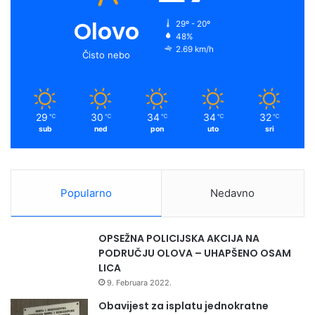
Olovo
29º - 20º
48%
2.69 km/h
Čisto nebo
29
30
34
34
32
℃
℃
℃
℃
℃
sub
ned
pon
uto
sri
Popularno
Nedavno
OPSEŽNA POLICIJSKA AKCIJA NA
PODRUČJU OLOVA – UHAPŠENO OSAM
LICA
9. Februara 2022.
Obavijest za isplatu jednokratne