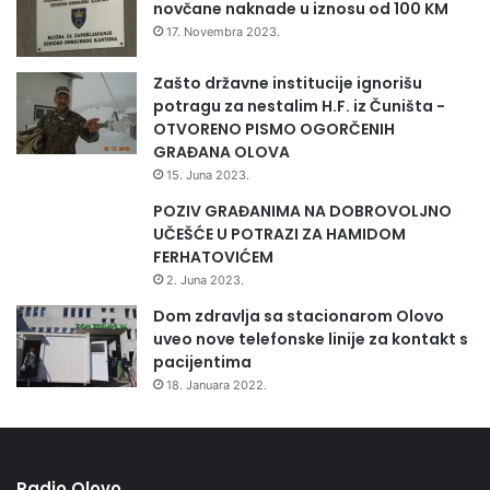
novčane naknade u iznosu od 100 KM
17. Novembra 2023.
Zašto državne institucije ignorišu
potragu za nestalim H.F. iz Čuništa -
OTVORENO PISMO OGORČENIH
GRAĐANA OLOVA
15. Juna 2023.
POZIV GRAĐANIMA NA DOBROVOLJNO
UČEŠĆE U POTRAZI ZA HAMIDOM
FERHATOVIĆEM
2. Juna 2023.
Dom zdravlja sa stacionarom Olovo
uveo nove telefonske linije za kontakt s
pacijentima
18. Januara 2022.
Radio Olovo