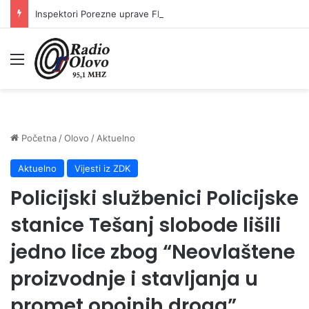
Inspektori Porezne uprave FBiH na području ZDK izvršili 24 inspekcijska nadzora
Meni
Početna
/
Olovo
/
Aktuelno
Aktuelno
Vijesti iz ZDK
Policijski službenici Policijske
stanice Tešanj slobode lišili
jedno lice zbog “Neovlaštene
proizvodnje i stavljanja u
promet opojnih droga”