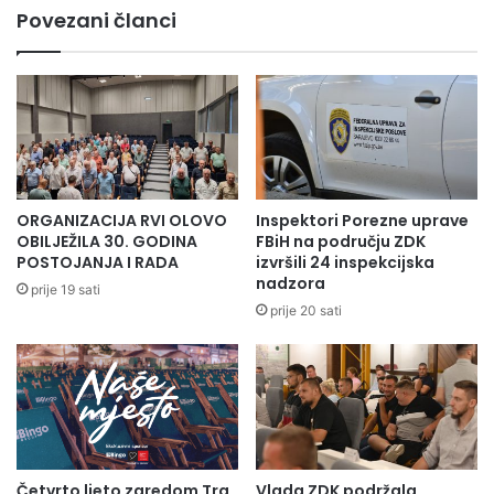
Povezani članci
daljnje postupanje Kantonalnom tužilaštvu Zeničko-
dobojskog kantona.
Odsjek za odnose sa javnošću,
analitiku i planiranje
ORGANIZACIJA RVI OLOVO
Inspektori Porezne uprave
OBILJEŽILA 30. GODINA
FBiH na području ZDK
POSTOJANJA I RADA
izvršili 24 inspekcijska
nadzora
prije 19 sati
prije 20 sati
Četvrto ljeto zaredom Trg
Vlada ZDK podržala