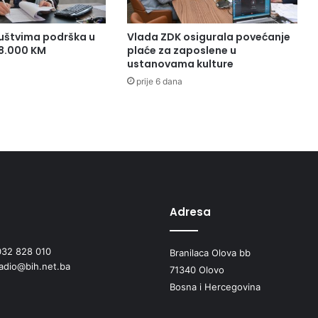
uštvima podrška u
Vlada ZDK osigurala povećanje
38.000 KM
plaće za zaposlene u
ustanovama kulture
prije 6 dana
Adresa
032 828 010
Branilaca Olova bb
radio@bih.net.ba
71340 Olovo
Bosna i Hercegovina