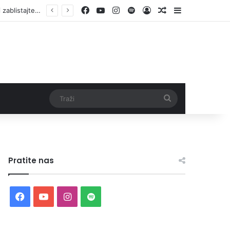
Facebook
YouTube
Instagram
Spotify
Log In
Random Article
Sidebar
Traži
Pratite nas
Facebook
YouTube
Instagram
Spotify