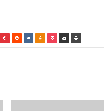
umblr
Pinterest
Reddit
VKontakte
Odnoklassniki
Pocket
Podijeli putem Emaila
Print
KŠCZ
USVOJIO