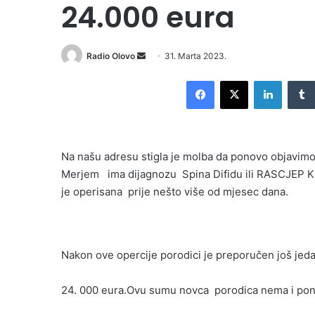
24.000 eura
Send
Radio Olovo
31. Marta 2023.
an
Facebook
X
LinkedI
email
Na našu adresu stigla je molba da ponovo objavim
Merjem ima dijagnozu Spina Difidu ili RASCJEP
je operisana prije nešto više od mjesec dana.
Nakon ove opercije porodici je preporučen još jeda
24. 000 eura.Ovu sumu novca porodica nema i pono