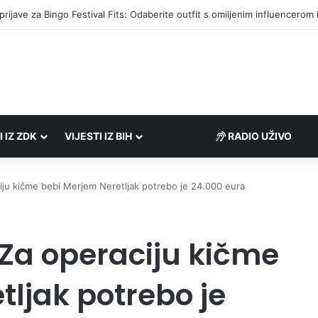
društvima podrška u iznosu od 138.000 KM
I IZ ZDK
VIJESTI IZ BIH
RADIO UŽIVO
iju kičme bebi Merjem Neretljak potrebo je 24.000 eura
Za operaciju kičme
ljak potrebo je