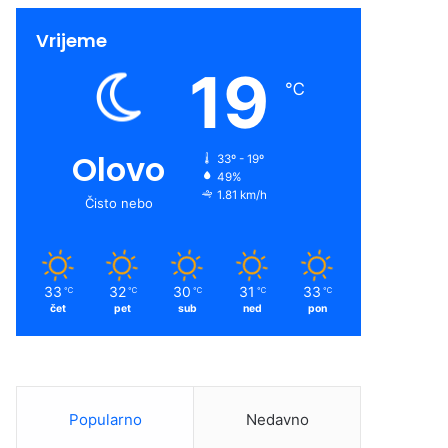
Vrijeme
19
℃
Olovo
33º - 19º
49%
1.81 km/h
Čisto nebo
33
32
30
31
33
℃
℃
℃
℃
℃
čet
pet
sub
ned
pon
Popularno
Nedavno