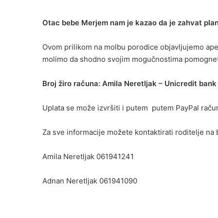
Otac bebe Merjem nam je kazao da je zahvat plan
Ovom prilikom na molbu porodice objavljujemo apel
molimo da shodno svojim mogučnostima pomognet
Broj žiro računa: Amila Neretljak – Unicredit bank
Uplata se može izvršiti i putem putem PayPal raču
Za sve informacije možete kontaktirati roditelje na 
Amila Neretljak 061941241
Adnan Neretljak 061941090