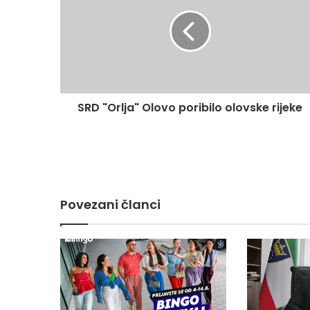
Olovo
poribilo
olovske
rijeke
SRD "Orlja" Olovo poribilo olovske rijeke
Povezani članci