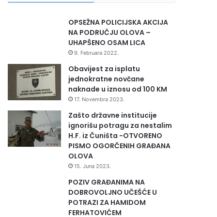
OPSEŽNA POLICIJSKA AKCIJA
NA PODRUČJU OLOVA –
UHAPŠENO OSAM LICA
9. Februara 2022.
Obavijest za isplatu
jednokratne novčane
naknade u iznosu od 100 KM
17. Novembra 2023.
Zašto državne institucije
ignorišu potragu za nestalim
H.F. iz Čuništa -OTVORENO
PISMO OGORČENIH GRAĐANA
OLOVA
15. Juna 2023.
POZIV GRAĐANIMA NA
DOBROVOLJNO UČEŠĆE U
POTRAZI ZA HAMIDOM
FERHATOVIĆEM