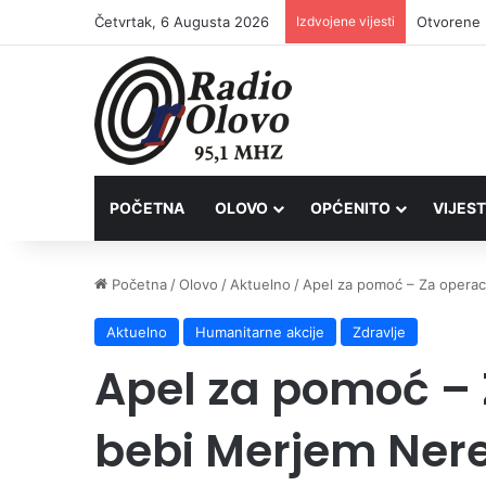
Četvrtak, 6 Augusta 2026
Izdvojene vijesti
Lovačkim 
POČETNA
OLOVO
OPĆENITO
VIJEST
Početna
/
Olovo
/
Aktuelno
/
Apel za pomoć – Za operac
Aktuelno
Humanitarne akcije
Zdravlje
Apel za pomoć – 
bebi Merjem Neret