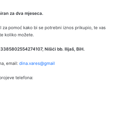
iran za dva mjeseca.
 za pomoć kako bi se potrebni iznos prikupio, te vas
e koliko možete.
 3385802554274107, Nišići bb. Ilijaš, BiH.
na, email:
dina.vares@gmail
brojeve telefona: