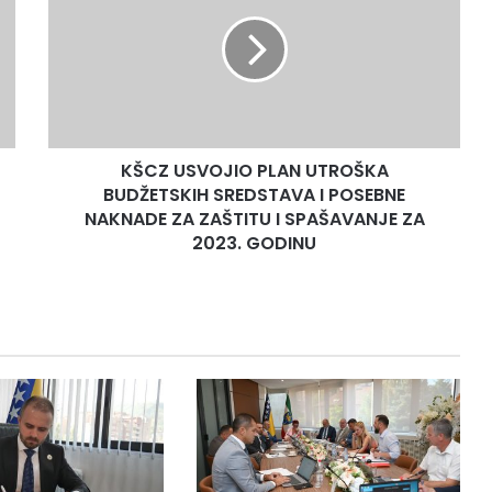
PLAN
UTROŠKA
BUDŽETSKIH
SREDSTAVA
I
POSEBNE
NAKNADE
KŠCZ USVOJIO PLAN UTROŠKA
ZA
ZAŠTITU
BUDŽETSKIH SREDSTAVA I POSEBNE
I
NAKNADE ZA ZAŠTITU I SPAŠAVANJE ZA
SPAŠAVANJE
2023. GODINU
ZA
2023.
GODINU