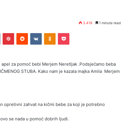
3.418
1 minute read
n
Tumblr
Pinterest
Reddit
VKontakte
Odnoklassniki
Pocket
o apel za pomoć bebi Merjem Neretljak .Podsjećamo beba
 KIČMENOG STUBA. Kako nam je kazala majka Amila Merjem
n opretivni zahvat na kičmi bebe za koji je potrebno
vo se nada u pomoć dobrih ljudi.