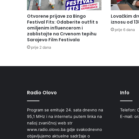
Otvorene prijave za Bingo
Lovačkim dr
Festival Fits: Odaberite outfit s
iznosu od 1
omiljenim influencerom i
prije 6 dana
zablistajte na Crvenom tepihu
Sarajevo Film Festivala
prije 2 dana
Radio Olovo
Info
Program se emituje 24. sata dnevno na
Telefon: 
95,1 MHz i na internetu putem linka na
E-mail: o
našoj zvaničnoj web str
www.radio.olovo.ba gdje svakodnevno
objavljujemo aktuelne sadržaje o