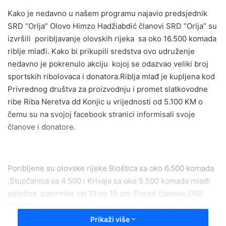
email
Kako je nedavno u našem programu najavio predsjednik
SRD “Orlja” Olovo Himzo Hadžiabdić članovi SRD “Orlja” su
izvršili poribljavanje olovskih rijeka sa oko 16.500 komada
riblje mlađi. Kako bi prikupili sredstva ovo udruženje
nedavno je pokrenulo akciju kojoj se odazvao veliki broj
sportskih ribolovaca i donatora.Riblja mlađ je kupljena kod
Privrednog društva za proizvodnju i promet slatkovodne
ribe Riba Neretva dd Konjic u vrijednosti od 5.100 KM o
čemu su na svojoj facebook stranici informisali svoje
članove i donatore.
Poribljene su olovske rijeke Bioštica sa oko 6.500 komada
,Stupčanica sa 4.500 i Krivaja sa oko 5.500 komada mlađi
potočne pastrmke vel.10 do 15 cm..Pored članova SRD
“Orlja” poribljavanju su prisustvovali i nadzor su vršili
kantonalni inspektori.
Prikaži više