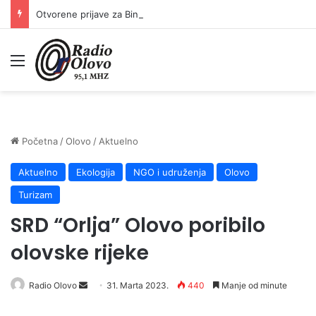
Otvorene prijave za Bingo Festival Fits: Odaberite outfit s omiljenim influencerom i zablistajte na Crvenom tepihu Sarajevo Film Festivala
Meni
Početna
/
Olovo
/
Aktuelno
Aktuelno
Ekologija
NGO i udruženja
Olovo
Turizam
SRD “Orlja” Olovo poribilo
olovske rijeke
Send
Radio Olovo
31. Marta 2023.
440
Manje od minute
an