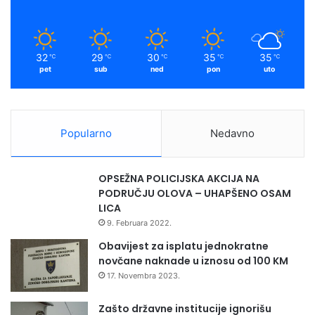
32
29
30
35
35
℃
℃
℃
℃
℃
pet
sub
ned
pon
uto
Popularno
Nedavno
OPSEŽNA POLICIJSKA AKCIJA NA
PODRUČJU OLOVA – UHAPŠENO OSAM
LICA
9. Februara 2022.
Obavijest za isplatu jednokratne
novčane naknade u iznosu od 100 KM
17. Novembra 2023.
Zašto državne institucije ignorišu