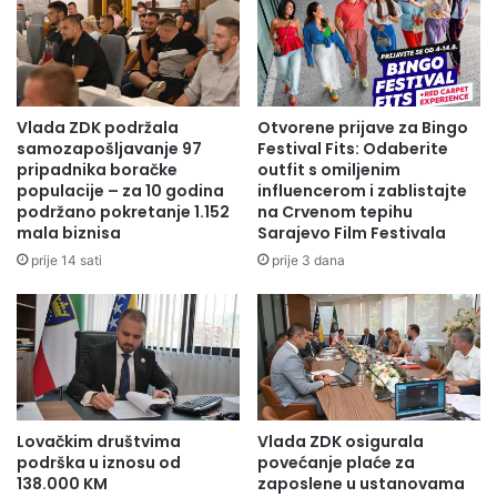
Vlada ZDK podržala
Otvorene prijave za Bingo
samozapošljavanje 97
Festival Fits: Odaberite
pripadnika boračke
outfit s omiljenim
populacije – za 10 godina
influencerom i zablistajte
podržano pokretanje 1.152
na Crvenom tepihu
mala biznisa
Sarajevo Film Festivala
prije 14 sati
prije 3 dana
Lovačkim društvima
Vlada ZDK osigurala
podrška u iznosu od
povećanje plaće za
138.000 KM
zaposlene u ustanovama