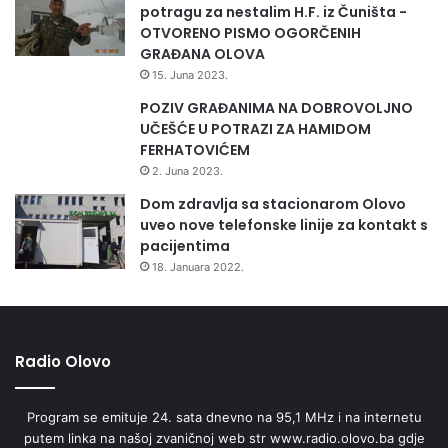
potragu za nestalim H.F. iz Čuništa -
OTVORENO PISMO OGORČENIH
GRAĐANA OLOVA
15. Juna 2023.
POZIV GRAĐANIMA NA DOBROVOLJNO
UČEŠĆE U POTRAZI ZA HAMIDOM
FERHATOVIĆEM
2. Juna 2023.
Dom zdravlja sa stacionarom Olovo
uveo nove telefonske linije za kontakt s
pacijentima
18. Januara 2022.
Radio Olovo
Program se emituje 24. sata dnevno na 95,1 MHz i na internetu
putem linka na našoj zvaničnoj web str www.radio.olovo.ba gdje