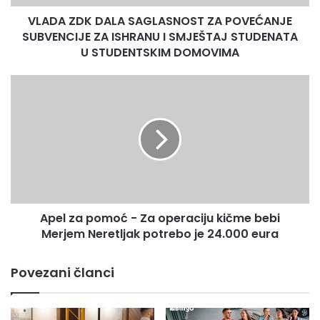
ISHRANU
VLADA ZDK DALA SAGLASNOST ZA POVEĆANJE
I
SMJEŠTAJ
SUBVENCIJE ZA ISHRANU I SMJEŠTAJ STUDENATA
STUDENATA
U STUDENTSKIM DOMOVIMA
U
STUDENTSKIM
Apel
DOMOVIMA
za
pomoć
-
Za
operaciju
kičme
bebi
Merjem
Apel za pomoć - Za operaciju kičme bebi
Neretljak
potrebo
Merjem Neretljak potrebo je 24.000 eura
je
24.000
Povezani članci
eura