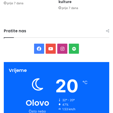
kulture
prije 7 dana
prije 7 dana
Pratite nas
Facebook
YouTube
Instagram
Spotify
Vrijeme
20
℃
Olovo
32º - 20º
47%
1.53 km/h
Čisto nebo