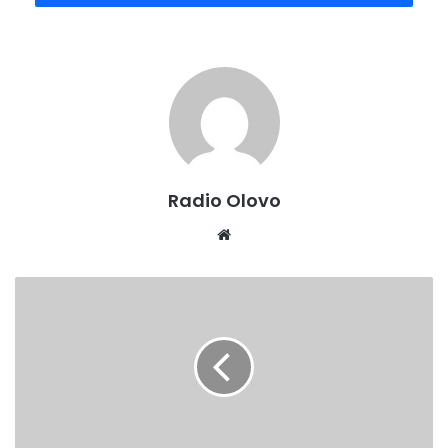
Radio Olovo /A.M
Radio Olovo
Website
VLADA
ZDK
DALA
SAGLASNOST
ZA
POVEĆANJE
SUBVENCIJE
ZA