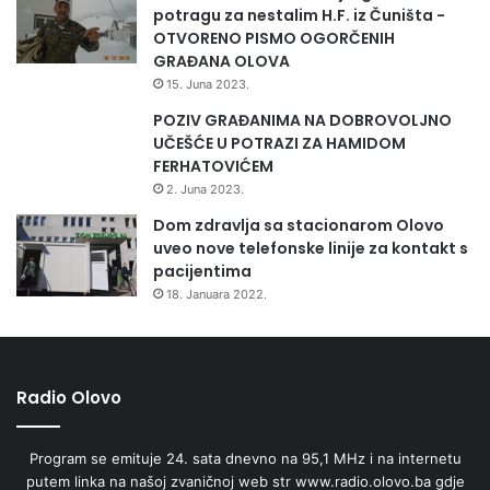
potragu za nestalim H.F. iz Čuništa -
OTVORENO PISMO OGORČENIH
GRAĐANA OLOVA
15. Juna 2023.
POZIV GRAĐANIMA NA DOBROVOLJNO
UČEŠĆE U POTRAZI ZA HAMIDOM
FERHATOVIĆEM
2. Juna 2023.
Dom zdravlja sa stacionarom Olovo
uveo nove telefonske linije za kontakt s
pacijentima
18. Januara 2022.
Radio Olovo
Program se emituje 24. sata dnevno na 95,1 MHz i na internetu
putem linka na našoj zvaničnoj web str www.radio.olovo.ba gdje