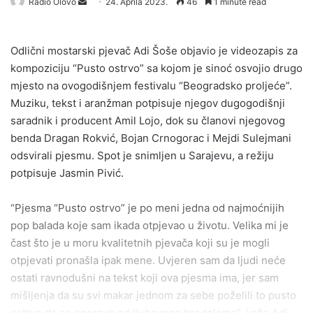
Send
Radio Olovo
24. Aprila 2023.
46
1 minute read
an
email
Odlični mostarski pjevač Adi Šoše objavio je videozapis za
kompoziciju “Pusto ostrvo” sa kojom je sinoć osvojio drugo
mjesto na ovogodišnjem festivalu “Beogradsko proljeće”.
Muziku, tekst i aranžman potpisuje njegov dugogodišnji
saradnik i producent Amil Lojo, dok su članovi njegovog
benda Dragan Rokvić, Bojan Crnogorac i Mejdi Sulejmani
odsvirali pjesmu. Spot je snimljen u Sarajevu, a režiju
potpisuje Jasmin Pivić.
“Pjesma “Pusto ostrvo” je po meni jedna od najmoćnijih
pop balada koje sam ikada otpjevao u životu. Velika mi je
čast što je u moru kvalitetnih pjevača koji su je mogli
otpjevati pronašla ipak mene. Uvjeren sam da ljudi neće
ostati ravnodušni na tekst koji ova pjesma ima, jer sam
mišljenja da su svi makar jednom za sebe poželili to pusto
ostrvo da se oporave od ljubavnog brodoloma”, kaže Adi