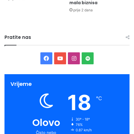
mala biznisa
prije 2 dana
Pratite nas
Facebook
YouTube
Instagram
Spotify
Vrijeme
18
℃
Olovo
30º - 18º
76%
0.87 km/h
Čisto nebo