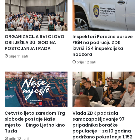
ORGANIZACIJA RVI OLOVO
Inspektori Porezne uprave
OBILJEŽILA 30. GODINA
FBiH na području ZDK
POSTOJANJA I RADA
izvršili 24 inspekcijska
nadzora
prije 11 sati
prije 12 sati
Četvrto ljeto zaredom Trg
Vlada ZDK podržala
slobode postaje Naše
samozapošljavanje 97
mjesto – Bingo Ljetno kino
pripadnika boračke
Tuzla
populacije – za 10 godina
podržano pokretanje 1.152
prije 13 sati