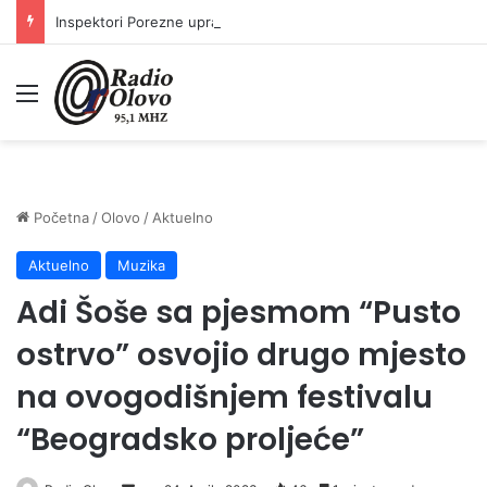
Inspektori Porezne uprave FBiH na području ZDK izvršili 24 inspekcijska nadzora
Meni
Početna
/
Olovo
/
Aktuelno
Aktuelno
Muzika
Adi Šoše sa pjesmom “Pusto
ostrvo” osvojio drugo mjesto
na ovogodišnjem festivalu
“Beogradsko proljeće”