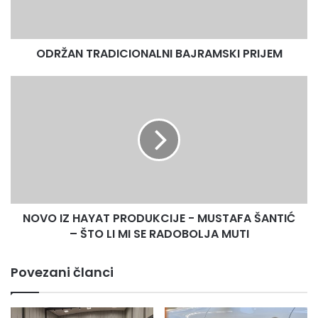
Youtube video link:
https://www.youtube.com/watch?
v=TPLtVhLII8g
ODRŽAN TRADICIONALNI BAJRAMSKI PRIJEM
NOVO
IZ
HAYAT
PRODUKCIJE
-
MUSTAFA
ŠANTIĆ
–
ŠTO
NOVO IZ HAYAT PRODUKCIJE - MUSTAFA ŠANTIĆ
LI
MI
– ŠTO LI MI SE RADOBOLJA MUTI
SE
RADOBOLJA
Povezani članci
MUTI