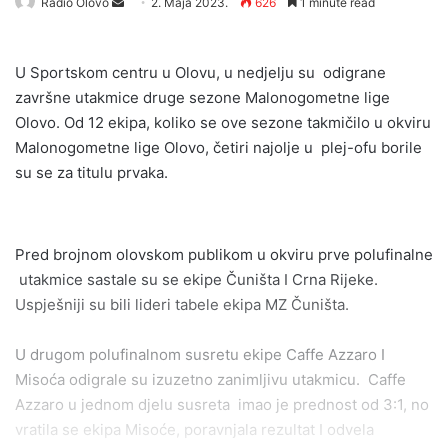
Send
Radio Olovo
2. Maja 2023.
626
1 minute read
an
email
U Sportskom centru u Olovu, u nedjelju su odigrane
završne utakmice druge sezone Malonogometne lige
Olovo. Od 12 ekipa, koliko se ove sezone takmičilo u okviru
Malonogometne lige Olovo, četiri najolje u plej-ofu borile
su se za titulu prvaka.
Pred brojnom olovskom publikom u okviru prve polufinalne
utakmice sastale su se ekipe Čuništa I Crna Rijeke.
Uspješniji su bili lideri tabele ekipa MZ Čuništa.
U drugom polufinalnom susretu ekipe Caffe Azzaro I
Misoća odigrale su izuzetno zanimljivu utakmicu. Caffe
Azzaro u jednom djelu susreta imao je prednost od 3:1, no
vratila se ekipa Misoće, poravnjala rezultat I odvela