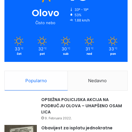
Olovo
33º - 19º
53%
1.88 km/h
Čisto nebo
33
32
30
31
33
℃
℃
℃
℃
℃
čet
pet
sub
ned
pon
Popularno
Nedavno
OPSEŽNA POLICIJSKA AKCIJA NA
PODRUČJU OLOVA – UHAPŠENO OSAM
LICA
9. Februara 2022.
Obavijest za isplatu jednokratne