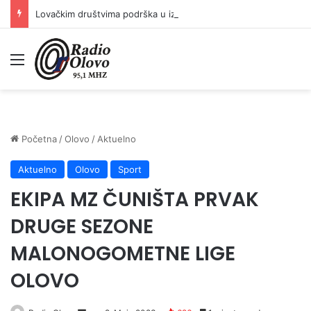
Lovačkim društvima podrška u iznosu od 138.000 KM
Meni
Početna
/
Olovo
/
Aktuelno
Aktuelno
Olovo
Sport
EKIPA MZ ČUNIŠTA PRVAK
DRUGE SEZONE
MALONOGOMETNE LIGE
OLOVO