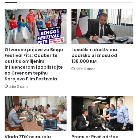
Otvorene prijave za Bingo
Lovačkim društvima
Festival Fits: Odaberite
podrška u iznosu od
outfit s omiljenim
138.000 KM
influencerom i zablistajte
prije 6 dana
na Crvenom tepihu
Sarajevo Film Festivala
prije 2 dana
Vlada ZDK osigurala
Premijer Pivić održao