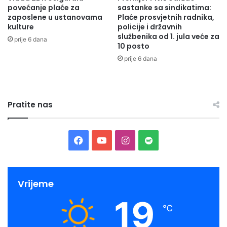
povećanje plaće za
sastanke sa sindikatima:
zaposlene u ustanovama
Plaće prosvjetnih radnika,
kulture
policije i državnih
službenika od 1. jula veće za
prije 6 dana
10 posto
prije 6 dana
Pratite nas
Facebook
YouTube
Instagram
Spotify
Vrijeme
19
℃