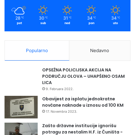
28
30
31
34
34
℃
℃
℃
℃
℃
pet
sub
ned
pon
uto
Popularno
Nedavno
OPSEŽNA POLICIJSKA AKCIJA NA
PODRUČJU OLOVA – UHAPŠENO OSAM
LICA
9. Februara 2022.
Obavijest za isplatu jednokratne
novčane naknade u iznosu od 100 KM
17. Novembra 2023.
Zašto državne institucije ignorišu
potragu za nestalim H.F. iz Čuništa -