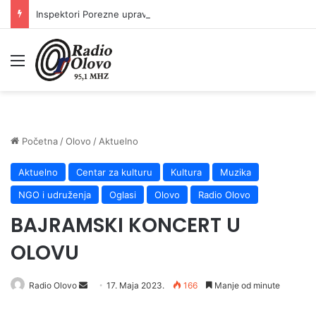
Inspektori Porezne uprave FBiH na području ZDK izvršili 24 inspekcijska nadzora
Meni
Početna
/
Olovo
/
Aktuelno
Aktuelno
Centar za kulturu
Kultura
Muzika
NGO i udruženja
Oglasi
Olovo
Radio Olovo
BAJRAMSKI KONCERT U
OLOVU
Send
Radio Olovo
17. Maja 2023.
166
Manje od minute
an