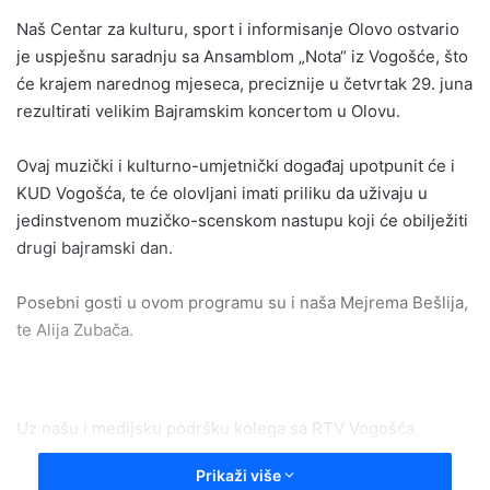
email
Naš Centar za kulturu, sport i informisanje Olovo ostvario
je uspješnu saradnju sa Ansamblom „Nota“ iz Vogošće, što
će krajem narednog mjeseca, preciznije u četvrtak 29. juna
rezultirati velikim Bajramskim koncertom u Olovu.
Ovaj muzički i kulturno-umjetnički događaj upotpunit će i
KUD Vogošća, te će olovljani imati priliku da uživaju u
jedinstvenom muzičko-scenskom nastupu koji će obilježiti
drugi bajramski dan.
Posebni gosti u ovom programu su i naša Mejrema Bešlija,
te Alija Zubača.
Uz našu i medijsku podršku kolega sa RTV Vogošća
pokrovitelj ove manifestacije je Općina Olovo.
Prikaži više