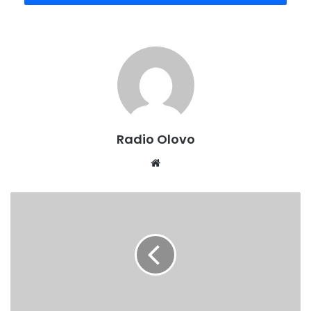
Bajramski koncert održat će se u sali Doma kulture u Olovu
sa početkom u 20:00 sati. Voditeljica programa je Azra
Grbo.
Radio Olovo
Website
PRIJAVE
NA
AUDICIJU
MLADIH
INTERPRETATORA
SEVDALINKE