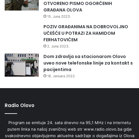
OTVORENO PISMO OGORČENIH
GRAĐANA OLOVA
15. Juna 2023.
POZIV GRAĐANIMA NA DOBROVOLJNO
UČEŠĆE U POTRAZI ZA HAMIDOM
FERHATOVIĆEM
2. Juna 2023.
Dom zdravlja sa stacionarom Olovo
uveo nove telefonske linije za kontakt s
pacijentima
18. Januara 2022.
Radio Olovo
Program se emituje 24. sata dnevno na 95,1 MHz i na internetu
putem linka na našoj zvaničnoj web str www.radio.olovo.ba gdje
svakodnevno objavljujemo aktuelne sadržaje o događajima iz Olova