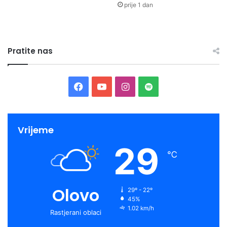
prije 1 dan
Pratite nas
Facebook
YouTube
Instagram
Spotify
Vrijeme
29
℃
Olovo
29º - 22º
45%
1.02 km/h
Rastjerani oblaci