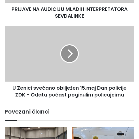
PRIJAVE NA AUDICIJU MLADIH INTERPRETATORA
SEVDALINKE
U
Zenici
svečano
obilježen
15.maj
Dan
policije
ZDK
-
U Zenici svečano obilježen 15.maj Dan policije
Odata
počast
ZDK - Odata počast poginulim policajcima
poginulim
policajcima
Povezani članci