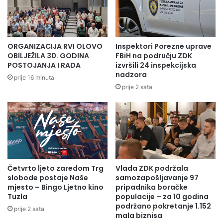
ORGANIZACIJA RVI OLOVO
Inspektori Porezne uprave
OBILJEŽILA 30. GODINA
FBiH na području ZDK
POSTOJANJA I RADA
izvršili 24 inspekcijska
nadzora
prije 16 minuta
prije 2 sata
Četvrto ljeto zaredom Trg
Vlada ZDK podržala
slobode postaje Naše
samozapošljavanje 97
mjesto – Bingo Ljetno kino
pripadnika boračke
Tuzla
populacije – za 10 godina
podržano pokretanje 1.152
prije 2 sata
mala biznisa