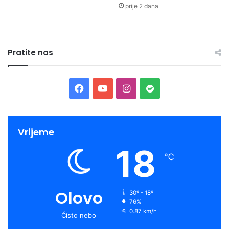
prije 2 dana
Pratite nas
Facebook
YouTube
Instagram
Spotify
Vrijeme
18
℃
Olovo
30º - 18º
76%
0.87 km/h
Čisto nebo