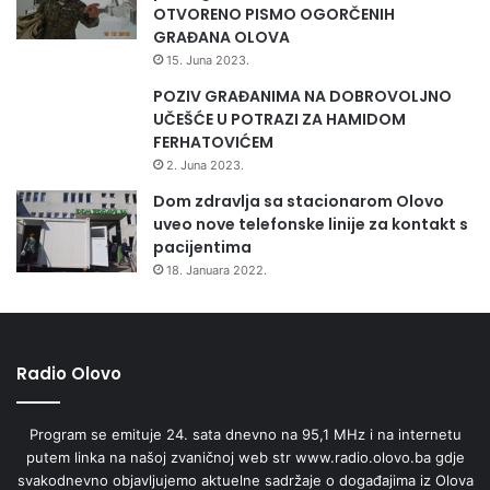
OTVORENO PISMO OGORČENIH
GRAĐANA OLOVA
15. Juna 2023.
POZIV GRAĐANIMA NA DOBROVOLJNO
UČEŠĆE U POTRAZI ZA HAMIDOM
FERHATOVIĆEM
2. Juna 2023.
Dom zdravlja sa stacionarom Olovo
uveo nove telefonske linije za kontakt s
pacijentima
18. Januara 2022.
Radio Olovo
Program se emituje 24. sata dnevno na 95,1 MHz i na internetu
putem linka na našoj zvaničnoj web str www.radio.olovo.ba gdje
svakodnevno objavljujemo aktuelne sadržaje o događajima iz Olova