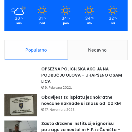
30
31
34
34
32
℃
℃
℃
℃
℃
sub
ned
pon
uto
sri
Popularno
Nedavno
OPSEŽNA POLICIJSKA AKCIJA NA
PODRUČJU OLOVA – UHAPŠENO OSAM
LICA
9. Februara 2022.
Obavijest za isplatu jednokratne
novčane naknade u iznosu od 100 KM
17. Novembra 2023.
Zašto državne institucije ignorišu
potragu za nestalim H.F. iz Čuništa -