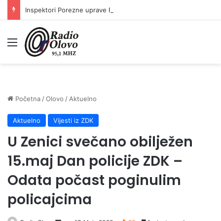
Inspektori Porezne uprave FBiH na području ZDK izvršili 24 inspekcijska nadzora
Meni
Početna
/
Olovo
/
Aktuelno
Aktuelno
Vijesti iz ZDK
U Zenici svečano obilježen
15.maj Dan policije ZDK –
Odata počast poginulim
policajcima