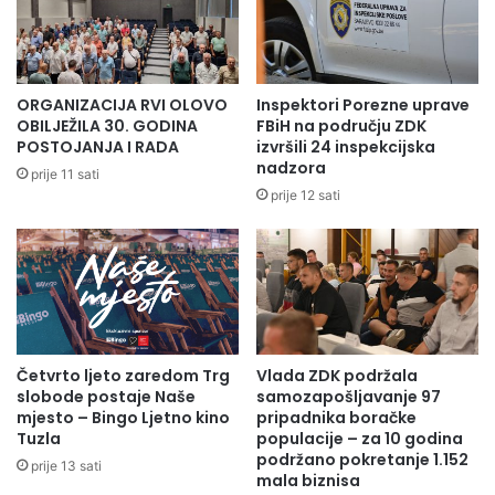
akcijama hapšenja kiminalnih grupa, kao i ostalih zadataka
koje su uspješno izvršavali.
federalna.ba
ORGANIZACIJA RVI OLOVO
Inspektori Porezne uprave
OBILJEŽILA 30. GODINA
FBiH na području ZDK
Radio Olovo
POSTOJANJA I RADA
izvršili 24 inspekcijska
nadzora
prije 11 sati
prije 12 sati
Četvrto ljeto zaredom Trg
Vlada ZDK podržala
slobode postaje Naše
samozapošljavanje 97
mjesto – Bingo Ljetno kino
pripadnika boračke
Tuzla
populacije – za 10 godina
podržano pokretanje 1.152
prije 13 sati
mala biznisa