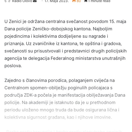
Send
Radio Olovo
17. Maja 2023.
80
1 minute read
an
email
U Zenici je održana centralna svečanost povodom 15. maja
Dana policije Zeničko-dobojskog kantona. Najboljim
pojedincima i kolektivima dodijeljene su nagrade i
priznanja. Uz zvaničnike iz kantona, te opština i gradova,
svečanosti su prisustvovali i predstavnici drugih policijskih
agencija te delegacija Federalnog ministarstva unutrašnjih
poslova.
Zajedno s članovima porodica, polaganjem cvijeća na
Centralnom spomen-obilježju poginulih policajaca s
područja ZDK-a počela je manifestacija obilježavanja Dana
policije. Na akademiji je istaknuto da je u prethodnom
periodu uloženo mnogo truda da bude osigurana lična i
kolektivna sigurnost građana, kao i njihove imovine.
„Borba protiv korupcije i borba protiv zloputrebe opojnih