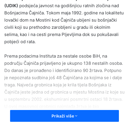
(UDIK)
podsjeća javnost na godišnjicu ratnih zločina nad
Bošnjacima Čajniča. Tokom maja 1992. godine na lokalitetu
lovački dom na Mostini kod Čajniča ubijeni su bošnjački
civili koji su prethodno zarobljeni u gradu ili okolnim
selima, kao i na cesti prema Pljevljima dok su pokušavali
pobjeći od rata.
Prema podacima Instituta za nestale osobe BiH, na
području Čajniča prijavljeno je ukupno 138 nestalih osoba.
Do danas je pronađeno i identificirano 90 žrtava. Potpuno
je nepoznata sudbina još 48 Čajničana za kojima se i dalje
traga. Najveća grobnica koja je krila tijela Bošnjaka iz
Čajniča jeste jedna od grobnica u mjestu Mostina iz koje su
u septembru 2002. ekshumirani posmrtni ostaci 18 žrtava.
U ovoj masovnoj grobnici najmlađa žrtva je bio
devetnaestogodišnji Zlatko Bukva. Mjesto Mostina, osim
Prikaži više
ove, skrivalo je još šest masovnih grobnica iz kojih su
ekshumirana tijela ukupno 60 žrtava.