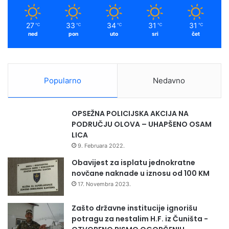
27
33
34
31
31
℃
℃
℃
℃
℃
ned
pon
uto
sri
čet
Popularno
Nedavno
OPSEŽNA POLICIJSKA AKCIJA NA
PODRUČJU OLOVA – UHAPŠENO OSAM
LICA
9. Februara 2022.
Obavijest za isplatu jednokratne
novčane naknade u iznosu od 100 KM
17. Novembra 2023.
Zašto državne institucije ignorišu
potragu za nestalim H.F. iz Čuništa -