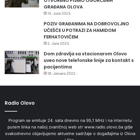
OTVORENO PISMO OGORČENIH
GRAĐANA OLOVA
15. Juna 2023.
POZIV GRAĐANIMA NA DOBROVOLJNO
UČEŠĆE U POTRAZI ZA HAMIDOM
FERHATOVIĆEM
2. Juna 2023.
Dom zdravlja sa stacionarom Olovo
uveo nove telefonske linije za kontakt s
pacijentima
18. Januara 2022.
Radio Olovo
Program se emituje 24. sata dnevno na 95,1 MHz i na internetu
putem linka na našoj zvaničnoj web str www.radio.olovo.ba gdje
svakodnevno objavljujemo aktuelne sadržaje o događajima iz Olova
i šire.