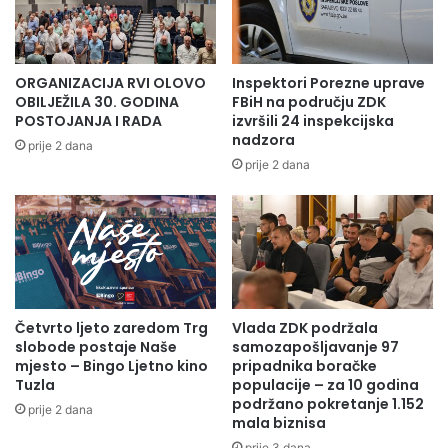
ORGANIZACIJA RVI OLOVO
Inspektori Porezne uprave
OBILJEŽILA 30. GODINA
FBiH na području ZDK
POSTOJANJA I RADA
izvršili 24 inspekcijska
nadzora
prije 2 dana
prije 2 dana
Četvrto ljeto zaredom Trg
Vlada ZDK podržala
slobode postaje Naše
samozapošljavanje 97
mjesto – Bingo Ljetno kino
pripadnika boračke
Tuzla
populacije – za 10 godina
podržano pokretanje 1.152
prije 2 dana
mala biznisa
prije 3 dana