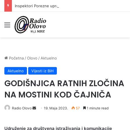
Inspektori Porezne uprave FBiH na području ZDK izvršili 24 inspekcijska nadzora
Meni
Početna
/
Olovo
/
Aktuelno
Aktuelno
Vijesti iz BiH
GODIŠNJICA RATNIH ZLOČINA
NA MOSTINI KOD ČAJNIČA
Send
Radio Olovo
19. Maja 2023.
57
1 minute read
an
email
U
druženje za društvena istraživanja i komunikacije