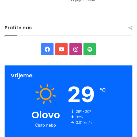
Pratite nas
Facebook
YouTube
Instagram
Spotify
Vrijeme
29
℃
Olovo
29º - 20º
32%
3.01 km/h
Čisto nebo