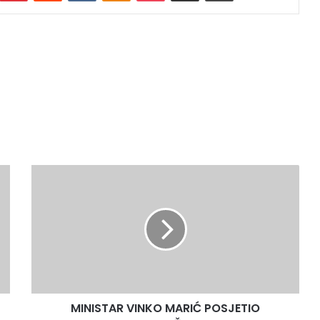
MINISTAR
VINKO
MARIĆ
POSJETIO
POLJOPRIVREDNIKE
U
ŽELJEZNOM
POLJU
KOD
MINISTAR VINKO MARIĆ POSJETIO
ŽEPČA