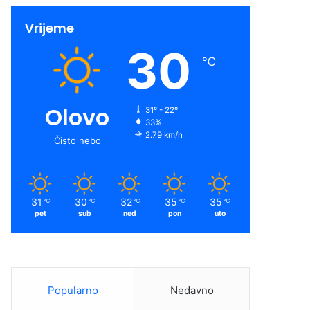
Vrijeme
30
℃
Olovo
31º - 22º
33%
2.79 km/h
Čisto nebo
31
30
32
35
35
℃
℃
℃
℃
℃
pet
sub
ned
pon
uto
Popularno
Nedavno