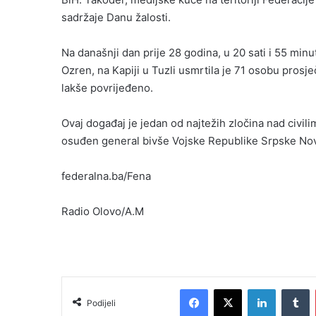
sadržaje Danu žalosti.
Na današnji dan prije 28 godina, u 20 sati i 55 minu
Ozren, na Kapiji u Tuzli usmrtila je 71 osobu prosje
lakše povrijeđeno.
Ovaj događaj je jedan od najtežih zločina nad civili
osuđen general bivše Vojske Republike Srpske No
federalna.ba/Fena
Radio Olovo/A.M
Facebook
X
LinkedIn
T
Podijeli