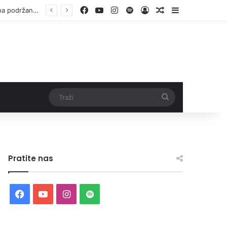
Facebook
YouTube
Instagram
Spotify
Log In
Random Article
Sidebar
Vlada ZDK podržala samozapošljavanje 97 pripadnika boračke populacije – za 10 godina podržano pokretanje 1.152 mala biznisa
Traži
Pratite nas
Facebook
YouTube
Instagram
Spotify