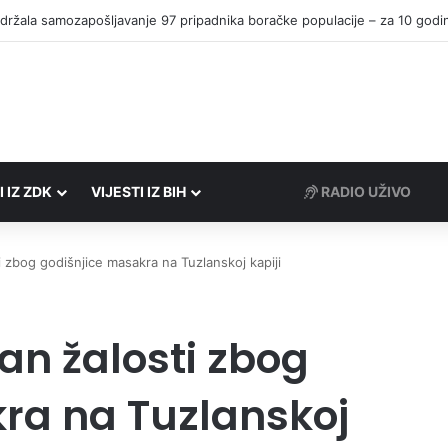
I IZ ZDK
VIJESTI IZ BIH
RADIO UŽIVO
i zbog godišnjice masakra na Tuzlanskoj kapiji
Dan žalosti zbog
ra na Tuzlanskoj