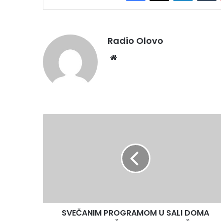
Radio Olovo
Website
SVEČANIM
PROGRAMOM
U
SALI
DOMA
KULTURE
O.Š
„OLOVO“
OBILJEŽILA
SVEČANIM PROGRAMOM U SALI DOMA
113.ROĐENDAN