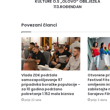
KULTURE O.Š „OLOVO“ OBILJEŽILA
113.ROĐENDAN
Povezani članci
Vlada ZDK podržala
Otvorene pr
samozapošljavanje 97
Festival Fits
pripadnika boračke populacije –
omiljenim in
za 10 godina podržano
zablistajte
pokretanje 1.152 mala biznisa
Sarajevo Fil
prije 22 sata
prije 3 dana