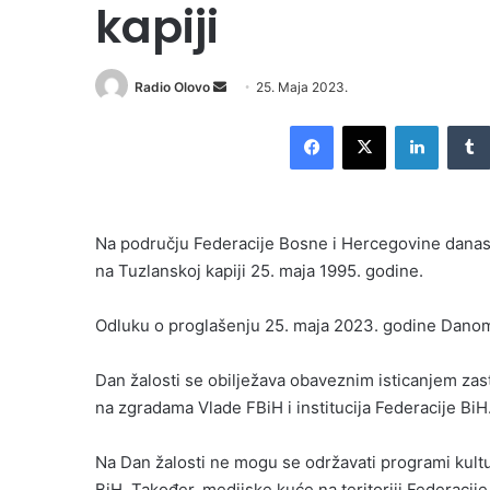
kapiji
Send
Radio Olovo
25. Maja 2023.
an
Facebook
X
LinkedI
email
Na području Federacije Bosne i Hercegovine danas 
na Tuzlanskoj kapiji 25. maja 1995. godine.
Odluku o proglašenju 25. maja 2023. godine Danom ž
Dan žalosti se obilježava obaveznim isticanjem zas
na zgradama Vlade FBiH i institucija Federacije BiH
Na Dan žalosti ne mogu se održavati programi kult
BiH. Također, medijske kuće na teritoriji Federacije