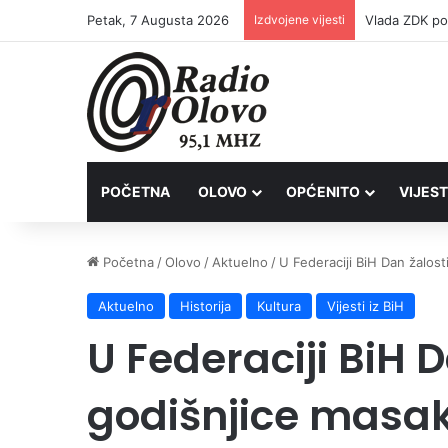
Petak, 7 Augusta 2026
Izdvojene vijesti
POČETNA
OLOVO
OPĆENITO
VIJEST
Početna
/
Olovo
/
Aktuelno
/
U Federaciji BiH Dan žalost
Aktuelno
Historija
Kultura
Vijesti iz BiH
U Federaciji BiH 
godišnjice masak