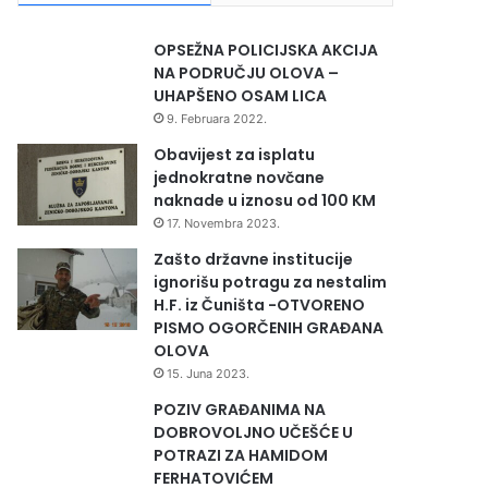
OPSEŽNA POLICIJSKA AKCIJA
NA PODRUČJU OLOVA –
UHAPŠENO OSAM LICA
9. Februara 2022.
Obavijest za isplatu
jednokratne novčane
naknade u iznosu od 100 KM
17. Novembra 2023.
Zašto državne institucije
ignorišu potragu za nestalim
H.F. iz Čuništa -OTVORENO
PISMO OGORČENIH GRAĐANA
OLOVA
15. Juna 2023.
POZIV GRAĐANIMA NA
DOBROVOLJNO UČEŠĆE U
POTRAZI ZA HAMIDOM
FERHATOVIĆEM