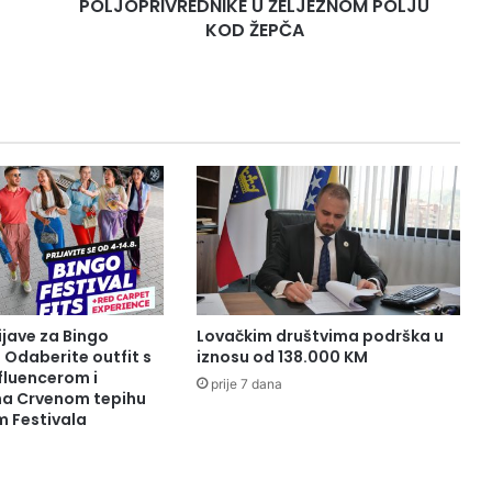
POLJOPRIVREDNIKE U ŽELJEZNOM POLJU
KOD ŽEPČA
ijave za Bingo
Lovačkim društvima podrška u
: Odaberite outfit s
iznosu od 138.000 KM
fluencerom i
prije 7 dana
 na Crvenom tepihu
m Festivala