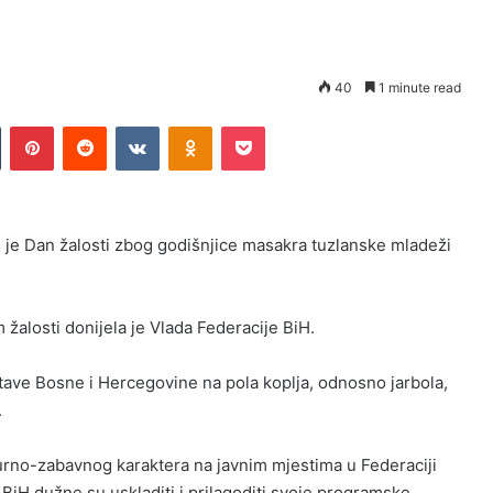
40
1 minute read
n
Tumblr
Pinterest
Reddit
VKontakte
Odnoklassniki
Pocket
je Dan žalosti zbog godišnjice masakra tuzlanske mladeži
alosti donijela je Vlada Federacije BiH.
tave Bosne i Hercegovine na pola koplja, odnosno jarbola,
.
urno-zabavnog karaktera na javnim mjestima u Federaciji
 BiH dužne su uskladiti i prilagoditi svoje programske