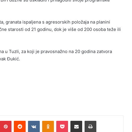
ta, granata ispaljena s agresorskih položaja na planini
čne starosti od 21 godinu, dok je više od 200 osoba teže ili
ma u Tuzli, za koji je pravosnažno na 20 godina zatvora
vak Đukić.
umblr
Pinterest
Reddit
VKontakte
Odnoklassniki
Pocket
Podijeli putem Emaila
Print