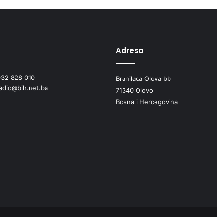
Adresa
032 828 010
Branilaca Olova bb
radio@bih.net.ba
71340 Olovo
Bosna i Hercegovina