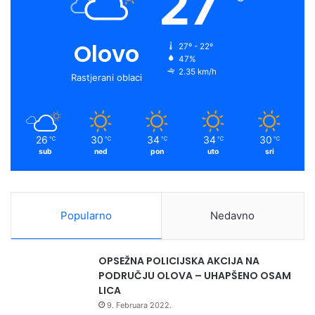
27
Olovo
27º - 22º
47%
2.35 km/h
Rastjerani oblaci
26
30
34
34
30
℃
℃
℃
℃
℃
sub
ned
pon
uto
sri
Popularno
Nedavno
OPSEŽNA POLICIJSKA AKCIJA NA
PODRUČJU OLOVA – UHAPŠENO OSAM
LICA
9. Februara 2022.