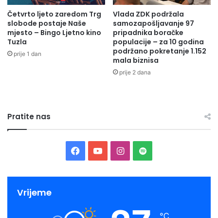
Četvrto ljeto zaredom Trg
Vlada ZDK podržala
slobode postaje Naše
samozapošljavanje 97
mjesto – Bingo Ljetno kino
pripadnika boračke
Tuzla
populacije – za 10 godina
podržano pokretanje 1.152
prije 1 dan
mala biznisa
prije 2 dana
Pratite nas
Facebook
YouTube
Instagram
Spotify
Vrijeme
℃