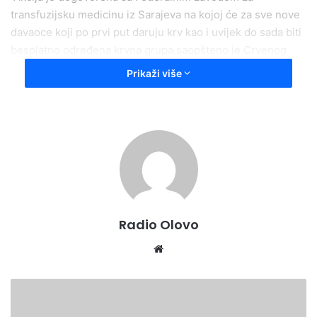
transfuzijsku medicinu iz Sarajeva na kojoj će za sve nove
davaoce koji po prvi put daruju krv kao i uvijek do sada biti
besplatno određena krvna grupa,saopšteno je Crvenog
križa općine Olovo.
Prikaži više
Radio Olovo /A.M
Radio Olovo
Website
U
organizaciji
Udruženja