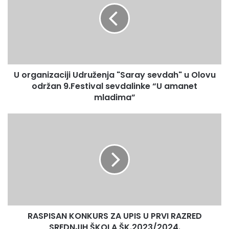
"Saray
sevdah"
u
Olovu
održan
9.Festival
U organizaciji Udruženja "Saray sevdah" u Olovu
sevdalinke
“U
održan 9.Festival sevdalinke “U amanet
amanet
mladima”
mladima”
RASPISAN
KONKURS
ZA
UPIS
U
PRVI
RAZRED
SREDNJIH
ŠKOLA
RASPISAN KONKURS ZA UPIS U PRVI RAZRED
ŠK.2023/2024.
SREDNJIH ŠKOLA ŠK.2023/2024.