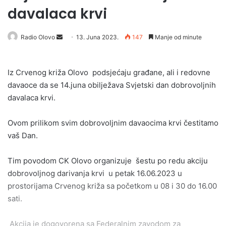
davalaca krvi
Send
Radio Olovo
13. Juna 2023.
147
Manje od minute
an
email
Iz Crvenog križa Olovo podsjećaju građane, ali i redovne
davaoce da se 14.juna obilježava Svjetski dan dobrovoljnih
davalaca krvi.
Ovom prilikom svim dobrovoljnim davaocima krvi čestitamo
vaš Dan.
Tim povodom CK Olovo organizuje šestu po redu akciju
dobrovoljnog darivanja krvi u petak 16.06.2023 u
prostorijama Crvenog križa sa početkom u 08 i 30 do 16.00
sati.
Akcija je dogovorena sa Federalnim zavodom za