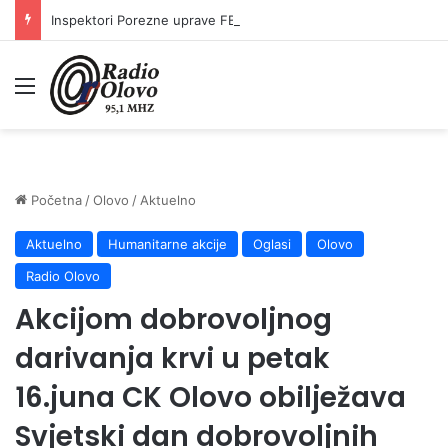
Inspektori Porezne uprave FBiH na području ZDK izvršili 24 inspekcijska nadzora
Meni
Početna
/
Olovo
/
Aktuelno
Aktuelno
Humanitarne akcije
Oglasi
Olovo
Radio Olovo
Akcijom dobrovoljnog
darivanja krvi u petak
16.juna CK Olovo obilježava
Svjetski dan dobrovoljnih