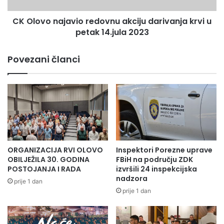
petak
CK Olovo najavio redovnu akciju darivanja krvi u
14.jula
2023
petak 14.jula 2023
Povezani članci
ORGANIZACIJA RVI OLOVO
Inspektori Porezne uprave
OBILJEŽILA 30. GODINA
FBiH na području ZDK
POSTOJANJA I RADA
izvršili 24 inspekcijska
nadzora
prije 1 dan
prije 1 dan