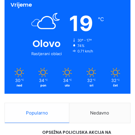
Vrijeme
19
℃
Olovo
30º - 17º
74%
0.71 km/h
Rastjerani oblaci
30
34
34
32
32
℃
℃
℃
℃
℃
ned
pon
uto
sri
čet
Popularno
Nedavno
OPSEŽNA POLICIJSKA AKCIJA NA