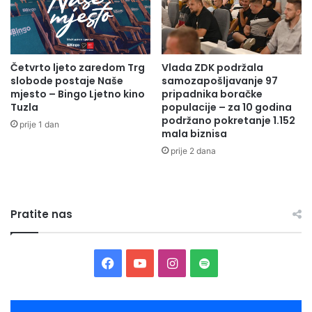
Četvrto ljeto zaredom Trg
Vlada ZDK podržala
slobode postaje Naše
samozapošljavanje 97
mjesto – Bingo Ljetno kino
pripadnika boračke
Tuzla
populacije – za 10 godina
podržano pokretanje 1.152
prije 1 dan
mala biznisa
prije 2 dana
Pratite nas
Facebook
YouTube
Instagram
Spotify