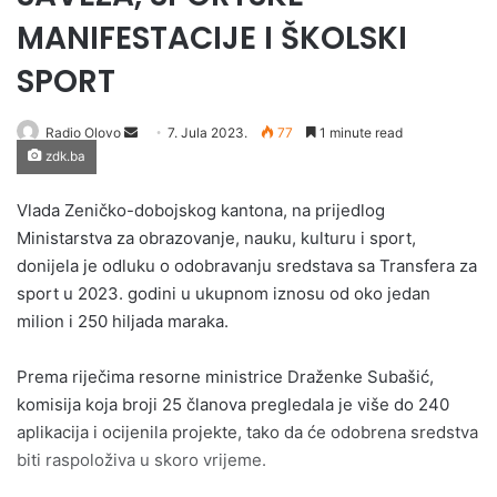
MANIFESTACIJE I ŠKOLSKI
SPORT
Send
Radio Olovo
7. Jula 2023.
77
1 minute read
zdk.ba
an
email
Vlada Zeničko-dobojskog kantona, na prijedlog
Ministarstva za obrazovanje, nauku, kulturu i sport,
donijela je odluku o odobravanju sredstava sa Transfera za
sport u 2023. godini u ukupnom iznosu od oko jedan
milion i 250 hiljada maraka.
Prema riječima resorne ministrice Draženke Subašić,
komisija koja broji 25 članova pregledala je više do 240
aplikacija i ocijenila projekte, tako da će odobrena sredstva
biti raspoloživa u skoro vrijeme.