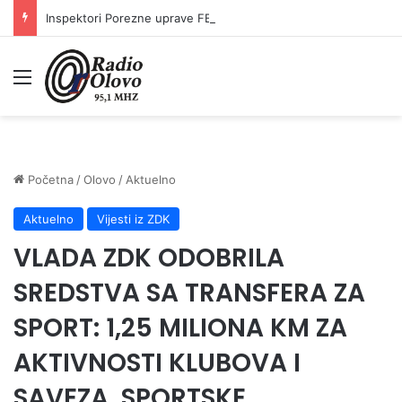
Inspektori Porezne uprave FBiH na području ZDK izvršili 24 inspekcijska nadzora
Meni
Početna
/
Olovo
/
Aktuelno
Aktuelno
Vijesti iz ZDK
VLADA ZDK ODOBRILA
SREDSTVA SA TRANSFERA ZA
SPORT: 1,25 MILIONA KM ZA
AKTIVNOSTI KLUBOVA I
SAVEZA, SPORTSKE