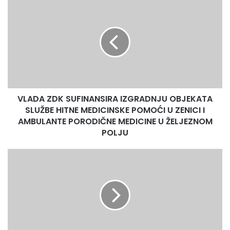
VLADA
ZDK
SUFINANSIRA
IZGRADNJU
OBJEKATA
SLUŽBE
HITNE
MEDICINSKE
POMOĆI
VLADA ZDK SUFINANSIRA IZGRADNJU OBJEKATA
U
ZENICI
SLUŽBE HITNE MEDICINSKE POMOĆI U ZENICI I
I
AMBULANTE PORODIČNE MEDICINE U ŽELJEZNOM
AMBULANTE
POLJU
PORODIČNE
MEDICINE
CK
U
Olovo
ŽELJEZNOM
najavio
POLJU
redovnu
akciju
darivanja
krvi
u