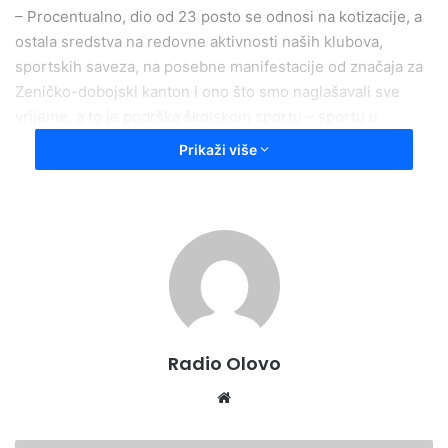
– Procentualno, dio od 23 posto se odnosi na kotizacije, a
ostala sredstva na redovne aktivnosti naših klubova,
sportskih saveza, na posebne manifestacije od značaja za
Zeničko-dobojski kanton i ono što smo naglašavali sve
vrijeme, a to je podrška školskom sportu – sportu u
osnovnim i srednjim školama i Univerzitetu u Zenici – rekla
Prikaži više
je ministrica Subašić.
Press služba ZDK
Radio Olovo
Website