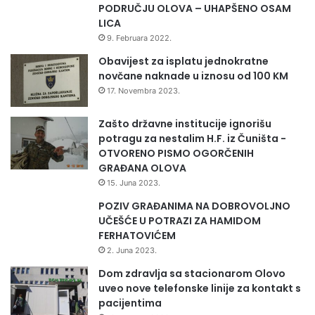
PODRUČJU OLOVA – UHAPŠENO OSAM
LICA
9. Februara 2022.
Obavijest za isplatu jednokratne
novčane naknade u iznosu od 100 KM
17. Novembra 2023.
Zašto državne institucije ignorišu
potragu za nestalim H.F. iz Čuništa -
OTVORENO PISMO OGORČENIH
GRAĐANA OLOVA
15. Juna 2023.
POZIV GRAĐANIMA NA DOBROVOLJNO
UČEŠĆE U POTRAZI ZA HAMIDOM
FERHATOVIĆEM
2. Juna 2023.
Dom zdravlja sa stacionarom Olovo
uveo nove telefonske linije za kontakt s
pacijentima