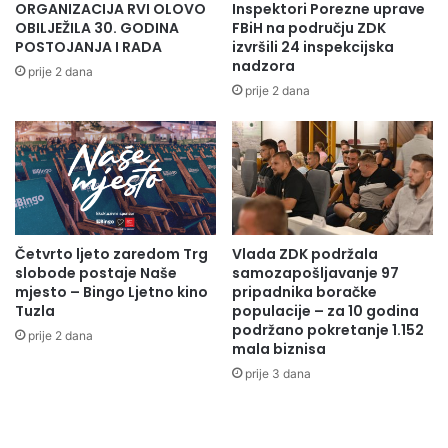
ORGANIZACIJA RVI OLOVO
Inspektori Porezne uprave
OBILJEŽILA 30. GODINA
FBiH na području ZDK
POSTOJANJA I RADA
izvršili 24 inspekcijska
nadzora
prije 2 dana
prije 2 dana
Četvrto ljeto zaredom Trg
Vlada ZDK podržala
slobode postaje Naše
samozapošljavanje 97
mjesto – Bingo Ljetno kino
pripadnika boračke
Tuzla
populacije – za 10 godina
podržano pokretanje 1.152
prije 2 dana
mala biznisa
prije 3 dana