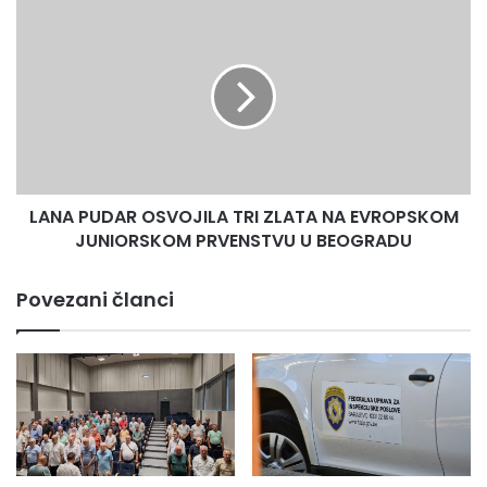
I
LANA
SAVEZA,
PUDAR
SPORTSKE
OSVOJILA
MANIFESTACIJE
TRI
I
ZLATA
ŠKOLSKI
NA
SPORT
EVROPSKOM
JUNIORSKOM
PRVENSTVU
LANA PUDAR OSVOJILA TRI ZLATA NA EVROPSKOM
U
BEOGRADU
JUNIORSKOM PRVENSTVU U BEOGRADU
Povezani članci