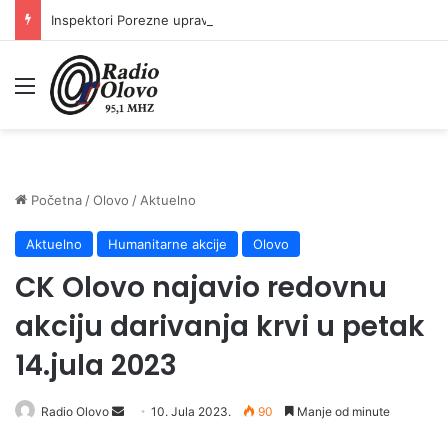
Inspektori Porezne uprave FBiH na području ZDK izvršili 24 inspekcijska nadzora
Meni
Početna
/
Olovo
/
Aktuelno
Aktuelno
Humanitarne akcije
Olovo
CK Olovo najavio redovnu
akciju darivanja krvi u petak
14.jula 2023
Send
Radio Olovo
10. Jula 2023.
90
Manje od minute
an