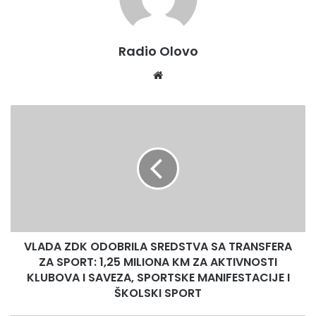
Radio Olovo
Website
VLADA
ZDK
ODOBRILA
SREDSTVA
SA
TRANSFERA
ZA
SPORT:
1,25
VLADA ZDK ODOBRILA SREDSTVA SA TRANSFERA
MILIONA
KM
ZA SPORT: 1,25 MILIONA KM ZA AKTIVNOSTI
ZA
KLUBOVA I SAVEZA, SPORTSKE MANIFESTACIJE I
AKTIVNOSTI
ŠKOLSKI SPORT
KLUBOVA