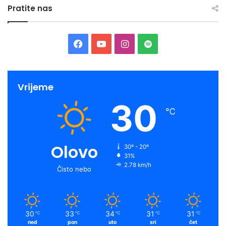
Pratite nas
Facebook
YouTube
Instagram
Spotify
Vrijeme
30
℃
Olovo
30º - 20º
31%
2.78 km/h
Čisto nebo
30
33
34
31
31
℃
℃
℃
℃
℃
ned
pon
uto
sri
čet