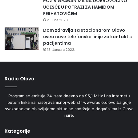
POZIV GRAĐANIMA NA DOBROVOLJNO
UČEŠĆE U POTRAZI ZA HAMIDOM
FERHATOVIĆEM
2. Juna 2023.
Dom zdravlja sa stacionarom Olovo
uveo nove telefonske linije za kontakt s
pacijentima
18. Januara 2022.
Radio Olovo
Program se emituje 24. sata dnevno na 95,1 MHz i na internetu
putem linka na našoj zvaničnoj web str www.radio.olovo.ba gdje
svakodnevno objavljujemo aktuelne sadržaje o događajima iz Olova
i šire.
Kategorije