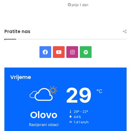
prije 1 dan
Pratite nas
Facebook
YouTube
Instagram
Spotify
Vrijeme
29
℃
Olovo
29º - 22º
44%
1.41 km/h
Rastjerani oblaci