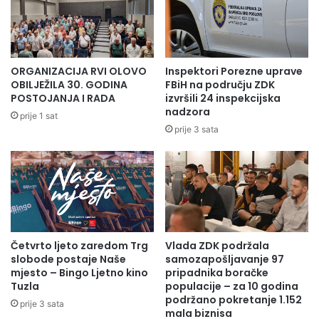
ORGANIZACIJA RVI OLOVO
Inspektori Porezne uprave
OBILJEŽILA 30. GODINA
FBiH na području ZDK
POSTOJANJA I RADA
izvršili 24 inspekcijska
nadzora
prije 1 sat
prije 3 sata
Četvrto ljeto zaredom Trg
Vlada ZDK podržala
slobode postaje Naše
samozapošljavanje 97
mjesto – Bingo Ljetno kino
pripadnika boračke
Tuzla
populacije – za 10 godina
podržano pokretanje 1.152
prije 3 sata
mala biznisa