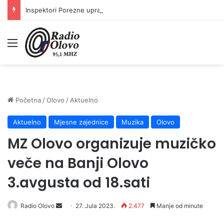
Inspektori Porezne uprave FBiH na području ZDK izvršili 24 inspekcijska nadzora
Meni
Početna
/
Olovo
/
Aktuelno
Aktuelno
Mjesne zajednice
Muzika
Olovo
MZ Olovo organizuje muzičko
veče na Banji Olovo
3.avgusta od 18.sati
Send
Radio Olovo
27. Jula 2023.
2.477
Manje od minute
an