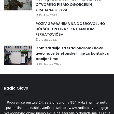
OTVORENO PISMO OGORČENIH
GRAĐANA OLOVA
15. Juna 2023.
POZIV GRAĐANIMA NA DOBROVOLJNO
UČEŠĆE U POTRAZI ZA HAMIDOM
FERHATOVIĆEM
2. Juna 2023.
Dom zdravlja sa stacionarom Olovo
uveo nove telefonske linije za kontakt s
pacijentima
18. Januara 2022.
Radio Olovo
Program se emituje 24. sata dnevno na 95,1 MHz i na internetu
putem linka na našoj zvaničnoj web str www.radio.olovo.ba gdje
svakodnevno objavljujemo aktuelne sadržaje o događajima iz Olova