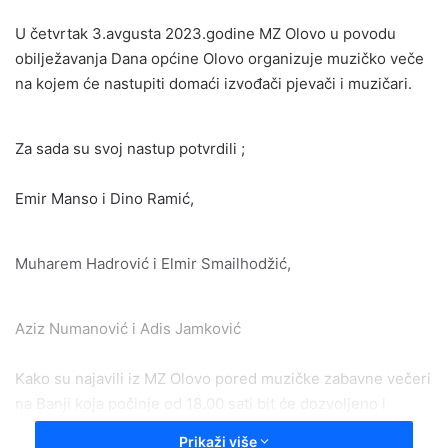
email
U četvrtak 3.avgusta 2023.godine MZ Olovo u povodu
obilježavanja Dana općine Olovo organizuje muzičko veče
na kojem će nastupiti domaći izvođači pjevači i muzičari.
Za sada su svoj nastup potvrdili ;
Emir Manso i Dino Ramić,
Muharem Hadrović i Elmir Smailhodžić,
Aziz Numanović i Adis Jamković
Kako su najavili iz MZ Olovo pored muzičke zabavne večeri
na Banji koja počinje od 18.00 sati bit će dozvoljeno i
noćno kupanje.
Prikaži više