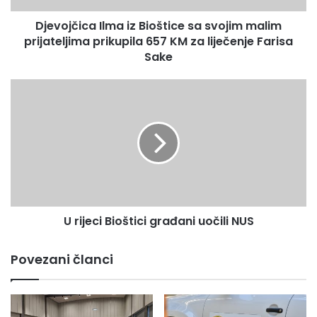
prikupila
Djevojčica Ilma iz Bioštice sa svojim malim
657
KM
prijateljima prikupila 657 KM za liječenje Farisa
za
Sake
liječenje
Farisa
U
Sake
rijeci
Bioštici
građani
uočili
NUS
U rijeci Bioštici građani uočili NUS
Povezani članci