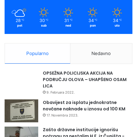
28
30
31
34
34
℃
℃
℃
℃
℃
pet
sub
ned
pon
uto
Popularno
Nedavno
OPSEŽNA POLICIJSKA AKCIJA NA
PODRUČJU OLOVA – UHAPŠENO OSAM
LICA
9. Februara 2022.
Obavijest za isplatu jednokratne
novčane naknade u iznosu od 100 KM
17. Novembra 2023.
Zašto državne institucije ignorišu
potragu za nestalim H.F. iz Čuništa -