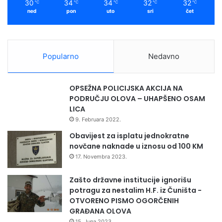
30
34
34
32
32
℃
℃
℃
℃
℃
ned
pon
uto
sri
čet
Popularno
Nedavno
OPSEŽNA POLICIJSKA AKCIJA NA
PODRUČJU OLOVA – UHAPŠENO OSAM
LICA
9. Februara 2022.
Obavijest za isplatu jednokratne
novčane naknade u iznosu od 100 KM
17. Novembra 2023.
Zašto državne institucije ignorišu
potragu za nestalim H.F. iz Čuništa -
OTVORENO PISMO OGORČENIH
GRAĐANA OLOVA
15. Juna 2023.