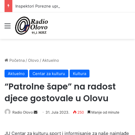
Inspektori Porezne uprave FBiH na području ZDK izvršili 24 inspekcijska nadzora
Meni
Početna
/
Olovo
/
Aktuelno
Aktuelno
Centar za kulturu
Kultura
“Patrolne šape” na radost
djece gostovale u Olovu
Send
Radio Olovo
31. Jula 2023.
250
Manje od minute
an
email
JU Centar za kulturu,sport i informisanje za naše najmlađe