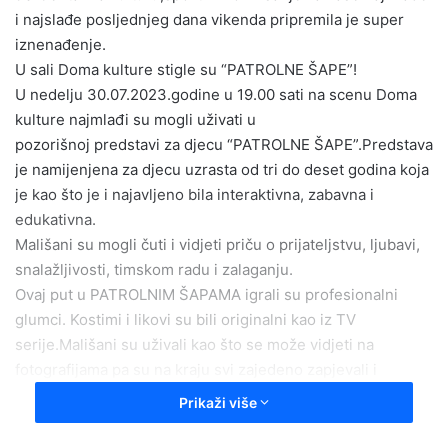
i najslađe posljednjeg dana vikenda pripremila je super
iznenađenje.
U sali Doma kulture stigle su “PATROLNE ŠAPE”!
U nedelju 30.07.2023.godine u 19.00 sati na scenu Doma
kulture najmlađi su mogli uživati u
pozorišnoj predstavi za djecu “PATROLNE ŠAPE”.Predstava
je namijenjena za djecu uzrasta od tri do deset godina koja
je kao što je i najavljeno bila interaktivna, zabavna i
edukativna.
Mališani su mogli čuti i vidjeti priču o prijateljstvu, ljubavi,
snalažljivosti, timskom radu i zalaganju.
Ovaj put u PATROLNIM ŠAPAMA igrali su profesionalni
glumci. Kostimi i likovi su bili originalni kao iz TV
serije.Mališani su uživali kao što se može vidjeti na
fotografijama pa su na kraju svi zajedeno zapjevali i
zaplesali.
Prikaži više