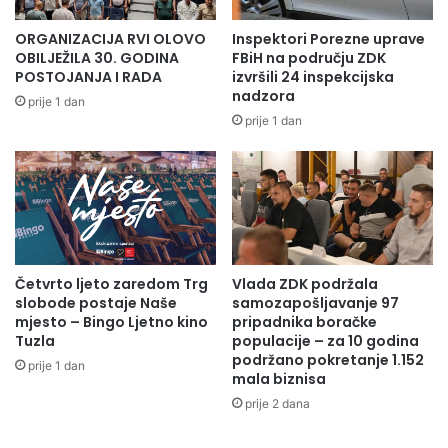
ORGANIZACIJA RVI OLOVO
Inspektori Porezne uprave
OBILJEŽILA 30. GODINA
FBiH na području ZDK
POSTOJANJA I RADA
izvršili 24 inspekcijska
nadzora
prije 1 dan
prije 1 dan
Četvrto ljeto zaredom Trg
Vlada ZDK podržala
slobode postaje Naše
samozapošljavanje 97
mjesto – Bingo Ljetno kino
pripadnika boračke
Tuzla
populacije – za 10 godina
podržano pokretanje 1.152
prije 1 dan
mala biznisa
prije 2 dana