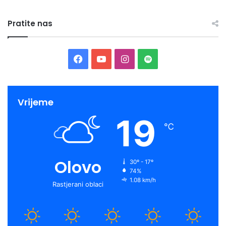
Pratite nas
Facebook
YouTube
Instagram
Spotify
Vrijeme
19
℃
Olovo
30º - 17º
74%
1.08 km/h
Rastjerani oblaci