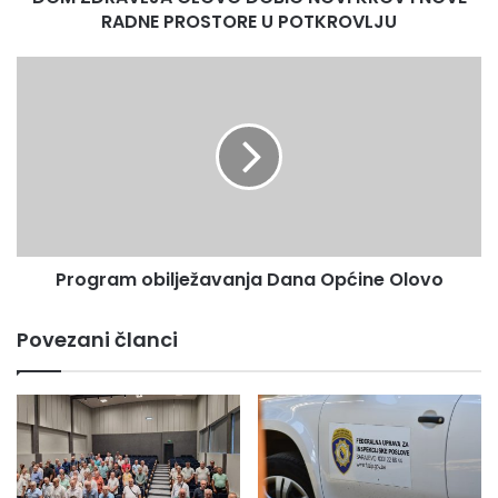
U
RADNE PROSTORE U POTKROVLJU
POTKROVLJU
Program
obilježavanja
Dana
Općine
Olovo
Program obilježavanja Dana Općine Olovo
Povezani članci