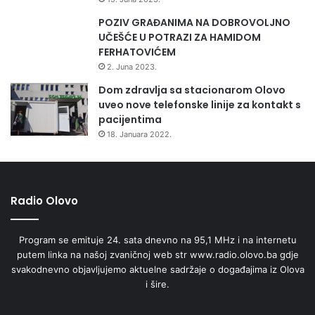
POZIV GRAĐANIMA NA DOBROVOLJNO
UČEŠĆE U POTRAZI ZA HAMIDOM
FERHATOVIĆEM
2. Juna 2023.
Dom zdravlja sa stacionarom Olovo
uveo nove telefonske linije za kontakt s
pacijentima
18. Januara 2022.
Radio Olovo
Program se emituje 24. sata dnevno na 95,1 MHz i na internetu
putem linka na našoj zvaničnoj web str www.radio.olovo.ba gdje
svakodnevno objavljujemo aktuelne sadržaje o događajima iz Olova
i šire.