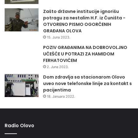
Zašto državne institucije ignorišu
potragu za nestalim H.F. iz Čuništa -
OTVORENO PISMO OGORČENIH
GRAĐANA OLOVA
15. Juna 2023.
POZIV GRAĐANIMA NA DOBROVOLJNO
UČEŠĆE U POTRAZI ZA HAMIDOM
FERHATOVIĆEM
2. Juna 2023.
Dom zdravlja sa stacionarom Olovo
uveo nove telefonske linije za kontakt s
pacijentima
18. Januara 2022.
Radio Olovo