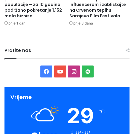
populacije – za 10 godina
influencerom i zablistajte
podržano pokretanje 1.152
na Crvenom tepihu
mala biznisa
Sarajevo Film Festivala
prije 1 dan
prije 3 dana
Pratite nas
Facebook
YouTube
Instagram
Spotify
Vrijeme
29
℃
29º - 22º