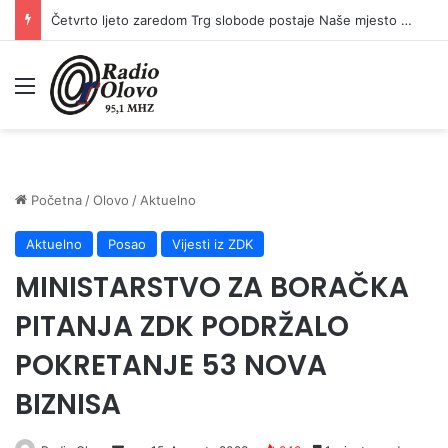
Četvrto ljeto zaredom Trg slobode postaje Naše mjesto – Bingo Ljetno kino Tuzla
Meni
Početna
/
Olovo
/
Aktuelno
Aktuelno
Posao
Vijesti iz ZDK
MINISTARSTVO ZA BORAČKA
PITANJA ZDK PODRŽALO
POKRETANJE 53 NOVA
BIZNISA