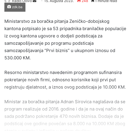
Send
Radio Olovo
15. Augusta 2023.
248
1 minute read
zdk.ba
an
email
Ministarstvo za boračka pitanja Zeničko-dobojskog
kantona potpisalo je sa 53 pripadnika branilačke populacije
iz ovog kantona ugovore o dodjeli podsticaja za
samozapošljavanje po programu podsticaja
samozapošljavanja “Prvi biznis” u ukupnom iznosu od
530.000 KM.
Resorno ministarstvo navedenim programom sufinansira
pokretanje novih firmi, odnosno korisnike koji prvi put
registruju djelatnost, a iznos ovog podsticaja je 10.000 KM.
Ministar za boračka pitanja Adnan Sirovica naglašava da se
program realizuje od 2016. godine i da je na ovaj način do
sada podržano pokretanje 470 novih biznisa. Dodaje da je
podsticaj ove godine povećan sa 8.000 na 10.000 KM zbog
stanja u svijetu i inflacije u našem društvu.