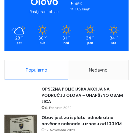
Olovo
45%
1.02 km/h
Rastjerani oblaci
28
30
31
34
34
℃
℃
℃
℃
℃
pet
sub
ned
pon
uto
Popularno
Nedavno
OPSEŽNA POLICIJSKA AKCIJA NA
PODRUČJU OLOVA – UHAPŠENO OSAM
LICA
9. Februara 2022.
Obavijest za isplatu jednokratne
novčane naknade u iznosu od 100 KM
17. Novembra 2023.