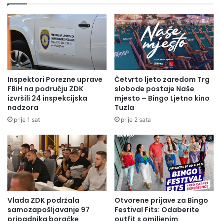
Inspektori Porezne uprave
Četvrto ljeto zaredom Trg
FBiH na području ZDK
slobode postaje Naše
izvršili 24 inspekcijska
mjesto – Bingo Ljetno kino
nadzora
Tuzla
prije 1 sat
prije 2 sata
Vlada ZDK podržala
Otvorene prijave za Bingo
samozapošljavanje 97
Festival Fits: Odaberite
pripadnika boračke
outfit s omiljenim