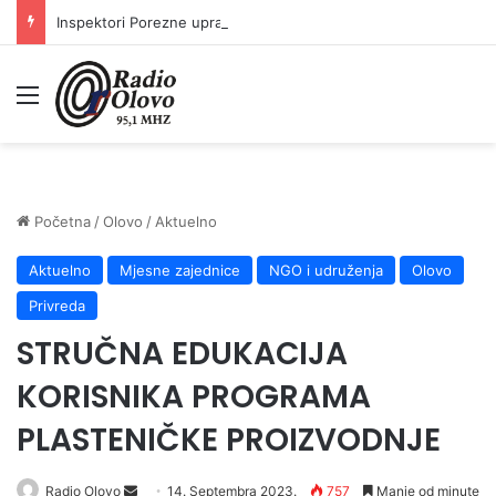
Inspektori Porezne uprave FBiH na području ZDK izvršili 24 inspekcijska nadzora
Meni
Početna
/
Olovo
/
Aktuelno
Aktuelno
Mjesne zajednice
NGO i udruženja
Olovo
Privreda
STRUČNA EDUKACIJA
KORISNIKA PROGRAMA
PLASTENIČKE PROIZVODNJE
Send
Radio Olovo
14. Septembra 2023.
757
Manje od minute