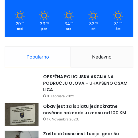
29
33
34
32
31
℃
℃
℃
℃
℃
ned
pon
uto
sri
čet
Popularno
Nedavno
OPSEŽNA POLICIJSKA AKCIJA NA
PODRUČJU OLOVA – UHAPŠENO OSAM
LICA
9. Februara 2022.
Obavijest za isplatu jednokratne
novčane naknade u iznosu od 100 KM
17. Novembra 2023.
Zašto državne institucije ignorišu