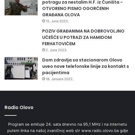
potragu za nestalim H.F. iz Čuništa -
OTVORENO PISMO OGORČENIH
GRAĐANA OLOVA
15. Juna 2023.
POZIV GRAĐANIMA NA DOBROVOLJNO
UČEŠĆE U POTRAZI ZA HAMIDOM
FERHATOVIĆEM
2. Juna 2023.
Dom zdravlja sa stacionarom Olovo
uveo nove telefonske linije za kontakt s
pacijentima
18. Januara 2022.
Radio Olovo
Program se emituje 24. sata dnevno na 95,1 MHz i na internetu
putem linka na našoj zvaničnoj web str www.radio.olovo.ba gdje