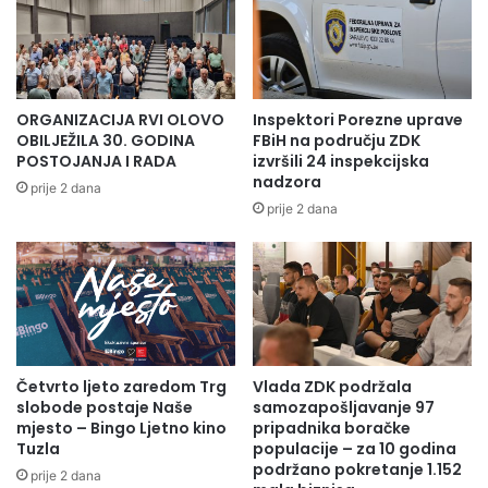
ORGANIZACIJA RVI OLOVO
Inspektori Porezne uprave
OBILJEŽILA 30. GODINA
FBiH na području ZDK
POSTOJANJA I RADA
izvršili 24 inspekcijska
nadzora
prije 2 dana
prije 2 dana
Četvrto ljeto zaredom Trg
Vlada ZDK podržala
slobode postaje Naše
samozapošljavanje 97
mjesto – Bingo Ljetno kino
pripadnika boračke
Tuzla
populacije – za 10 godina
podržano pokretanje 1.152
prije 2 dana