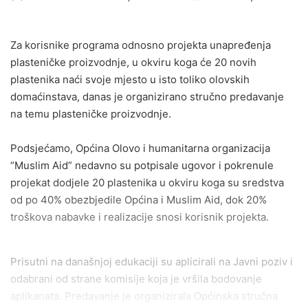
an
email
Za korisnike programa odnosno projekta unapređenja
plasteničke proizvodnje, u okviru koga će 20 novih
plastenika naći svoje mjesto u isto toliko olovskih
domaćinstava, danas je organizirano stručno predavanje
na temu plasteničke proizvodnje.
Podsjećamo, Općina Olovo i humanitarna organizacija
“Muslim Aid” nedavno su potpisale ugovor i pokrenule
projekat dodjele 20 plastenika u okviru koga su sredstva
od po 40% obezbjedile Općina i Muslim Aid, dok 20%
troškova nabavke i realizacije snosi korisnik projekta.
Prisutni na današnjoj edukaciji su aplicirali na Javni poziv i
odabrani od strane komisije koja je vršila bodovanje
aplikanata. Predavanje je organizirala Općinska stručna