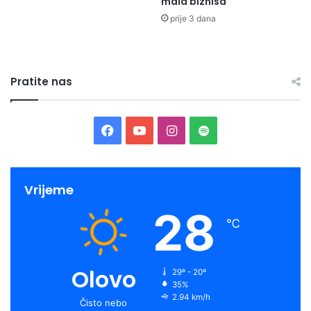
mala biznisa
prije 3 dana
Pratite nas
Facebook
YouTube
Instagram
Spotify
Vrijeme
28
℃
Olovo
29º - 20º
35%
2.94 km/h
Čisto nebo