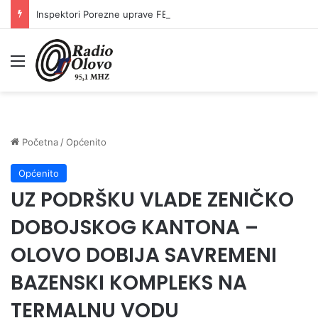
Inspektori Porezne uprave FBiH na području ZDK izvršili 24 inspekcijska nadzora
Meni
Početna
/
Općenito
Općenito
UZ PODRŠKU VLADE ZENIČKO
DOBOJSKOG KANTONA –
OLOVO DOBIJA SAVREMENI
BAZENSKI KOMPLEKS NA
TERMALNU VODU