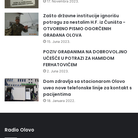
17. Novembra 2023.
c
i
Zašto državne institucije ignorišu
potragu za nestalim H.F. iz Čuništa -
OTVORENO PISMO OGORČENIH
GRAĐANA OLOVA
15. Juna 2023.
POZIV GRAĐANIMA NA DOBROVOLJNO
UČEŠĆE U POTRAZI ZA HAMIDOM
FERHATOVIĆEM
2. Juna 2023.
Dom zdravlja sa stacionarom Olovo
uveo nove telefonske linije za kontakt s
pacijentima
18. Januara 2022.
Radio Olovo