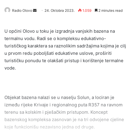
Radio Olovo
S
24. Oktobra 2023.
1.059
2 minutes read
e
n
U općini Olovo u toku je izgradnja vanjskih bazena na
d
termalnu vodu. Radi se o kompleksu edukativno-
a
turističkog karaktera sa raznolikim sadržajima kojima je cilj
n
u prvom redu poboljšati edukativne uslove, proširiti
e
turističku ponudu te olakšati pristup i korištenje termalne
m
a
vode.
i
l
Objekat bazena nalazi se u naselju Solun, a lociran je
između rijeke Krivaje i regionalnog puta R357 na ravnom
terenu sa kolskim i pješačkim pristupom. Koncept
bazenskog kompleksa zasnovan je na tri odvojene cjeline
koje funkcionišu nezavisno jedna od druge.