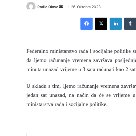
Radio Olovo
S
26. Oktobra 2023.
e
Facebook
X
LinkedIn
n
d
a
n
Federalno ministarstvo rada i socijalne politike
e
m
da ljetno računanje vremena završava posljednj
a
minuta unazad vrijeme u 3 sata računati kao 2 sat
i
l
U skladu s tim, ljetno računanje vremena završa
jedan sat unazad, na način da će se vrijeme u
ministarstva rada i socijalne politike.