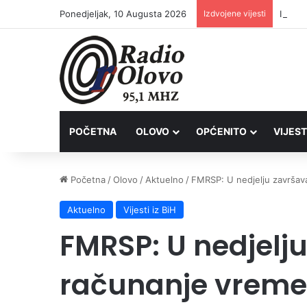
Ponedjeljak, 10 Augusta 2026
Izdvojene vijesti
Inspek
POČETNA
OLOVO
OPĆENITO
VIJEST
Početna
/
Olovo
/
Aktuelno
/
FMRSP: U nedjelju završav
Aktuelno
Vijesti iz BiH
FMRSP: U nedjelju
računanje vrem