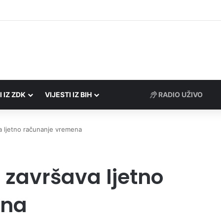
tori Porezne uprave FBiH na području ZDK izvršili 24 inspekcijska nadzo
I IZ ZDK
VIJESTI IZ BIH
RADIO UŽIVO
a ljetno računanje vremena
 završava ljetno
ena