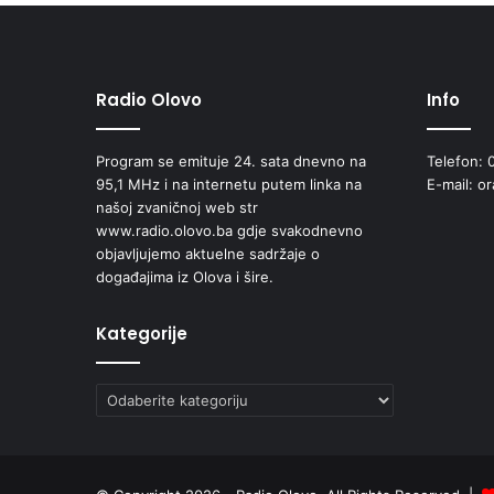
Č
U
N
I
Š
Radio Olovo
Info
T
A
Program se emituje 24. sata dnevno na
Telefon: 
-
95,1 MHz i na internetu putem linka na
E-mail: o
M
našoj zvaničnoj web str
A
www.radio.olovo.ba gdje svakodnevno
H
objavljujemo aktuelne sadržaje o
A
događajima iz Olova i šire.
L
U
Kategorije
Kategorije