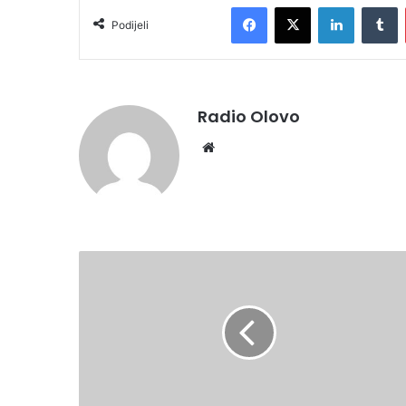
Facebook
X
LinkedIn
Tumblr
Podijeli
Radio Olovo
We
bsi
te
B
O
L
J
E
V
O
D