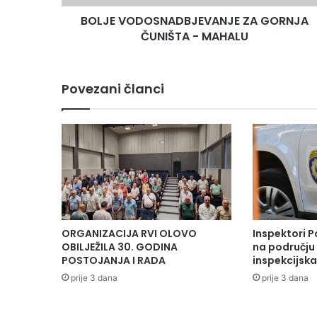
O
BOLJE VODOSNADBJEVANJE ZA GORNJA
S
ČUNIŠTA - MAHALU
N
A
D
B
Povezani članci
J
E
V
A
N
J
E
Z
A
G
ORGANIZACIJA RVI OLOVO
Inspektori P
O
OBILJEŽILA 30. GODINA
na području 
R
POSTOJANJA I RADA
inspekcijsk
N
prije 3 dana
prije 3 dana
J
A