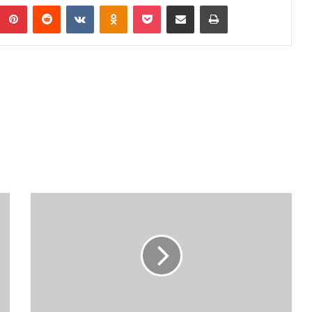
Pinterest
Reddit
VKontakte
Odnoklassniki
Pocket
Podijeli putem Emaila
Print
O
P
Ć
I
N
A
O
L