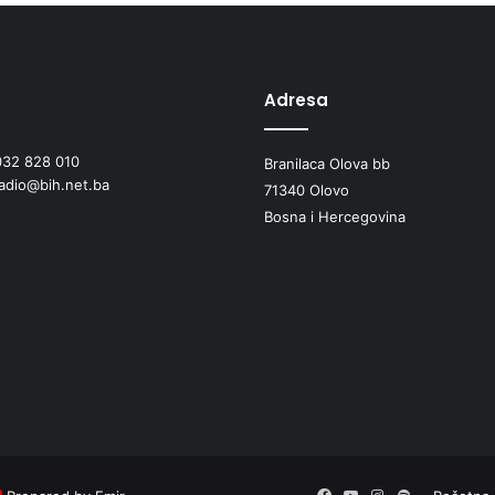
Z
A
P
O
D
Adresa
S
T
032 828 010
I
Branilaca Olova bb
radio@bih.net.ba
C
71340 Olovo
A
Bosna i Hercegovina
J
J
E
S
E
N
J
O
J
S
J
E