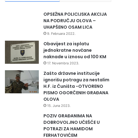
OPSEŽNA POLICIJSKA AKCIJA
NA PODRUČJU OLOVA –
UHAPŠENO OSAM LICA
9. Februara 2022.
Obavijest za isplatu
jednokratne novčane
naknade u iznosu od 100 KM
17. Novembra 2023.
Zašto državne institucije
ignorišu potragu za nestalim
H.F. iz Čuništa -OTVORENO
PISMO OGORČENIH GRAĐANA
OLOVA
15. Juna 2023.
POZIV GRAĐANIMA NA
DOBROVOLJNO UČEŠĆE U
POTRAZI ZA HAMIDOM
FERHATOVIĆEM