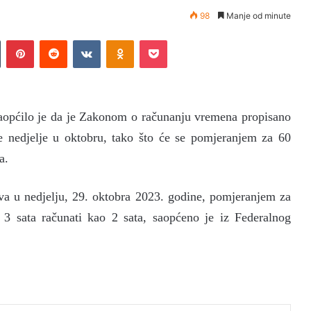
98
Manje od minute
Tumblr
Pinterest
Reddit
VKontakte
Odnoklassniki
Pocket
 saopćilo je da je Zakonom o računanju vremena propisano
e nedjelje u oktobru, tako što će se pomjeranjem za 60
a.
va u nedjelju, 29. oktobra 2023. godine, pomjeranjem za
 3 sata računati kao 2 sata, saopćeno je iz Federalnog