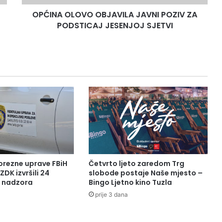
O
OPĆINA OLOVO OBJAVILA JAVNI POZIV ZA
V
PODSTICAJ JESENJOJ SJETVI
O
O
B
J
A
V
I
L
A
J
A
V
N
I
orezne uprave FBiH
Četvrto ljeto zaredom Trg
P
ZDK izvršili 24
slobode postaje Naše mjesto –
O
a nadzora
Bingo Ljetno kino Tuzla
Z
prije 3 dana
I
V