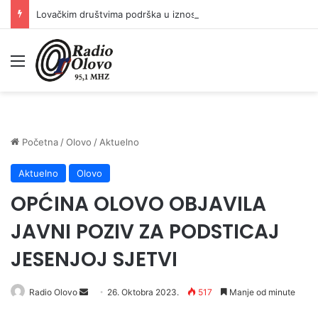
Lovačkim društvima podrška u iznosu od 138.000 KM
Meni
Početna
/
Olovo
/
Aktuelno
Aktuelno
Olovo
OPĆINA OLOVO OBJAVILA
JAVNI POZIV ZA PODSTICAJ
JESENJOJ SJETVI
Radio Olovo
S
26. Oktobra 2023.
517
Manje od minute
e