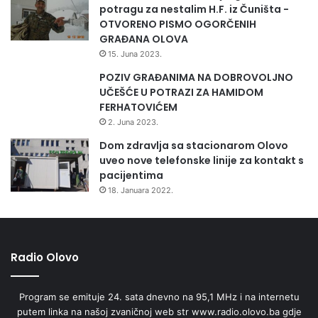
potragu za nestalim H.F. iz Čuništa -
OTVORENO PISMO OGORČENIH
GRAĐANA OLOVA
15. Juna 2023.
POZIV GRAĐANIMA NA DOBROVOLJNO
UČEŠĆE U POTRAZI ZA HAMIDOM
FERHATOVIĆEM
2. Juna 2023.
Dom zdravlja sa stacionarom Olovo
uveo nove telefonske linije za kontakt s
pacijentima
18. Januara 2022.
Radio Olovo
Program se emituje 24. sata dnevno na 95,1 MHz i na internetu
putem linka na našoj zvaničnoj web str www.radio.olovo.ba gdje