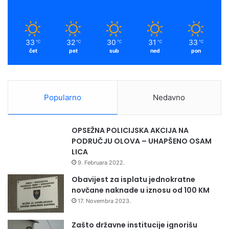
k
a
m
33
32
30
31
33
℃
℃
℃
℃
℃
čet
pet
sub
ned
pon
Popularno
Nedavno
OPSEŽNA POLICIJSKA AKCIJA NA
PODRUČJU OLOVA – UHAPŠENO OSAM
LICA
9. Februara 2022.
Obavijest za isplatu jednokratne
novčane naknade u iznosu od 100 KM
17. Novembra 2023.
Zašto državne institucije ignorišu