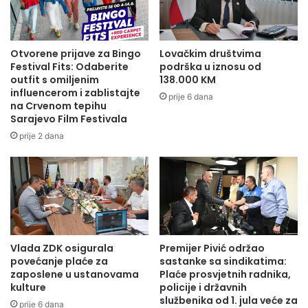
r
A
a
N
č
O
u
V
Otvorene prijave za Bingo
Lovačkim društvima
n
I
Festival Fits: Odaberite
podrška u iznosu od
a
S
outfit s omiljenim
138.000 KM
n
influencerom i zablistajte
A
prije 6 dana
na Crvenom tepihu
j
S
Sarajevo Film Festivala
e
T
v
A
prije 2 dana
r
V
e
V
m
L
e
A
n
D
a
E
Z
Vlada ZDK osigurala
Premijer Pivić održao
D
povećanje plaće za
sastanke sa sindikatima:
K
zaposlene u ustanovama
Plaće prosvjetnih radnika,
kulture
policije i državnih
službenika od 1. jula veće za
prije 6 dana