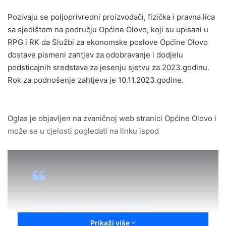
n
Pozivaju se poljoprivredni proizvođači, fizička i pravna lica
d
sa sjedištem na području Općine Olovo, koji su upisani u
a
RPG i RK da Službi za ekonomske poslove Općine Olovo
n
dostave pismeni zahtjev za odobravanje i dodjelu
e
podsticajnih sredstava za jesenju sjetvu za 2023.godinu.
m
a
Rok za podnošenje zahtjeva je 10.11.2023.godine.
i
l
Oglas je objavljen na zvaničnoj web stranici Općine Olovo i
može se u cjelosti pogledati na linku ispod
Javni poziv za podnošenje
zahtjeva za odobravanje i dodjelu
Prikaži više