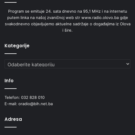
Hayat Produkcija
Program se emituje 24. sata dnevno na 95,1 MHz i na internetu
putem linka na našoj zvaničnoj web str www.radio.olovo.ba gdje
Radio Olovo /A.M
svakodnevno objavljujemo aktuelne sadržaje o događajima iz Olova
i šire.
Kategorije
Kategorije
Info
Telefon: 032 828 010
E-mail: oradio@bih.net.ba
Adresa