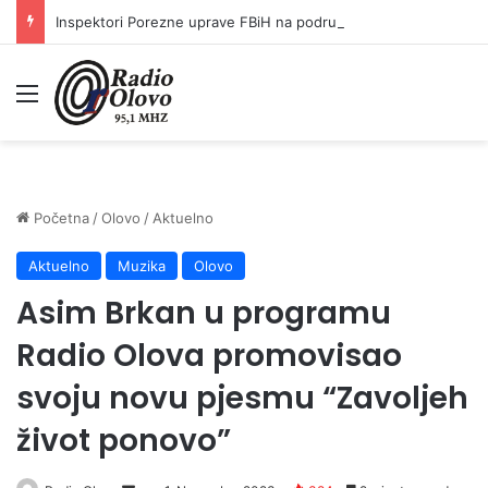
Inspektori Porezne uprave FBiH na području ZDK izvršili 24 inspekcijska nadzora
Meni
Početna
/
Olovo
/
Aktuelno
Aktuelno
Muzika
Olovo
Asim Brkan u programu
Radio Olova promovisao
svoju novu pjesmu “Zavoljeh
život ponovo”