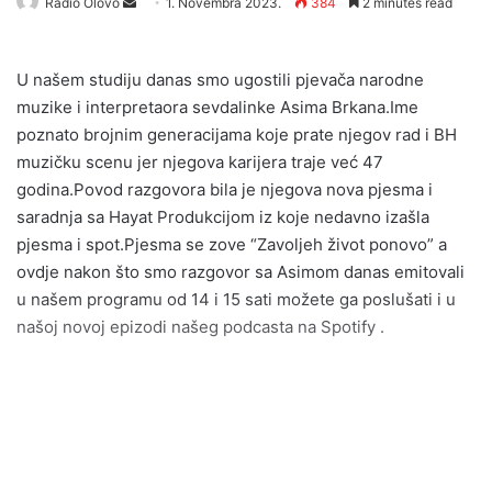
Radio Olovo
S
1. Novembra 2023.
384
2 minutes read
e
n
U našem studiju danas smo ugostili pjevača narodne
d
muzike i interpretaora sevdalinke Asima Brkana.Ime
a
poznato brojnim generacijama koje prate njegov rad i BH
n
muzičku scenu jer njegova karijera traje već 47
e
godina.Povod razgovora bila je njegova nova pjesma i
m
a
saradnja sa Hayat Produkcijom iz koje nedavno izašla
i
pjesma i spot.Pjesma se zove “Zavoljeh život ponovo” a
l
ovdje nakon što smo razgovor sa Asimom danas emitovali
u našem programu od 14 i 15 sati možete ga poslušati i u
našoj novoj epizodi našeg podcasta na Spotify .