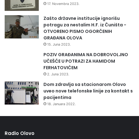
e
l
17. Novembra 2023.
l
o
kroz različite emocije i navesti vas na razmišljanja.
a
v
Zašto državne institucije ignorišu
"
o
potragu za nestalim H.F. iz Čuništa -
t
Pjesma i spot „Zavoljeh život ponovo“ je dostupan na svim
OTVORENO PISMO OGORČENIH
e
online platformama danas od 12H
GRAĐANA OLOVA
š
15. Juna 2023.
k
Spot možete pogledati na sljedećem linku:
e
POZIV GRAĐANIMA NA DOBROVOLJNO
k
UČEŠĆE U POTRAZI ZA HAMIDOM
r
FERHATOVIĆEM
a
2. Juna 2023.
đ
Dom zdravlja sa stacionarom Olovo
e
uveo nove telefonske linije za kontakt s
"
pacijentima
18. Januara 2022.
Radio Olovo