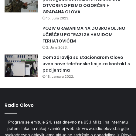
OTVORENO PISMO OGORČENIH
GRAĐANA OLOVA
15. Juna 2023.
POZIV GRAĐANIMA NA DOBROVOLJNO
UČEŠĆE U POTRAZI ZA HAMIDOM
FERHATOVIĆEM
2. Juna 2023.
Dom zdravlja sa stacionarom Olovo
uveo nove telefonske linije za kontakt s
pacijentima
18. Januara 2022.
Radio Olovo
Program se emituje 24. sata dnevno na 95,1 MHz i na internetu
putem linka na našoj zvaničnoj web str www.radio.olovo.ba gdje
svakodnevno objavljujemo aktuelne sadržaje o događajima iz Olova