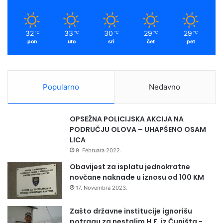
k
a
m
32
33
30
29
29
℃
℃
℃
℃
℃
pon
uto
sri
čet
pet
Popularno
Nedavno
OPSEŽNA POLICIJSKA AKCIJA NA
PODRUČJU OLOVA – UHAPŠENO OSAM
LICA
9. Februara 2022.
Obavijest za isplatu jednokratne
novčane naknade u iznosu od 100 KM
17. Novembra 2023.
Zašto državne institucije ignorišu
potragu za nestalim H.F. iz Čuništa -