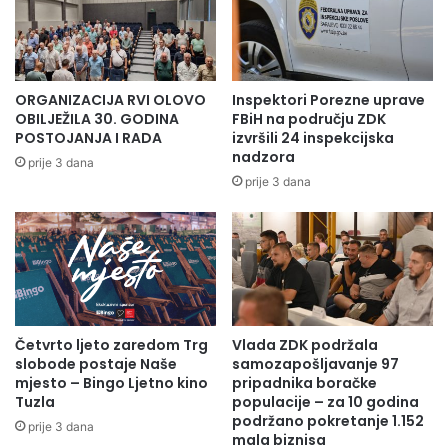
Ž
A
E
Z
N
A
O
B
O
A
ORGANIZACIJA RVI OLOVO
Inspektori Porezne uprave
S
V
OBILJEŽILA 30. GODINA
FBiH na području ZDK
T
A
POSTOJANJA I RADA
izvršili 24 inspekcijska
A
nadzora
P
prije 3 dana
J
L
prije 3 dana
E
E
N
T
A
E
D
N
A
J
N
A
C
U
Četvrto ljeto zaredom Trg
Vlada ZDK podržala
U
D
slobode postaje Naše
samozapošljavanje 97
R
mjesto – Bingo Ljetno kino
pripadnika boračke
U
Tuzla
populacije – za 10 godina
Ž
podržano pokretanje 1.152
prije 3 dana
E
mala biznisa