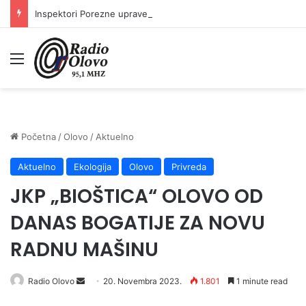
Inspektori Porezne uprave FBiH na području ZDK izvršili 24 inspekcijska nadzora
Meni
Početna
/
Olovo
/
Aktuelno
Aktuelno
Ekologija
Olovo
Privreda
JKP „BIOŠTICA“ OLOVO OD
DANAS BOGATIJE ZA NOVU
RADNU MAŠINU
Radio Olovo
S
20. Novembra 2023.
1.801
1 minute read
e