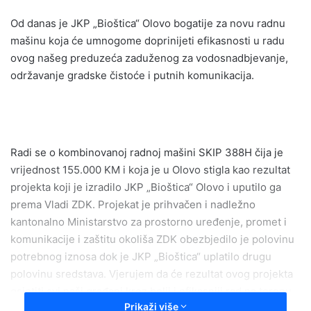
n
Od danas je JKP „Bioštica“ Olovo bogatije za novu radnu
d
mašinu koja će umnogome doprinijeti efikasnosti u radu
a
ovog našeg preduzeća zaduženog za vodosnadbjevanje,
n
održavanje gradske čistoće i putnih komunikacija.
e
m
a
i
l
Radi se o kombinovanoj radnoj mašini SKIP 388H čija je
vrijednost 155.000 KM i koja je u Olovo stigla kao rezultat
projekta koji je izradilo JKP „Bioštica“ Olovo i uputilo ga
prema Vladi ZDK. Projekat je prihvačen i nadležno
kantonalno Ministarstvo za prostorno uređenje, promet i
komunikacije i zaštitu okoliša ZDK obezbjedilo je polovinu
potrebnog iznosa dok je JKP „Bioštica“ uplatilo drugu
polovinu sredstava. Vjerujem da će rezultat ovog projekta
osjetiti svi naši građani kroz bolji i efikasniji rad na terenu –
Prikaži više
kazao je u izjavi za naš program Kasim Kljajić diretor JKP