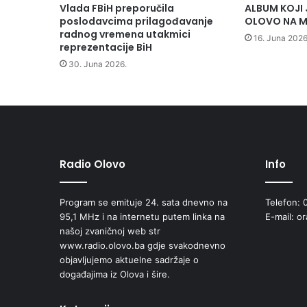
g
Vlada FBiH preporučila
ALBUM KOJI 
o
poslodavcima prilagođavanje
OLOVO NA M
v
radnog vremena utakmici
16. Juna 2026
i
reprezentacije BiH
n
30. Juna 2026.
e
d
o
n
i
j
e
Radio Olovo
Info
l
a
Program se emituje 24. sata dnevno na
Telefon: 
O
95,1 MHz i na internetu putem linka na
E-mail: o
d
našoj zvaničnoj web str
l
www.radio.olovo.ba gdje svakodnevno
u
objavljujemo aktuelne sadržaje o
k
događajima iz Olova i šire.
u
k
o