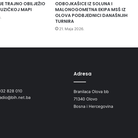
i
JE TRAJNO OBILJEŽIO
ODBOJKAŠICE IZ SOLUNA I
t
UZIČKOJ MAPI
MALONOGOMETNA EKIPA MSŠ IZ
e
OLOVA PODBJEDNICI DANAŠNJIH
.
t
TURNIRA
s
21. Maja 2026.
k
a
i
t
r
a
n
Adresa
s
p
032 828 010
o
Branilaca Olova bb
radio@bih.net.ba
r
71340 Olovo
t
Bosna i Hercegovina
n
a
v
o
z