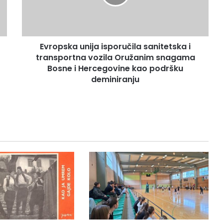
s
k
a
u
Evropska unija isporučila sanitetska i
n
transportna vozila Oružanim snagama
i
j
Bosne i Hercegovine kao podršku
a
deminiranju
i
s
p
o
r
u
č
i
l
a
s
a
n