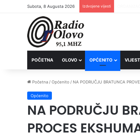
Subota, 8 Augusta 2026
Izdvojene vijesti
Inspektori 
POČETNA
OLOVO
OPĆENITO
VIJEST
Početna
/
Općenito
/
NA PODRUČJU BRATUNCA PROVE
Općenito
NA PODRUČJU B
PROCES EKSHUMA