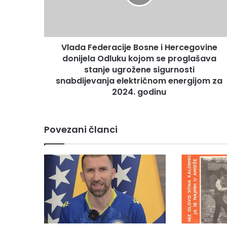
F
e
d
e
Vlada Federacije Bosne i Hercegovine
r
donijela Odluku kojom se proglašava
a
c
stanje ugrožene sigurnosti
i
snabdijevanja električnom energijom za
j
2024. godinu
e
B
o
Povezani članci
s
n
e
i
H
e
r
c
e