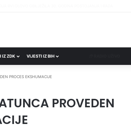
Porezne uprave FBiH na području ZDK izvršili 24 inspekcijska nadzora
I IZ ZDK
VIJESTI IZ BIH
RADIO UŽIVO
DEN PROCES EKSHUMACIJE
RATUNCA PROVEDEN
CIJE