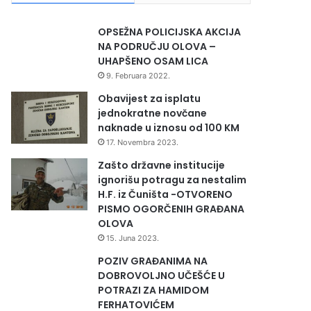
OPSEŽNA POLICIJSKA AKCIJA
NA PODRUČJU OLOVA –
UHAPŠENO OSAM LICA
9. Februara 2022.
Obavijest za isplatu
jednokratne novčane
naknade u iznosu od 100 KM
17. Novembra 2023.
Zašto državne institucije
ignorišu potragu za nestalim
H.F. iz Čuništa -OTVORENO
PISMO OGORČENIH GRAĐANA
OLOVA
15. Juna 2023.
POZIV GRAĐANIMA NA
DOBROVOLJNO UČEŠĆE U
POTRAZI ZA HAMIDOM
FERHATOVIĆEM