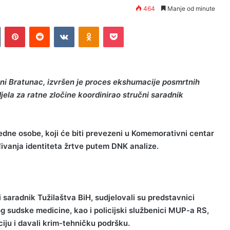
464
Manje od minute
Tumblr
Pinterest
Reddit
VKontakte
Odnoklassniki
Pocket
ini Bratunac, izvršen je proces ekshumacije posmrtnih
jela za ratne zločine koordinirao stručni saradnik
jedne osobe, koji će biti prevezeni u Komemorativni centar
ivanja identiteta žrtve putem DNK analize.
 saradnik Tužilaštva BiH, sudjelovali su predstavnici
og sudske medicine, kao i policijski službenici MUP-a RS,
ciju i davali krim-tehničku podršku.