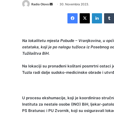
Radio Olovo
S
30. Novembra 2023.
e
Facebook
X
LinkedIn
n
d
a
n
Na lokalitetu mjesta Pobuđe – Vranjkovina, u opć
e
ostataka, koji je po nalogu tužioca iz Posebnog od
m
Tužilaštva BiH.
a
i
l
Na lokaciji su pronađeni koštani posmrtni ostaci 
Tuzla radi dalje sudsko-medicinske obrade i utvrđ
U procesu ekshumacije, koji je koordinirao stručni
Instituta za nestale osobe (INO) BiH, ljekar-patol
PS Bratunac i PU Zvornik, koji su osiguravali loka