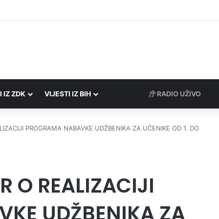
rezne uprave FBiH na području ZDK izvršili 24 inspekcijska nadzora
I IZ ZDK
VIJESTI IZ BIH
RADIO UŽIVO
IZACIJI PROGRAMA NABAVKE UDŽBENIKA ZA UČENIKE OD 1. DO
 O REALIZACIJI
KE UDŽBENIKA ZA