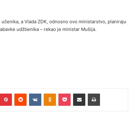
h učenika, a Vlada ZDK, odnosno ovo ministarstvo, planiraju
bavke udžbenika – rekao je ministar Mušija.
Pinterest
Reddit
VKontakte
Odnoklassniki
Pocket
Podijeli putem Emaila
Print