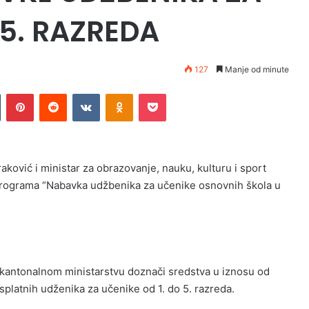
 5. RAZREDA
127
Manje od minute
Tumblr
Pinterest
Reddit
VKontakte
Odnoklassniki
Pocket
ković i ministar za obrazovanje, nauku, kulturu i sport
i programa “Nabavka udžbenika za učenike osnovnih škola u
kantonalnom ministarstvu doznači sredstva u iznosu od
platnih udženika za učenike od 1. do 5. razreda.