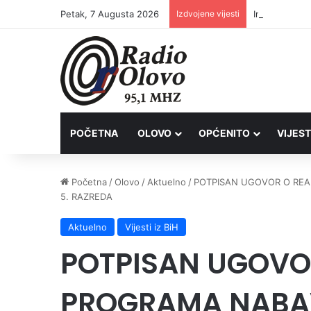
Petak, 7 Augusta 2026
Izdvojene vijesti
Inspektori Po
POČETNA
OLOVO
OPĆENITO
VIJEST
Početna
/
Olovo
/
Aktuelno
/
POTPISAN UGOVOR O REAL
5. RAZREDA
Aktuelno
Vijesti iz BiH
POTPISAN UGOVOR
PROGRAMA NABAV