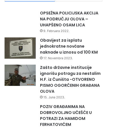
OPSEŽNA POLICIJSKA AKCIJA
NA PODRUČJU OLOVA –
UHAPŠENO OSAM LICA
9. Februara 2022.
Obavijest za isplatu
jednokratne novčane
naknade u iznosu od 100 KM
17. Novembra 2023.
Zašto državne institucije
ignorišu potragu za nestalim
H.F. iz Čuništa -OTVORENO
PISMO OGORČENIH GRAĐANA
OLOVA
15. Juna 2023.
POZIV GRAĐANIMA NA
DOBROVOLJNO UČEŠĆE U
POTRAZI ZA HAMIDOM
FERHATOVIĆEM