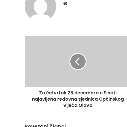
We
bsi
te
Z
a
č
e
t
v
r
t
a
Za četvrtak 28.decembra u 9.sati
k
najavljena redovna sjednica Općinskog
2
8
vijeća Olovo
.
d
e
Povezani članci