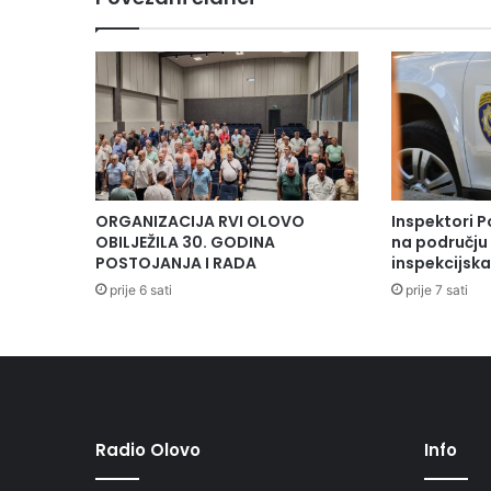
c
e
m
b
r
a
u
9
.
s
ORGANIZACIJA RVI OLOVO
Inspektori P
a
OBILJEŽILA 30. GODINA
na području 
t
POSTOJANJA I RADA
inspekcijsk
i
prije 6 sati
prije 7 sati
n
a
j
a
v
l
j
Radio Olovo
Info
e
n