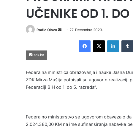
UČENIKE OD 1. DO
Radio Olovo
S
27. Decembra 2023.
e
Facebook
X
LinkedIn
n
d
zdk.ba
a
n
Federalna ministrica obrazovanja i nauke Jasna Dura
e
ZDK Mirza Mušija potpisali su ugovor o realizacij
m
Federaciji BiH od 1. do 5. razreda”.
a
i
l
Federalno ministarstvo se ugovorom obavezalo da 
2.024.380,00 KM na ime sufinansiranja nabavke bes