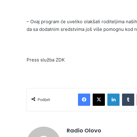
– Ovaj program će uveliko olakšati roditeljima naši
da sa dodatnim sredstvima još više pomognu kod na
Press služba ZDK
Facebook
X
LinkedIn
Tumblr
Podijeli
Radio Olovo