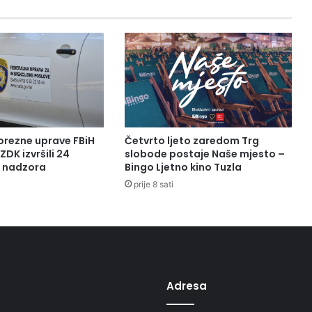
d
e
c
e
m
b
r
a
u
1
orezne uprave FBiH
Četvrto ljeto zaredom Trg
8
ZDK izvršili 24
slobode postaje Naše mjesto –
.
a nadzora
Bingo Ljetno kino Tuzla
3
prije 8 sati
0
s
a
t
i
u
K
Adresa
a
k