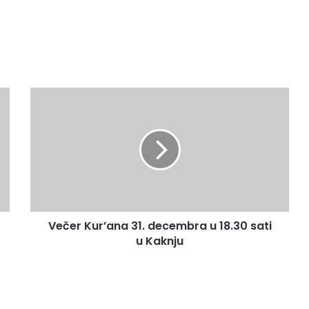
V
e
č
e
r
K
u
r
’
Večer Kur’ana 31. decembra u 18.30 sati
a
u Kaknju
n
a
3
1
.