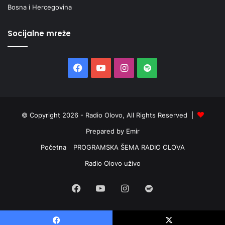
Bosna i Hercegovina
-
a
T
Socijalne mreže
R
E
N
Facebook
YouTube
Instagram
Spotify
U
T
N
O
N
© Copyright 2026 - Radio Olovo, All Rights Reserved |
A
Prepared by Emir
J
V
Početna
PROGRAMSKA ŠEMA RADIO OLOVA
E
Radio Olovo uživo
Ć
A
Facebook
YouTube
Instagram
Spotify
O
D
S
V