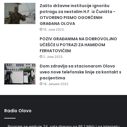
U
Zašto državne institucije ignorišu
N
potragu za nestalim H.F. iz Čuništa -
P
OTVORENO PISMO OGORČENIH
L
GRAĐANA OLOVA
A
15. Juna 2023.
Ć
E
POZIV GRAĐANIMA NA DOBROVOLJNO
:
UČEŠĆE U POTRAZI ZA HAMIDOM
O
FERHATOVIĆEM
S
2. Juna 2023.
N
Dom zdravlja sa stacionarom Olovo
O
uveo nove telefonske linije za kontakt s
V
pacijentima
I
18. Januara 2022.
C
A
P
L
A
Radio Olovo
Ć
E
Program se emituje 24. sata dnevno na 95,1 MHz i na internetu