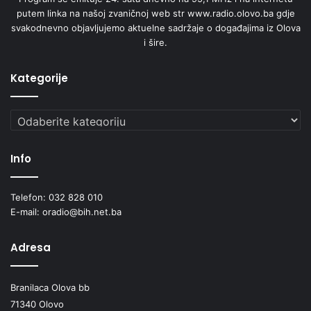
P
putem linka na našoj zvaničnoj web str www.radio.olovo.ba gdje
O
svakodnevno objavljujemo aktuelne sadržaje o događajima iz Olova
L
i šire.
I
C
I
Kategorije
J
E
Kategorije
I
S
L
Info
U
Ž
B
Telefon: 032 828 010
E
E-mail: oradio@bih.net.ba
N
I
Adresa
K
A
M
Branilaca Olova bb
U
71340 Olovo
P