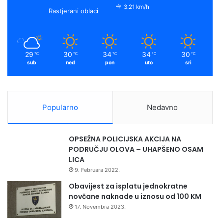
o
e
r
y
3.21 km/h
V
Rastjerani oblaci
I
k
a
S
I
m
N
29
30
34
34
30
℃
℃
℃
℃
℃
I
sub
ned
pon
uto
sri
O
S
N
O
Popularno
Nedavno
V
I
C
OPSEŽNA POLICIJSKA AKCIJA NA
E
PODRUČJU OLOVA – UHAPŠENO OSAM
Z
LICA
A
9. Februara 2022.
O
B
Obavijest za isplatu jednokratne
R
novčane naknade u iznosu od 100 KM
A
17. Novembra 2023.
Č