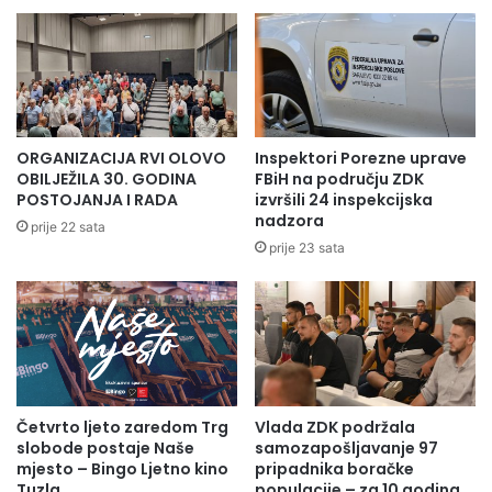
N
S
I
T
OSTALI DOGAĐAJI
O
A
L
V
O
N
( Nije bilo događaja )
V
I
O
C
ORGANIZACIJA RVI OLOVO
Inspektori Porezne uprave
KOMANDIR PS
I
OBILJEŽILA 30. GODINA
FBiH na području ZDK
S
POSTOJANJA I RADA
izvršili 24 inspekcijska
VIŠI INSPEKTOR
I
nadzora
prije 22 sata
N
prije 23 sata
D
Amir Džinić
I
K
A
T
A
M
U
Četvrto ljeto zaredom Trg
Vlada ZDK podržala
slobode postaje Naše
samozapošljavanje 97
P
mjesto – Bingo Ljetno kino
pripadnika boračke
-
Tuzla
populacije – za 10 godina