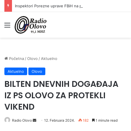
Inspektori Porezne uprave FBiH na području ZDK izvršili 24 inspekcijska nadzora
Meni
Početna
/
Olovo
/
Aktuelno
Aktuelno
Olovo
BILTEN DNEVNIH DOGAĐAJA
IZ PS OLOVO ZA PROTEKLI
VIKEND
Radio Olovo
S
12. Februara 2024.
182
1 minute read
e