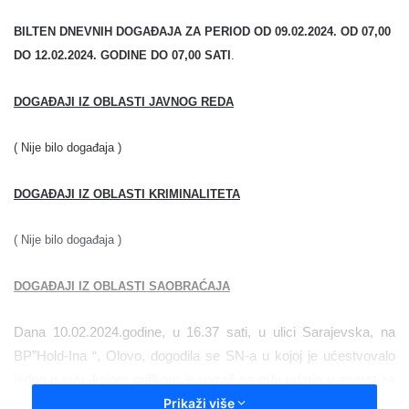
n
BILTEN DNEVNIH DOGAĐAJA ZA PERIOD OD 09.02.2024. OD 07,00
d
a
DO 12.02.2024. GODINE DO 07,00 SATI
.
n
e
DOGAĐAJI IZ OBLASTI JAVNOG REDA
m
a
( Nije bilo događaja )
i
l
DOGAĐAJI IZ OBLASTI KRIMINALITETA
( Nije bilo događaja )
DOGAĐAJI IZ OBLASTI SAOBRAĆAJA
Dana 10.02.2024.godine, u 16.37 sati, u ulici Sarajevska, na
BP”Hold-Ina “, Olovo, dogodila se SN-a u kojoj je ućestvovalo
jedno p m/v, kojom prilikom je vozač sa m/v udario u aparat za
točenje goriva.Uviđaj SN-e izvršili policijski službenici PS Olovo,
Prikaži više