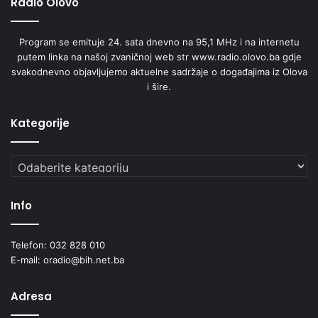
Radio Olovo
o
b
Program se emituje 24. sata dnevno na 95,1 MHz i na internetu
r
putem linka na našoj zvaničnoj web str www.radio.olovo.ba gdje
a
svakodnevno objavljujemo aktuelne sadržaje o događajima iz Olova
z
i šire.
o
v
a
Kategorije
n
j
e
Kategorije
o
d
Info
r
a
s
Telefon: 032 828 010
l
E-mail: oradio@bih.net.ba
i
h
Adresa