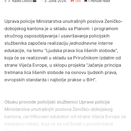
Radio Olovo
S
3. Juna 2024.
184
1 minute read
e
n
Uprava policije Ministarstva unutrašnjih poslova Zeničko-
d
dobojskog kantona je u skladu sa Planom i programom
a
stručnog osposobljavanja i usavršavanja policijskih
n
službenika započela realizaciju
jednodnevne interne
e
edukacije
, na temu “Ljudska prava lica lišenih slobode”,
m
a
koja će se realizovati u skladu sa Priručnikom izdatim od
i
strane Vijeća Evrope, u sklopu projekta “Jačanje principa
l
tretmana lica lišenih slobode na osnovu ljudskih prava,
evropskih standarda i najbolje prakse u BiH”.
Obuku provode policijski službenici Uprave policije
Ministarstva unutrašnjih poslova Zeničko-dobojskog
kantona, certifikovani edukatori od strane Vijeća Evrope za
navedenu oblast, koja će se održavati u prostorijama