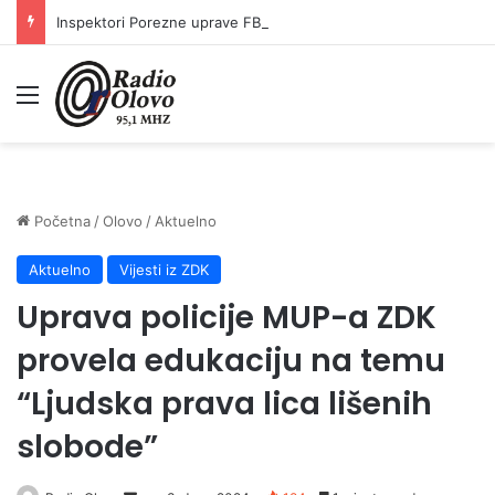
Inspektori Porezne uprave FBiH na području ZDK izvršili 24 inspekcijska nadzora
Meni
Početna
/
Olovo
/
Aktuelno
Aktuelno
Vijesti iz ZDK
Uprava policije MUP-a ZDK
provela edukaciju na temu
“Ljudska prava lica lišenih
slobode”