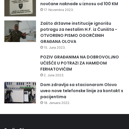
j
n
novčane naknade u iznosu od 100 KM
a
i
17. Novembra 2023.
v
h
a
z
Zašto državne institucije ignorišu
n
o
potragu za nestalim H.F. iz Čuništa -
j
n
OTVORENO PISMO OGORČENIH
e
a
GRAĐANA OLOVA
,
15. Juna 2023.
j
a
POZIV GRAĐANIMA NA DOBROVOLJNO
v
UČEŠĆE U POTRAZI ZA HAMIDOM
n
FERHATOVIĆEM
u
2. Juna 2023.
r
Dom zdravlja sa stacionarom Olovo
a
uveo nove telefonske linije za kontakt s
s
pacijentima
v
18. Januara 2022.
j
e
t
u
i