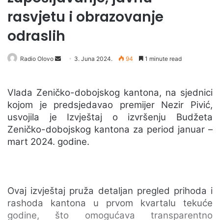
rasvjetu i obrazovanje
odraslih
Radio Olovo
S
3. Juna 2024.
94
1 minute read
e
n
Vlada Zeničko-dobojskog kantona, na sjednici
d
kojom je predsjedavao premijer Nezir Pivić,
a
usvojila je Izvještaj o izvršenju Budžeta
n
Zeničko-dobojskog kantona za period januar –
e
mart 2024. godine.
m
a
i
l
Ovaj izvještaj pruža detaljan pregled prihoda i
rashoda kantona u prvom kvartalu tekuće
godine, što omogućava transparentno