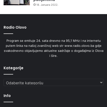
u
18. Januara 2022.
F
B
i
H
Radio Olovo
Program se emituje 24. sata dnevno na 95,1 MHz i na internetu
putem linka na našoj zvaničnoj web str www.radio.olovo.ba gdje
svakodnevno objavljujemo aktuelne sadržaje o događajima iz Olova
i šire.
Kategorije
Kategorije
Info