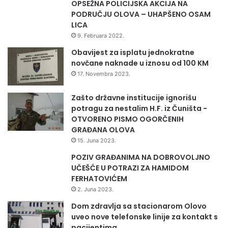
OPSEŽNA POLICIJSKA AKCIJA NA
i
d
PODRUČJU OLOVA – UHAPŠENO OSAM
s
e
LICA
v
"
9. Februara 2022.
i
m
Obavijest za isplatu jednokratne
o
novčane naknade u iznosu od 100 KM
s
17. Novembra 2023.
t
a
Zašto državne institucije ignorišu
l
potragu za nestalim H.F. iz Čuništa -
i
OTVORENO PISMO OGORČENIH
m
GRAĐANA OLOVA
k
15. Juna 2023.
a
POZIV GRAĐANIMA NA DOBROVOLJNO
n
UČEŠĆE U POTRAZI ZA HAMIDOM
t
FERHATOVIĆEM
o
2. Juna 2023.
n
i
Dom zdravlja sa stacionarom Olovo
m
uveo nove telefonske linije za kontakt s
a
pacijentima