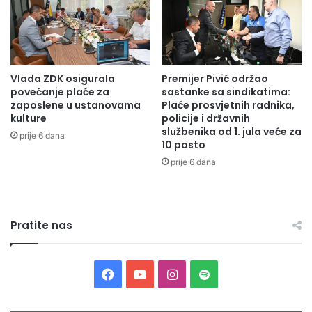
n
d
i
u
č
k
k
a
o
c
Vlada ZDK osigurala
Premijer Pivić održao
-
i
povećanje plaće za
sastanke sa sindikatima:
d
j
zaposlene u ustanovama
Plaće prosvjetnih radnika,
o
u
kulture
policije i državnih
b
n
službenika od 1. jula veće za
prije 6 dana
o
a
10 posto
j
t
prije 6 dana
s
e
k
m
i
u
k
"
Pratite nas
a
L
n
j
t
u
o
d
F
Y
I
S
n
s
u
a
o
n
p
k