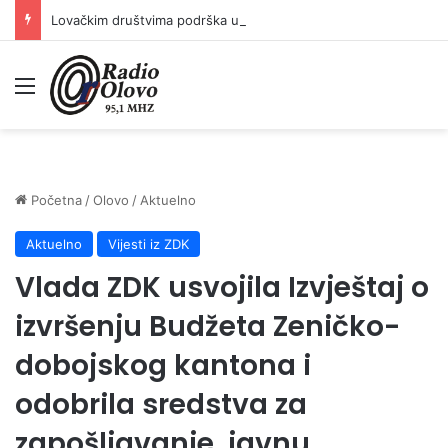
Lovačkim društvima podrška u iznosu od 138.000 KM
Meni
Početna
/
Olovo
/
Aktuelno
Aktuelno
Vijesti iz ZDK
Vlada ZDK usvojila Izvještaj o
izvršenju Budžeta Zeničko-
dobojskog kantona i
odobrila sredstva za
zapošljavanje, javnu