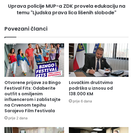
posvećenost unapređenju komunalne
e
Uprava policije MUP-a ZDK provela edukaciju na
i
t
temu "Ljudska prava lica lišenih slobode"
c
infrastrukture u svim dijelovima kantona.
i
i
Pružanjem podrške ovakvim projektima, ne
l
j
samo da poboljšavamo uslove života za naše
Povezani članci
i
e
građane, već i stvaramo temelje za održivi
s
M
razvoj i bolju budućnost naših zajednica –
j
U
e
kazao je premijer Pivić.
P
d
-
i
a
š
Z
t
D
Press služba ZDK
e
K
Otvorene prijave za Bingo
Lovačkim društvima
V
p
Festival Fits: Odaberite
podrška u iznosu od
l
r
outfit s omiljenim
138.000 KM
a
influencerom i zablistajte
o
prije 6 dana
d
na Crvenom tepihu
v
Sarajevo Film Festivala
e
e
:
l
prije 2 dana
Z
a
e
e