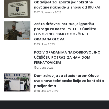
k
e
Obavijest za isplatu jednokratne
življenja građana i ovom prilikom zahvaljujem za
a
i
novčane naknade u iznosu od 100 KM
c
razumijevanje resornom ministru i Vladi ZDK-a, što nas
a
17. Novembra 2023.
i
k
ravnopravno tretiraju sa drugim općinama – rekao je
j
t
Zašto državne institucije ignorišu
općinski načelnik Zdravko Marošević.
e
i
potragu za nestalim H.F. iz Čuništa -
u
v
OTVORENO PISMO OGORČENIH
Z
Za sutra (utorak) najavljeno je potpisivanje Ugovora o
n
GRAĐANA OLOVA
e
o
prenosu sredstava sa predstavnicima općina Tešanj,
15. Juna 2023.
n
s
Kakanj, Žepče, Usora, Doboj Jug i grada Zavidovići.
i
POZIV GRAĐANIMA NA DOBROVOLJNO
t
c
UČEŠĆE U POTRAZI ZA HAMIDOM
i
i
FERHATOVIĆEM
Press služba ZDK
i
z
2. Juna 2023.
o
Dom zdravlja sa stacionarom Olovo
b
uveo nove telefonske linije za kontakt s
l
pacijentima
a
18. Januara 2022.
s
t
i
z