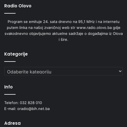
Radio Olovo
a
š
t
Program se emituje 24. sata dnevno na 95,1 MHz i na internetu
i
putem linka na našoj zvaničnoj web str www.radio.olovo.ba gdje
t
svakodnevno objavljujemo aktuelne sadržaje o događajima iz Olova
e
i šire.
o
k
o
Kategorije
l
i
Kategorije
š
a
Info
Telefon: 032 828 010
E-mail: oradio@bih.net.ba
Adresa