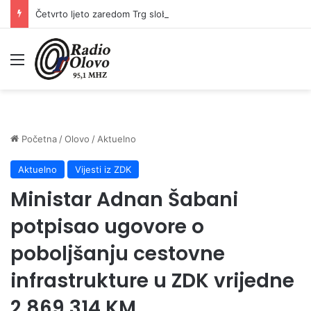
Četvrto ljeto zaredom Trg slobode postaje Naše mjesto – Bingo Ljetno kino Tuzla
Meni
Početna
/
Olovo
/
Aktuelno
Aktuelno
Vijesti iz ZDK
Ministar Adnan Šabani
potpisao ugovore o
poboljšanju cestovne
infrastrukture u ZDK vrijedne
2.869.314 KM