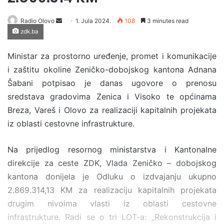
Radio Olovo
S
1. Jula 2024.
108
3 minutes read
zdk.ba
e
n
Ministar za prostorno uređenje, promet i komunikacije
d
i zaštitu okoline Zeničko-dobojskog kantona Adnana
a
n
Šabani potpisao je danas ugovore o prenosu
e
sredstava gradovima Zenica i Visoko te općinama
m
Breza, Vareš i Olovo za realizaciji kapitalnih projekata
a
iz oblasti cestovne infrastrukture.
i
l
Na prijedlog resornog ministarstva i Kantonalne
direkcije za ceste ZDK, Vlada Zeničko – dobojskog
kantona donijela je Odluku o izdvajanju ukupno
2.869.314,13 KM za realizaciju kapitalnih projekata
drugim nivoima vlasti iz oblasti cestovne
infrastrukture. Radi se o tri LOT-a: „Rekonstrukcija i