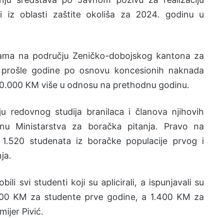
i iz oblasti zaštite okoliša za 2024. godinu u
sijama na području Zeničko-dobojskog kantona za
e prošle godine po osnovu koncesionih naknada
00.000 KM više u odnosu na prethodnu godinu.
ju redovnog studija branilaca i članova njihovih
inu Ministarstva za boračka pitanja. Pravo na
e 1.520 studenata iz boračke populacije prvog i
ja.
li svi studenti koji su aplicirali, a ispunjavali su
1.000 KM za studente prve godine, a 1.400 KM za
mijer Pivić.