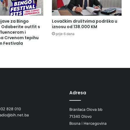
a
,
n
a
ijave za Bingo
Lovačkim društvima podrška u
j
: Odaberite outfit s
iznosu od 138.000 KM
v
fluencerom i
prije 6 dana
i
 na Crvenom tepihu
m Festivala
š
e
u
K
a
k
n
j
u
Adresa
,
Z
032 828 010
Branilaca Olova bb
e
radio@bih.net.ba
n
71340 Olovo
i
Bosna i Hercegovina
c