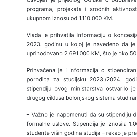
programa, projekata i srodnih aktivnost
ukupnom iznosu od 1.110.000 KM.
Vlada je prihvatila Informaciju o konce
2023. godinu u kojoj je navedeno da j
uprihodovano 2.691.000 KM, što je oko 5
Prihvaćena je i informacija o stipendiran
porodica za studijsku 2023./2024. god
stipendiju ovog ministarstva ostvarilo j
drugog ciklusa bolonjskog sistema studiran
– Važno je napomenuti da su stipendiju dobi
formalne uslove. Stipendija je iznosila 
studente viših godina studija – rekao je pre