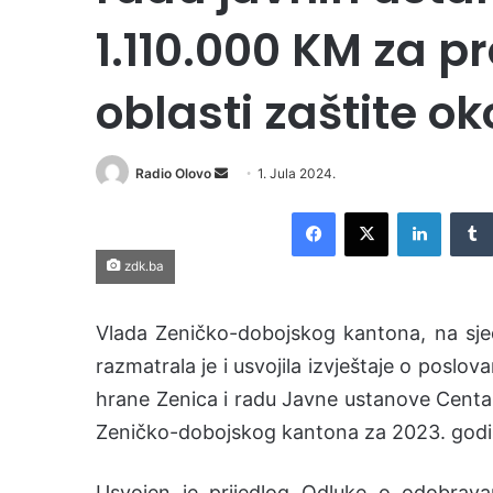
1.110.000 KM za pr
oblasti zaštite ok
Radio Olovo
S
1. Jula 2024.
e
Facebook
X
LinkedIn
n
d
zdk.ba
a
n
Vlada Zeničko-dobojskog kantona, na sjed
e
m
razmatrala je i usvojila izvještaje o poslov
a
hrane Zenica i radu Javne ustanove Centa
i
Zeničko-dobojskog kantona za 2023. godi
l
Usvojen je prijedlog Odluke o odobrava