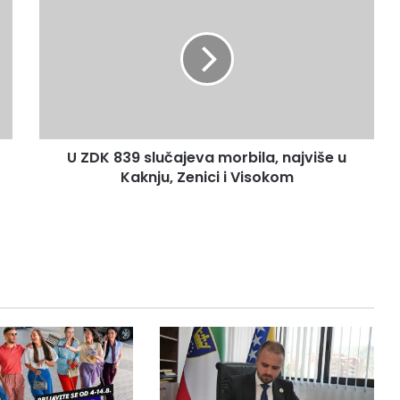
Z
D
K
8
3
9
s
l
U ZDK 839 slučajeva morbila, najviše u
u
Kaknju, Zenici i Visokom
č
a
j
e
v
a
m
o
r
b
i
l