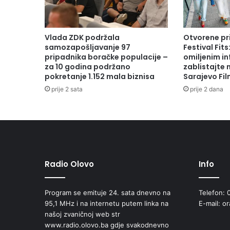
p
i
s
a
Vlada ZDK podržala
Otvorene pr
o
samozapošljavanje 97
Festival Fits
u
pripadnika boračke populacije –
omiljenim in
g
za 10 godina podržano
zablistajte
pokretanje 1.152 mala biznisa
Sarajevo Fil
o
v
prije 2 sata
prije 2 dana
o
r
e
o
p
o
b
Radio Olovo
Info
o
l
Program se emituje 24. sata dnevno na
Telefon: 
j
95,1 MHz i na internetu putem linka na
E-mail: o
š
našoj zvaničnoj web str
a
www.radio.olovo.ba gdje svakodnevno
n