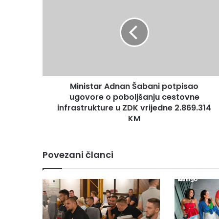
i
n
i
s
t
a
r
A
Ministar Adnan Šabani potpisao
d
ugovore o poboljšanju cestovne
n
a
infrastrukture u ZDK vrijedne 2.869.314
n
KM
Š
a
b
Povezani članci
a
n
i
p
o
t