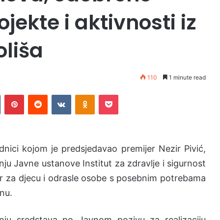
ojekte i aktivnosti iz
oliša
110
1 minute read
Tumblr
Pinterest
Reddit
VKontakte
Odnoklassniki
Pocket
nici kojom je predsjedavao premijer Nezir Pivić,
anju Javne ustanove Institut za zdravlje i sigurnost
r za djecu i odrasle osobe s posebnim potrebama
nu.
nju sredstava po Javnom pozivu za realizaciju