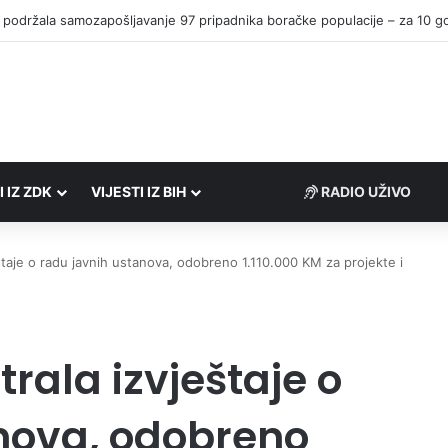
I IZ ZDK
VIJESTI IZ BIH
RADIO UŽIVO
štaje o radu javnih ustanova, odobreno 1.110.000 KM za projekte i
rala izvještaje o
nova, odobreno