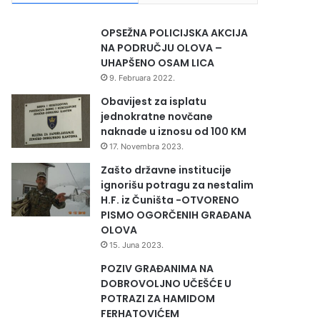
OPSEŽNA POLICIJSKA AKCIJA
NA PODRUČJU OLOVA –
UHAPŠENO OSAM LICA
9. Februara 2022.
Obavijest za isplatu
jednokratne novčane
naknade u iznosu od 100 KM
17. Novembra 2023.
Zašto državne institucije
ignorišu potragu za nestalim
H.F. iz Čuništa -OTVORENO
PISMO OGORČENIH GRAĐANA
OLOVA
15. Juna 2023.
POZIV GRAĐANIMA NA
DOBROVOLJNO UČEŠĆE U
POTRAZI ZA HAMIDOM
FERHATOVIĆEM