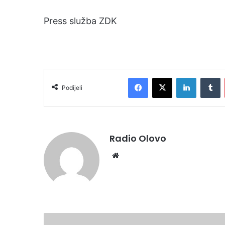
Press služba ZDK
Facebook
X
LinkedIn
Tumblr
Podijeli
Radio Olovo
We
bsi
te
M