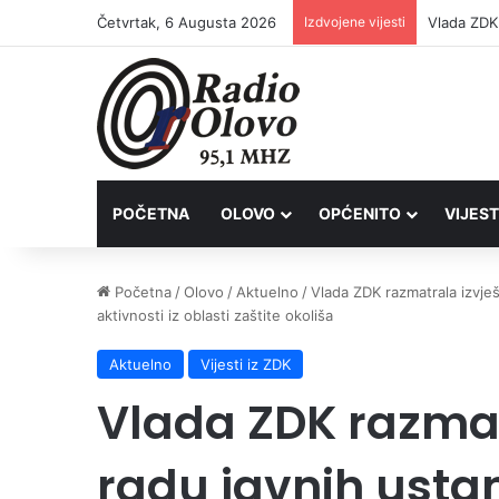
Četvrtak, 6 Augusta 2026
Izdvojene vijesti
POČETNA
OLOVO
OPĆENITO
VIJEST
Početna
/
Olovo
/
Aktuelno
/
Vlada ZDK razmatrala izvje
aktivnosti iz oblasti zaštite okoliša
Aktuelno
Vijesti iz ZDK
Vlada ZDK razmat
radu javnih usta