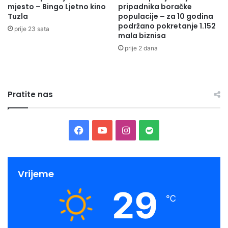
mjesto – Bingo Ljetno kino
pripadnika boračke
n
Tuzla
populacije – za 10 godina
j
podržano pokretanje 1.152
prije 23 sata
i
mala biznisa
s
prije 2 dana
v
o
j
k
Pratite nas
a
r
b
o
F
Y
I
S
n
s
a
o
n
p
k
i
c
u
s
o
Vrijeme
o
29
e
T
t
t
t
℃
i
b
u
a
i
s
a