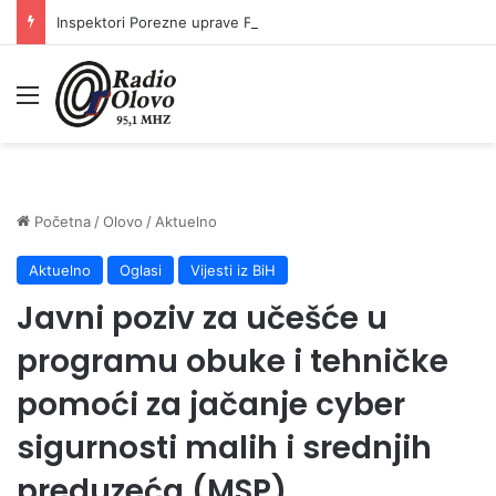
Inspektori Porezne uprave FBiH na području ZDK izvršili 24 inspekcijska nadzora
Meni
Početna
/
Olovo
/
Aktuelno
Aktuelno
Oglasi
Vijesti iz BiH
Javni poziv za učešće u
programu obuke i tehničke
pomoći za jačanje cyber
sigurnosti malih i srednjih
preduzeća (MSP)