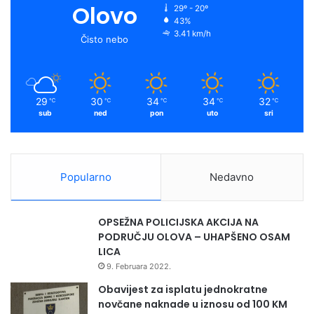
o
b
g
f
Olovo
k
29º - 20º
43%
o
e
r
y
3.41 km/h
Čisto nebo
k
a
m
29
30
34
34
32
℃
℃
℃
℃
℃
sub
ned
pon
uto
sri
Popularno
Nedavno
OPSEŽNA POLICIJSKA AKCIJA NA
PODRUČJU OLOVA – UHAPŠENO OSAM
LICA
9. Februara 2022.
Obavijest za isplatu jednokratne
novčane naknade u iznosu od 100 KM