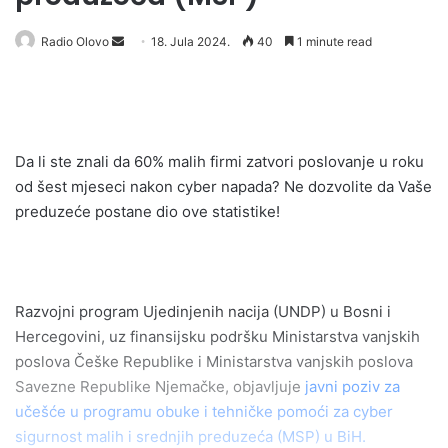
Radio Olovo
S
18. Jula 2024.
40
1 minute read
e
n
d
a
Da li ste znali da 60% malih firmi zatvori poslovanje u roku
n
od šest mjeseci nakon cyber napada? Ne dozvolite da Vaše
e
preduzeće postane dio ove statistike!
m
a
i
l
Razvojni program Ujedinjenih nacija (UNDP) u Bosni i
Hercegovini, uz finansijsku podršku Ministarstva vanjskih
poslova Češke Republike i Ministarstva vanjskih poslova
Savezne Republike Njemačke, objavljuje
javni poziv za
učešće u programu obuke i tehničke pomoći za cyber
sigurnost malih i srednjih preduzeća (MSP) u BiH.