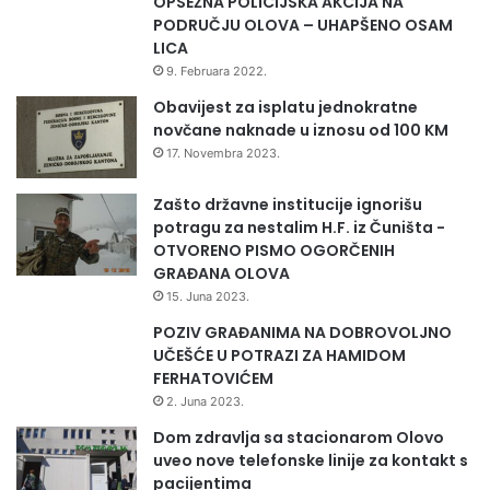
OPSEŽNA POLICIJSKA AKCIJA NA
i
PODRUČJU OLOVA – UHAPŠENO OSAM
h
LICA
i
9. Februara 2022.
s
Obavijest za isplatu jednokratne
r
novčane naknade u iznosu od 100 KM
e
d
17. Novembra 2023.
n
j
Zašto državne institucije ignorišu
i
potragu za nestalim H.F. iz Čuništa -
h
OTVORENO PISMO OGORČENIH
p
GRAĐANA OLOVA
r
15. Juna 2023.
e
POZIV GRAĐANIMA NA DOBROVOLJNO
d
UČEŠĆE U POTRAZI ZA HAMIDOM
u
FERHATOVIĆEM
z
2. Juna 2023.
e
ć
Dom zdravlja sa stacionarom Olovo
a
uveo nove telefonske linije za kontakt s
(
pacijentima