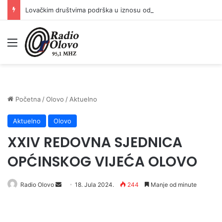
Lovačkim društvima podrška u iznosu od 138.000 KM
Meni
Početna
/
Olovo
/
Aktuelno
Aktuelno
Olovo
XXIV REDOVNA SJEDNICA
OPĆINSKOG VIJEĆA OLOVO
Radio Olovo
S
18. Jula 2024.
244
Manje od minute
e
n
d