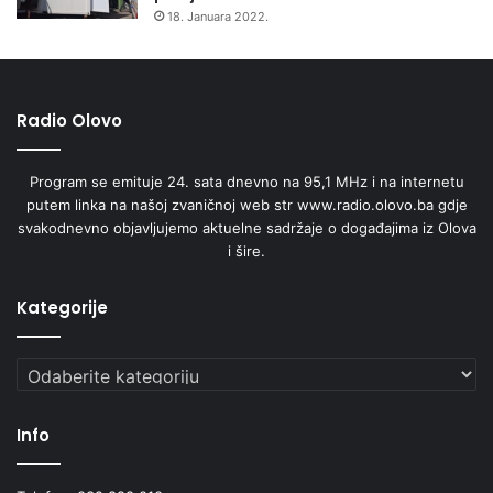
M
18. Januara 2022.
S
P
)
Radio Olovo
Program se emituje 24. sata dnevno na 95,1 MHz i na internetu
putem linka na našoj zvaničnoj web str www.radio.olovo.ba gdje
svakodnevno objavljujemo aktuelne sadržaje o događajima iz Olova
i šire.
Kategorije
Kategorije
Info