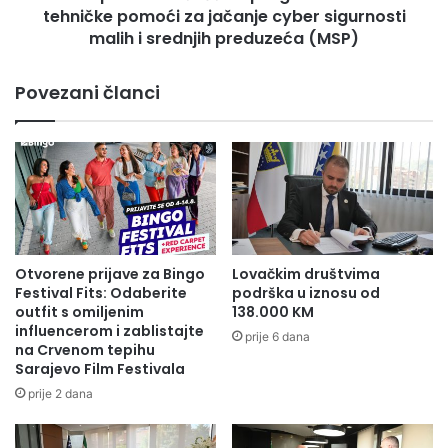
m
tehničke pomoći za jačanje cyber sigurnosti
z
a
a
malih i srednjih preduzeća (MSP)
n
u
a
č
Povezani članci
d
e
l
š
e
ć
ž
e
n
u
i
p
h
r
s
o
u
g
Otvorene prijave za Bingo
Lovačkim društvima
d
r
Festival Fits: Odaberite
podrška u iznosu od
o
a
outfit s omiljenim
138.000 KM
v
m
influencerom i zablistajte
prije 6 dana
a
na Crvenom tepihu
u
Sarajevo Film Festivala
u
o
n
b
prije 2 dana
i
u
š
k