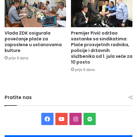
t
e
e
i
n
t
o
e
8
h
Vlada ZDK osigurala
Premijer Pivić održao
o
n
povećanje plaće za
sastanke sa sindikatima:
d
i
zaposlene u ustanovama
Plaće prosvjetnih radnika,
u
č
kulture
policije i državnih
z
k
službenika od 1. jula veće za
prije 6 dana
e
e
10 posto
t
p
prije 6 dana
i
o
h
m
v
o
o
ć
Pratite nas
z
i
i
z
l
a
a
j
F
Y
I
S
a
a
o
n
p
č
a